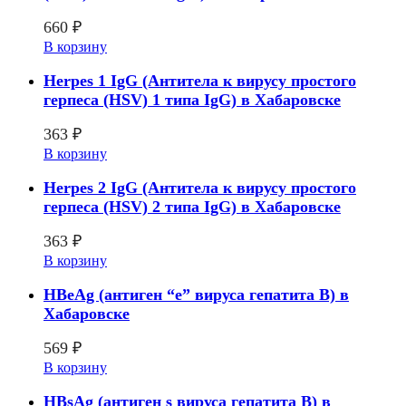
660
₽
В корзину
Herpes 1 IgG (Антитела к вирусу простого
герпеса (HSV) 1 типа IgG) в Хабаровске
363
₽
В корзину
Herpes 2 IgG (Антитела к вирусу простого
герпеса (HSV) 2 типа IgG) в Хабаровске
363
₽
В корзину
HВeAg (антиген “е” вируса гепатита В) в
Хабаровске
569
₽
В корзину
HВsAg (антиген s вируса гепатита В) в