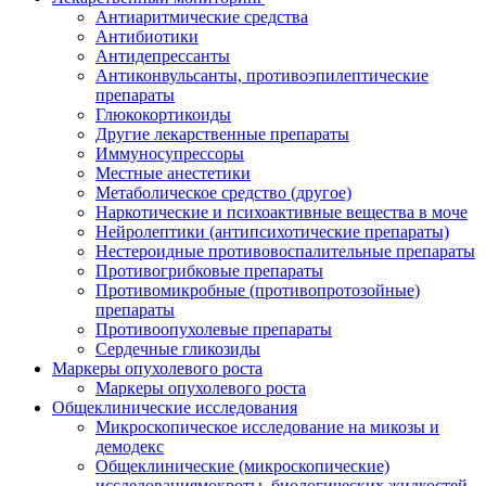
Антиаритмические средства
Антибиотики
Антидепрессанты
Антиконвульсанты, противоэпилептические
препараты
Глюкокортикоиды
Другие лекарственные препараты
Иммуносупрессоры
Местные анестетики
Метаболическое средство (другое)
Наркотические и психоактивные вещества в моче
Нейролептики (антипсихотические препараты)
Нестероидные противовоспалительные препараты
Противогрибковые препараты
Противомикробные (противопротозойные)
препараты
Противоопухолевые препараты
Сердечные гликозиды
Маркеры опухолевого роста
Маркеры опухолевого роста
Общеклинические исследования
Микроскопическое исследование на микозы и
демодекс
Общеклинические (микроскопические)
исследованиямокроты, биологических жидкостей