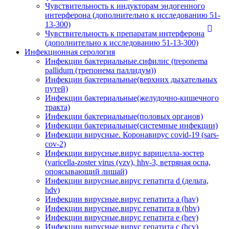
Чувствительность к индукторам эндогенного
интерферона (дополнительно к исследованию 51-
13-300)
Чувствительность к препаратам интерферона
(дополнительно к исследованию 51-13-300)
Инфекционная серология
Инфекции бактериальные.сифилис (treponema
pallidum (трепонема паллидум))
Инфекции бактериальные(верхних дыхательных
путей)
Инфекции бактериальные(желудочно-кишечного
тракта)
Инфекции бактериальные(половых органов)
Инфекции бактериальные(системные инфекции)
Инфекции вирусные. Коронавирус covid-19 (sars-
cov-2)
Инфекции вирусные.вирус варицелла-зостер
(varicella-zoster virus (vzv), hhv-3, ветряная оспа,
опоясывающий лишай)
Инфекции вирусные.вирус гепатита d (дельта,
hdv)
Инфекции вирусные.вирус гепатита а (hav)
Инфекции вирусные.вирус гепатита в (hbv)
Инфекции вирусные.вирус гепатита е (hev)
Инфекции вирусные.вирус гепатита с (hcv)