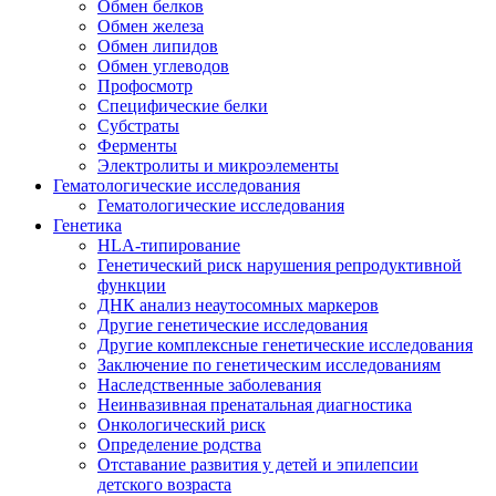
Обмен белков
Обмен железа
Обмен липидов
Обмен углеводов
Профосмотр
Специфические белки
Субстраты
Ферменты
Электролиты и микроэлементы
Гематологические исследования
Гематологические исследования
Генетика
HLA-типирование
Генетический риск нарушения репродуктивной
функции
ДНК анализ неаутосомных маркеров
Другие генетические исследования
Другие комплексные генетические исследования
Заключение по генетическим исследованиям
Наследственные заболевания
Неинвазивная пренатальная диагностика
Онкологический риск
Определение родства
Отставание развития у детей и эпилепсии
детского возраста