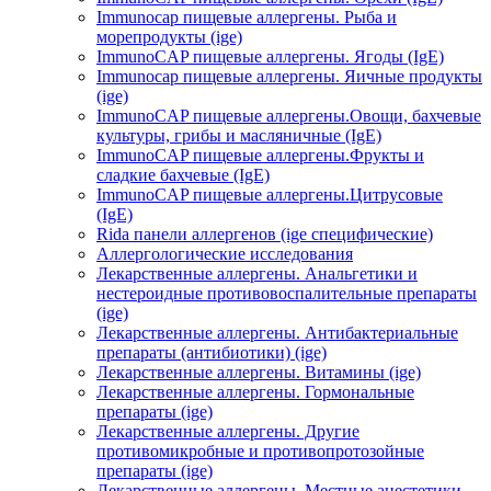
Immunocap пищевые аллергены. Рыба и
морепродукты (ige)
ImmunoCAP пищевые аллергены. Ягоды (IgE)
Immunocap пищевые аллергены. Яичные продукты
(ige)
ImmunoCAP пищевые аллергены.Овощи, бахчевые
культуры, грибы и масляничные (IgE)
ImmunoCAP пищевые аллергены.Фрукты и
сладкие бахчевые (IgE)
ImmunoCAP пищевые аллергены.Цитрусовые
(IgE)
Rida панели аллергенов (ige специфические)
Аллергологические исследования
Лекарственные аллергены. Анальгетики и
нестероидные противовоспалительные препараты
(ige)
Лекарственные аллергены. Антибактериальные
препараты (антибиотики) (ige)
Лекарственные аллергены. Витамины (ige)
Лекарственные аллергены. Гормональные
препараты (ige)
Лекарственные аллергены. Другие
противомикробные и противопротозойные
препараты (ige)
Лекарственные аллергены. Местные анестетики