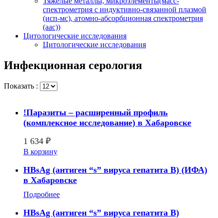
Тяжелые металлы, микроэлементы(масс-
спектрометрия с индуктивно-связанной плазмой
(исп-мс), атомно-абсорбционная спектрометрия
(аас))
Цитологические исследования
Цитологические исследования
Инфекционная серология
Показать :
!Паразиты – расширенный профиль
(комплексное исследование) в Хабаровске
1 634
₽
В корзину
HBsAg (антиген “s” вируса гепатита B) (ИФА)
в Хабаровске
Подробнее
HBsAg (антиген “s” вируса гепатита B)