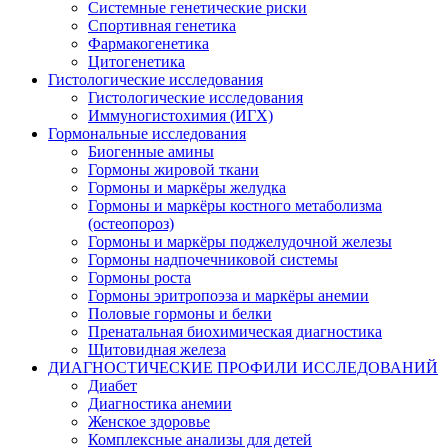
Системные генетические риски
Спортивная генетика
Фармакогенетика
Цитогенетика
Гистологические исследования
Гистологические исследования
Иммуногистохимия (ИГХ)
Гормональные исследования
Биогенные амины
Гормоны жировой ткани
Гормоны и маркёры желудка
Гормоны и маркёры костного метаболизма
(остеопороз)
Гормоны и маркёры поджелудочной железы
Гормоны надпочечниковой системы
Гормоны роста
Гормоны эритропоэза и маркёры анемии
Половые гормоны и белки
Пренатальная биохимическая диагностика
Щитовидная железа
ДИАГНОСТИЧЕСКИЕ ПРОФИЛИ ИССЛЕДОВАНИЙ
Диабет
Диагностика анемии
Женское здоровье
Комплексные анализы для детей