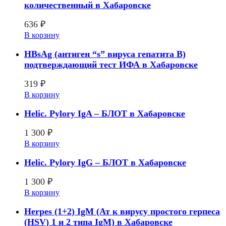
количественный в Хабаровске
636
₽
В корзину
HBsAg (антиген “s” вируса гепатита B)
подтверждающий тест ИФА в Хабаровске
319
₽
В корзину
Helic. Pylory IgA – БЛОТ в Хабаровске
1 300
₽
В корзину
Helic. Pylory IgG – БЛОТ в Хабаровске
1 300
₽
В корзину
Herpes (1+2) IgM (Ат к вирусу простого герпеса
(HSV) 1 и 2 типа IgM) в Хабаровске