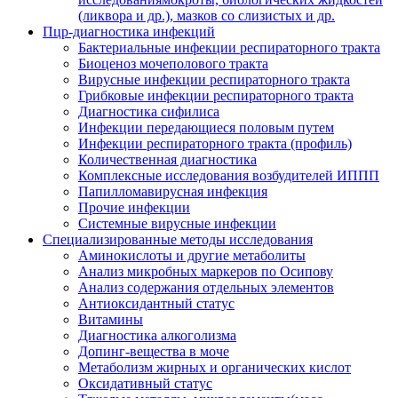
(ликвора и др.), мазков со слизистых и др.
Пцр-диагностика инфекций
Бактериальные инфекции респираторного тракта
Биоценоз мочеполового тракта
Вирусные инфекции респираторного тракта
Грибковые инфекции респираторного тракта
Диагностика сифилиса
Инфекции передающиеся половым путем
Инфекции респираторного тракта (профиль)
Количественная диагностика
Комплексные исследования возбудителей ИППП
Папилломавирусная инфекция
Прочие инфекции
Системные вирусные инфекции
Специализированные методы исследования
Аминокислоты и другие метаболиты
Анализ микробных маркеров по Осипову
Анализ содержания отдельных элементов
Антиоксидантный статус
Витамины
Диагностика алкоголизма
Допинг-вещества в моче
Метаболизм жирных и органических кислот
Оксидативный статус