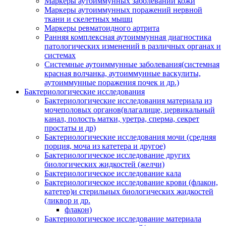
Маркеры аутоиммунных заболеваний кожи
Маркеры аутоиммунных поражений нервной
ткани и скелетных мышц
Маркеры ревматоидного артрита
Ранняя комплексная аутоиммунная диагностика
патологических изменений в различных органах и
системах
Системные аутоиммунные заболевания(системная
красная волчанка, аутоиммунные васкулиты,
аутоиммунные поражения почек и др.)
Бактериологические исследования
Бактериологические исследования материала из
мочеполовых органов(влагалище, цервикальный
канал, полость матки, уретра, сперма, секрет
простаты и др)
Бактериологические исследования мочи (средняя
порция, моча из катетера и другое)
Бактериологическое исследование других
биологических жидкостей (желчи)
Бактериологическое исследование кала
Бактериологическое исследование крови (флакон,
катетер)и стерильных биологических жидкостей
(ликвор и др.
флакон)
Бактериологическое исследование материала