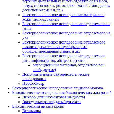
верхних дыхательных путей(отделяемое из носа,
пазух, носоглотки, ротоглотки, мазок с миндалин,
десневой карман и др.)
Бактериологическое исследование материала с
кожи, мягких тканей
Бактериологическое исследование отделяемого из
глаза
Бактериологическое исследование отделяемого из
уха
Бактериологическое исследование отделяемого
нижних дыхательных путей(мокрота,
бронхоальвеолярный лаваж и др.)
Бактериологическое исследование отделяемого
ран, инфильтратов, абсцессов(ткани
операционный материал, отделяемое ран,
гной, другое)
Дополнительные бактериологические
исследования
Профосмотр
Бактериологическое исследование грудного молока
Биохимические исследования биологических жидкостей
Ликвор (спинномозговая жидкость)
Экссудаты/транссудаты/пунктаты
Биохимический анализ крови
Витамины