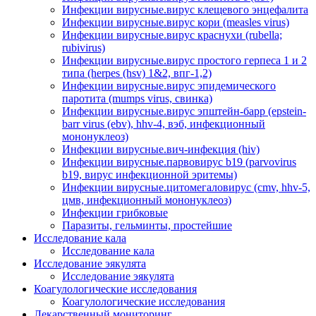
Инфекции вирусные.вирус клещевого энцефалита
Инфекции вирусные.вирус кори (measles virus)
Инфекции вирусные.вирус краснухи (rubella;
rubivirus)
Инфекции вирусные.вирус простого герпеса 1 и 2
типа (herpes (hsv) 1&2, впг-1,2)
Инфекции вирусные.вирус эпидемического
паротита (mumps virus, свинка)
Инфекции вирусные.вирус эпштейн-барр (epstein-
barr virus (ebv), hhv-4, вэб, инфекционный
мононуклеоз)
Инфекции вирусные.вич-инфекция (hiv)
Инфекции вирусные.парвовирус b19 (parvovirus
b19, вирус инфекционной эритемы)
Инфекции вирусные.цитомегаловирус (cmv, hhv-5,
цмв, инфекционный мононуклеоз)
Инфекции грибковые
Паразиты, гельминты, простейшие
Исследование кала
Исследование кала
Исследование эякулята
Исследование эякулята
Коагулологические исследования
Коагулологические исследования
Лекарственный мониторинг