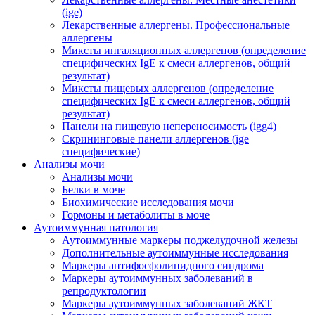
(ige)
Лекарственные аллергены. Профессиональные
аллергены
Миксты ингаляционных аллергенов (определение
специфических IgE к смеси аллергенов, общий
результат)
Миксты пищевых аллергенов (определение
специфических IgE к смеси аллергенов, общий
результат)
Панели на пищевую непереносимость (igg4)
Скрининговые панели аллергенов (ige
специфические)
Анализы мочи
Анализы мочи
Белки в моче
Биохимические исследования мочи
Гормоны и метаболиты в моче
Аутоиммунная патология
Аутоиммунные маркеры поджелудочной железы
Дополнительные аутоиммунные исследования
Маркеры антифосфолипидного синдрома
Маркеры аутоиммунных заболеваний в
репродуктологии
Маркеры аутоиммунных заболеваний ЖКТ