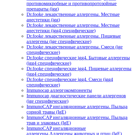
противомикробные и противопротозойные
препараты (igg)
Dr.fooke лекарственные аллергены. Местные
анестетики (igg)
Dr.fooke лекарственные аллергены. Местные
анестетики (igg4 специфические)
Dr.fooke лекарственные аллергены. Пищевые
аллергены (ige специфические)
Dr.fooke лекарственные аллергены. Смеси (ige
специфические)
Dr.fooke специфические igg4. Бытовые аллергены
(igg4 специфические)
Dr.fooke специфические igg4. Пищевые аллергены
(igg4 специфические)
Dr.fooke специфические igg4. Смеси (igg4
специфические)
Immunocap аллергокомпоненты
Immunocap диагностические панели аллергенов
(ige специфические)
ImmunoCAP ингаляционные аллергены. Пыльца
сорной травы (IgE)
ImmunoCAP ингаляционные аллергены. Пыльца
трав и злаковых (IgE)
ImmunoCAP ингаляционные
аллергены.Аллергены животных и птиц (IgE)