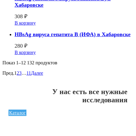
Хабаровске
308
₽
В корзину
HВsAg вируса гепатита В (ИФА) в Хабаровске
280
₽
В корзину
Показ
1–12 132
продуктов
Пред.
1
2
3
…
11
Далее
У нас есть все нужные
исследования
Каталог