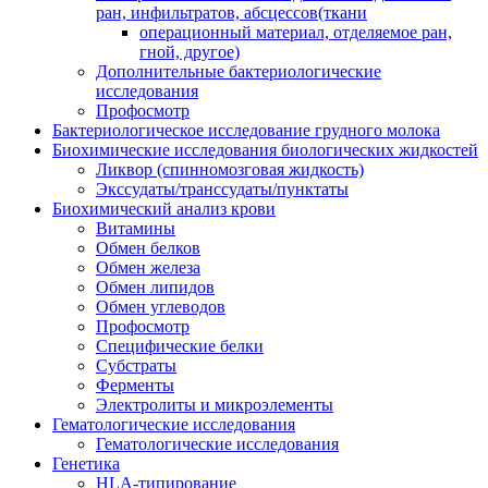
ран, инфильтратов, абсцессов(ткани
операционный материал, отделяемое ран,
гной, другое)
Дополнительные бактериологические
исследования
Профосмотр
Бактериологическое исследование грудного молока
Биохимические исследования биологических жидкостей
Ликвор (спинномозговая жидкость)
Экссудаты/транссудаты/пунктаты
Биохимический анализ крови
Витамины
Обмен белков
Обмен железа
Обмен липидов
Обмен углеводов
Профосмотр
Специфические белки
Субстраты
Ферменты
Электролиты и микроэлементы
Гематологические исследования
Гематологические исследования
Генетика
HLA-типирование