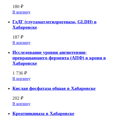
180
₽
В корзину
ГлДГ (глутаматдегидрогеназа, GLDH) в
Хабаровске
187
₽
В корзину
Исследование уровня ангиотензин-
превращающего фермента (АПФ) в крови в
Хабаровске
1 736
₽
В корзину
Кислая фосфатаза общая в Хабаровске
202
₽
В корзину
Креатинкиназа в Хабаровске