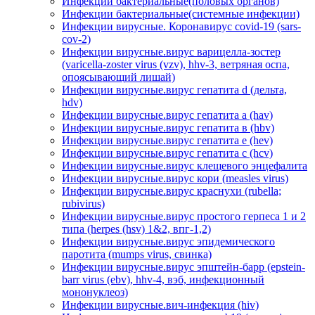
Инфекции бактериальные(половых органов)
Инфекции бактериальные(системные инфекции)
Инфекции вирусные. Коронавирус covid-19 (sars-
cov-2)
Инфекции вирусные.вирус варицелла-зостер
(varicella-zoster virus (vzv), hhv-3, ветряная оспа,
опоясывающий лишай)
Инфекции вирусные.вирус гепатита d (дельта,
hdv)
Инфекции вирусные.вирус гепатита а (hav)
Инфекции вирусные.вирус гепатита в (hbv)
Инфекции вирусные.вирус гепатита е (hev)
Инфекции вирусные.вирус гепатита с (hcv)
Инфекции вирусные.вирус клещевого энцефалита
Инфекции вирусные.вирус кори (measles virus)
Инфекции вирусные.вирус краснухи (rubella;
rubivirus)
Инфекции вирусные.вирус простого герпеса 1 и 2
типа (herpes (hsv) 1&2, впг-1,2)
Инфекции вирусные.вирус эпидемического
паротита (mumps virus, свинка)
Инфекции вирусные.вирус эпштейн-барр (epstein-
barr virus (ebv), hhv-4, вэб, инфекционный
мононуклеоз)
Инфекции вирусные.вич-инфекция (hiv)