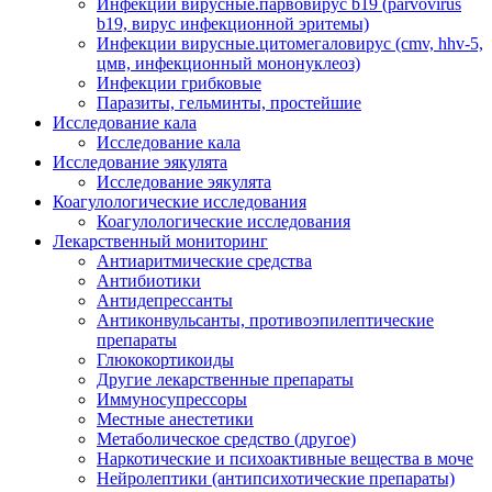
Инфекции вирусные.парвовирус b19 (parvovirus
b19, вирус инфекционной эритемы)
Инфекции вирусные.цитомегаловирус (cmv, hhv-5,
цмв, инфекционный мононуклеоз)
Инфекции грибковые
Паразиты, гельминты, простейшие
Исследование кала
Исследование кала
Исследование эякулята
Исследование эякулята
Коагулологические исследования
Коагулологические исследования
Лекарственный мониторинг
Антиаритмические средства
Антибиотики
Антидепрессанты
Антиконвульсанты, противоэпилептические
препараты
Глюкокортикоиды
Другие лекарственные препараты
Иммуносупрессоры
Местные анестетики
Метаболическое средство (другое)
Наркотические и психоактивные вещества в моче
Нейролептики (антипсихотические препараты)