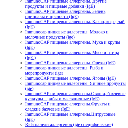
ImmunoCAP пищевые аллергены. Другие
продукты и пищевые добавки (IgE)
ImmunoCAP пищевые аллергены. Зелень,
приправы и пряности (IgE)
ImmunoCAP пищевые аллергены. Какао, кофе, чай
(IgE)
Immunocap пищевые аллергены. Молоко и
молочные продукты (ige)
ImmunoCAP пищевые аллергены. Мука и крупы
(IgE)
ImmunoCAP пищевые аллергены. Мясо и птица
(IgE )
ImmunoCAP пищевые аллергены. Орехи (IgE)
Immunocap пищевые аллергены. Рыба и
морепродукты (ige)
ImmunoCAP пищевые аллергены. Ягоды (IgE)
Immunocap пищевые аллергены. Яичные продукты
(ige)
ImmunoCAP пищевые аллергены.Овощи, бахчевые
культуры, грибы и масляничные (IgE)
ImmunoCAP пищевые аллергены.Фрукты и
сладкие бахчевые (IgE)
ImmunoCAP пищевые аллергены.Цитрусовые
(IgE)
Rida панели аллергенов (ige специфические)