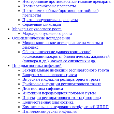
Нестероидные противовоспалительные препараты
Противогрибковые препараты
Противомикробные (противопротозойные)
препараты
Противоопухолевые препараты
Сердечные гликозиды
Маркеры опухолевого роста
Маркеры опухолевого роста
Общеклинические исследования
Микроскопическое исследование на микозы и
демодекс
Общеклинические (микроскопические)
исследованиямокроты, биологических жидкостей
(ликвора и др.), мазков со слизистых и др.
Пцр-диагностика инфекций
Бактериальные инфекции респираторного тракта
Биоценоз мочеполового тракта
Вирусные инфекции респираторного тракта
Грибковые инфекции респираторного тракта
Диагностика сифилиса
Инфекции передающиеся половым путем
Инфекции респираторного тракта (профиль)
Количественная диагностика
Комплексные исследования возбудителей ИППП
Папилломавирусная инфекция