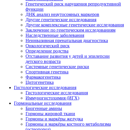
Генетический риск нарушения репродуктивной
функции
ДНК анализ неаутосомных маркеров
Другие генетические исследования
Другие комплексные генетические исследования
Заключение по генетическим исследованиям
Наследственные заболевания
Неинвазивная пренатальная диагностика
Онкологический риск
Определение родства
Отставание развития у детей и эпилепсии
детского возраста
Системные генетические риски
Спортивная генетика
Фармакогенетика
Цитогенетика
Гистологические исследования
Гистологические исследования
Иммуногистохимия (ИГХ)
Гормональные исследования
Биогенные амины
Гормоны жировой ткани
Гормоны и маркёры желудка
Гормоны и маркёры костного метаболизма
(остеопороз)