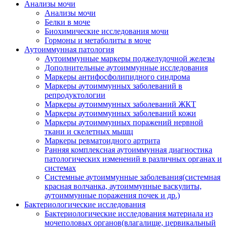
Анализы мочи
Анализы мочи
Белки в моче
Биохимические исследования мочи
Гормоны и метаболиты в моче
Аутоиммунная патология
Аутоиммунные маркеры поджелудочной железы
Дополнительные аутоиммунные исследования
Маркеры антифосфолипидного синдрома
Маркеры аутоиммунных заболеваний в
репродуктологии
Маркеры аутоиммунных заболеваний ЖКТ
Маркеры аутоиммунных заболеваний кожи
Маркеры аутоиммунных поражений нервной
ткани и скелетных мышц
Маркеры ревматоидного артрита
Ранняя комплексная аутоиммунная диагностика
патологических изменений в различных органах и
системах
Системные аутоиммунные заболевания(системная
красная волчанка, аутоиммунные васкулиты,
аутоиммунные поражения почек и др.)
Бактериологические исследования
Бактериологические исследования материала из
мочеполовых органов(влагалище, цервикальный