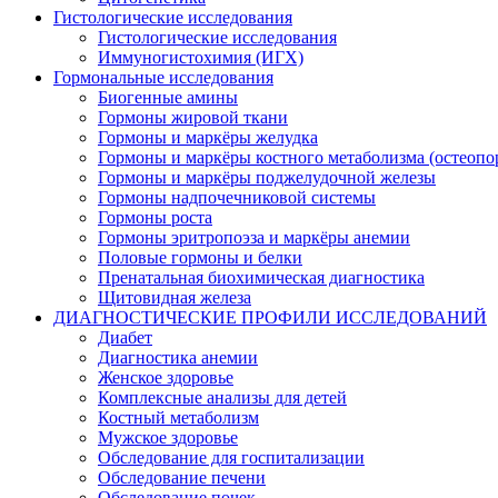
Гистологические исследования
Гистологические исследования
Иммуногистохимия (ИГХ)
Гормональные исследования
Биогенные амины
Гормоны жировой ткани
Гормоны и маркёры желудка
Гормоны и маркёры костного метаболизма (остеопо
Гормоны и маркёры поджелудочной железы
Гормоны надпочечниковой системы
Гормоны роста
Гормоны эритропоэза и маркёры анемии
Половые гормоны и белки
Пренатальная биохимическая диагностика
Щитовидная железа
ДИАГНОСТИЧЕСКИЕ ПРОФИЛИ ИССЛЕДОВАНИЙ
Диабет
Диагностика анемии
Женское здоровье
Комплексные анализы для детей
Костный метаболизм
Мужское здоровье
Обследование для госпитализации
Обследование печени
Обследование почек