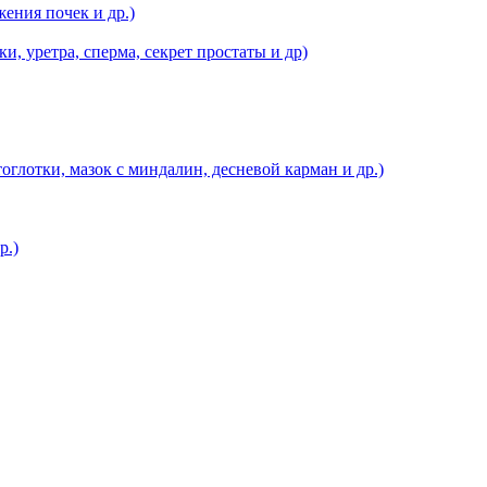
ения почек и др.)
, уретра, сперма, секрет простаты и др)
оглотки, мазок с миндалин, десневой карман и др.)
р.)