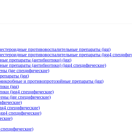
нестероидные противовоспалительные препараты (igg)
 нестероидные противовоспалительные препараты (igg4 специфич
ные препараты (антибиотики) (igg)
ные препараты (антибиотики) (igg4 специфические)
ены (ige специфические)
репараты (igg)
омикробные и противопротозойные препараты (igg)
ики (igg)
тики (igg4 специфические)
ены (ige специфические)
цифические)
igg4 специфические)
igg4 специфические)
еские)
e специфические)