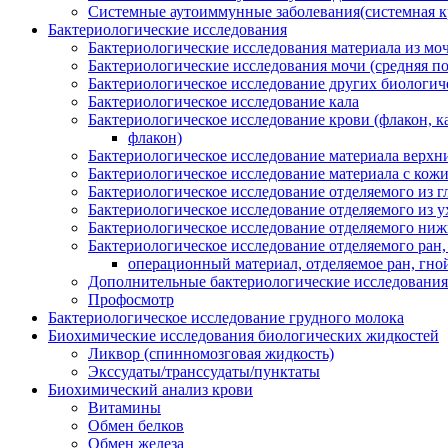
Системные аутоиммунные заболевания(системная кр
Бактериологические исследования
Бактериологические исследования материала из моч
Бактериологические исследования мочи (средняя пор
Бактериологическое исследование других биологич
Бактериологическое исследование кала
Бактериологическое исследование крови (флакон, к
флакон)
Бактериологическое исследование материала верхних
Бактериологическое исследование материала с кожи
Бактериологическое исследование отделяемого из г
Бактериологическое исследование отделяемого из у
Бактериологическое исследование отделяемого ниж
Бактериологическое исследование отделяемого ран,
операционный материал, отделяемое ран, гной
Дополнительные бактериологические исследования
Профосмотр
Бактериологическое исследование грудного молока
Биохимические исследования биологических жидкостей
Ликвор (спинномозговая жидкость)
Экссудаты/транссудаты/пунктаты
Биохимический анализ крови
Витамины
Обмен белков
Обмен железа