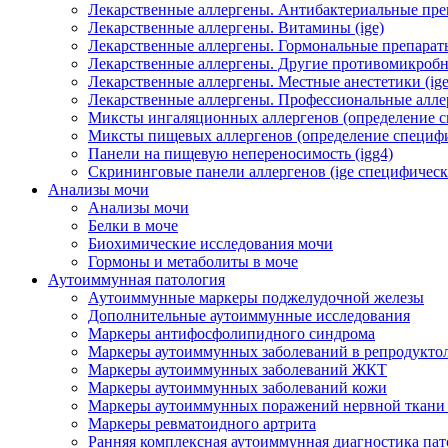
Лекарственные аллергены. Антибактериальные преп
Лекарственные аллергены. Витамины (ige)
Лекарственные аллергены. Гормональные препараты
Лекарственные аллергены. Другие противомикробн
Лекарственные аллергены. Местные анестетики (ige
Лекарственные аллергены. Профессиональные алл
Миксты ингаляционных аллергенов (определение сп
Миксты пищевых аллергенов (определение специфич
Панели на пищевую непереносимость (igg4)
Скрининговые панели аллергенов (ige специфическ
Анализы мочи
Анализы мочи
Белки в моче
Биохимические исследования мочи
Гормоны и метаболиты в моче
Аутоиммунная патология
Аутоиммунные маркеры поджелудочной железы
Дополнительные аутоиммунные исследования
Маркеры антифосфолипидного синдрома
Маркеры аутоиммунных заболеваний в репродукто
Маркеры аутоиммунных заболеваний ЖКТ
Маркеры аутоиммунных заболеваний кожи
Маркеры аутоиммунных поражений нервной ткани
Маркеры ревматоидного артрита
Ранняя комплексная аутоиммунная диагностика пат