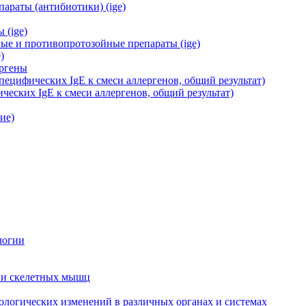
араты (антибиотики) (ige)
 (ige)
ые и противопротозойные препараты (ige)
)
ергены
ецифических IgE к смеси аллергенов, общий результат)
еских IgE к смеси аллергенов, общий результат)
ие)
логии
 и скелетных мышц
ологических изменений в различных органах и системах