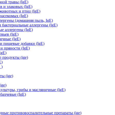
ной травы (IgE)
 и злаковых (IgE)
ивотных и птиц (IgE)
асекомых (IgE)
ергены (домашняя пыль, IgЕ)
бактериальные аллергены (IgE)
е аллергены (IgE)
вьев (IgE)
ичные (IgE)
и пищевые добавки (IgE)
и пряности (IgE)
IgE)
 продукты (ige)
E)
 )
ы (ige)
ige)
льтуры, грибы и масляничные (IgE)
ахчевые (IgE)
дные противовоспалительные препараты (ige)