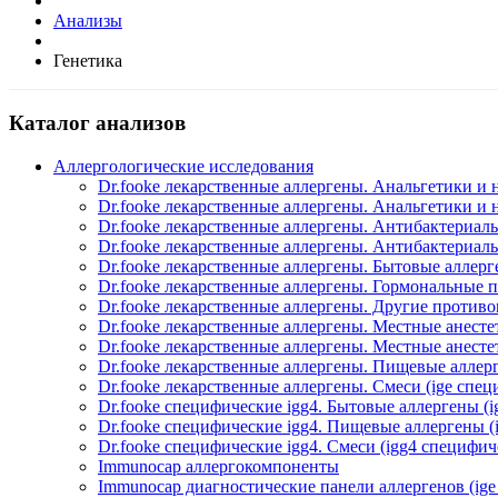
Анализы
Генетика
Каталог анализов
Аллергологические исследования
Dr.fooke лекарственные аллергены. Анальгетики и 
Dr.fooke лекарственные аллергены. Анальгетики и
Dr.fooke лекарственные аллергены. Антибактериаль
Dr.fooke лекарственные аллергены. Антибактериаль
Dr.fooke лекарственные аллергены. Бытовые аллерг
Dr.fooke лекарственные аллергены. Гормональные п
Dr.fooke лекарственные аллергены. Другие против
Dr.fooke лекарственные аллергены. Местные анестет
Dr.fooke лекарственные аллергены. Местные анесте
Dr.fooke лекарственные аллергены. Пищевые аллерг
Dr.fooke лекарственные аллергены. Смеси (ige спе
Dr.fooke специфические igg4. Бытовые аллергены (
Dr.fooke специфические igg4. Пищевые аллергены (
Dr.fooke специфические igg4. Смеси (igg4 специфич
Immunocap аллергокомпоненты
Immunocap диагностические панели аллергенов (ig