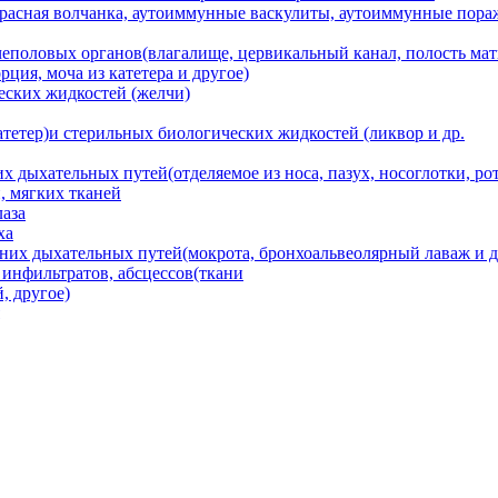
асная волчанка, аутоиммунные васкулиты, аутоиммунные пораж
еполовых органов(влагалище, цервикальный канал, полость матки
ция, моча из катетера и другое)
еских жидкостей (желчи)
атетер)и стерильных биологических жидкостей (ликвор и др.
 дыхательных путей(отделяемое из носа, пазух, носоглотки, рот
, мягких тканей
лаза
ха
них дыхательных путей(мокрота, бронхоальвеолярный лаваж и д
 инфильтратов, абсцессов(ткани
, другое)