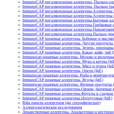
ImmunoCAP ингаляционные аллергены. Пыльца сор
ImmunoCAP ингаляционные аллергены. Пыльца трав
ImmunoCAP ингаляционные аллергены.Аллергены ж
ImmunoCAP ингаляционные аллергены.Аллергены н
ImmunoCAP ингаляционные аллергены.Бытовые алл
ImmunoCAP ингаляционные аллергены.Грибковые и 
ImmunoCAP ингаляционные аллергены.Паразитарны
ImmunoCAP ингаляционные аллергены.Пыльца дере
ImmunoCAP пищевые аллергены. Бобовые и маслян
ImmunoCAP пищевые аллергены. Другие продукты 
ImmunoCAP пищевые аллергены. Зелень, приправы 
ImmunoCAP пищевые аллергены. Какао, кофе, чай (
Immunocap пищевые аллергены. Молоко и молочные
ImmunoCAP пищевые аллергены. Мука и крупы (Ig
ImmunoCAP пищевые аллергены. Мясо и птица (IgE
ImmunoCAP пищевые аллергены. Орехи (IgE)
Immunocap пищевые аллергены. Рыба и морепродукт
ImmunoCAP пищевые аллергены. Ягоды (IgE)
Immunocap пищевые аллергены. Яичные продукты (
ImmunoCAP пищевые аллергены.Овощи, бахчевые ку
ImmunoCAP пищевые аллергены.Фрукты и сладкие б
ImmunoCAP пищевые аллергены.Цитрусовые (IgE)
Rida панели аллергенов (ige специфические)
Аллергологические исследования
Лекарственные аллергены. Анальгетики и нестерои