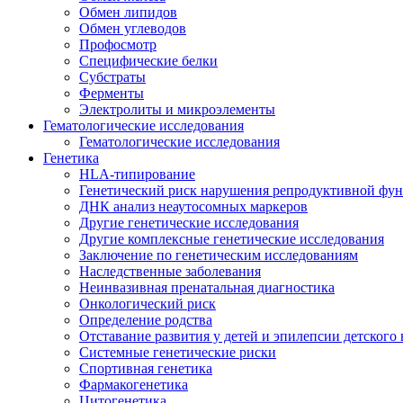
Обмен липидов
Обмен углеводов
Профосмотр
Специфические белки
Субстраты
Ферменты
Электролиты и микроэлементы
Гематологические исследования
Гематологические исследования
Генетика
HLA-типирование
Генетический риск нарушения репродуктивной фу
ДНК анализ неаутосомных маркеров
Другие генетические исследования
Другие комплексные генетические исследования
Заключение по генетическим исследованиям
Наследственные заболевания
Неинвазивная пренатальная диагностика
Онкологический риск
Определение родства
Отставание развития у детей и эпилепсии детского 
Системные генетические риски
Спортивная генетика
Фармакогенетика
Цитогенетика