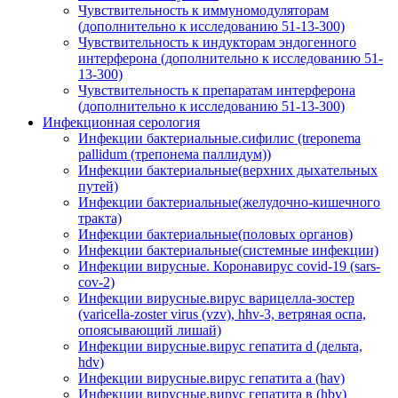
Чувствительность к иммуномодуляторам
(дополнительно к исследованию 51-13-300)
Чувствительность к индукторам эндогенного
интерферона (дополнительно к исследованию 51-
13-300)
Чувствительность к препаратам интерферона
(дополнительно к исследованию 51-13-300)
Инфекционная серология
Инфекции бактериальные.сифилис (treponema
pallidum (трепонема паллидум))
Инфекции бактериальные(верхних дыхательных
путей)
Инфекции бактериальные(желудочно-кишечного
тракта)
Инфекции бактериальные(половых органов)
Инфекции бактериальные(системные инфекции)
Инфекции вирусные. Коронавирус covid-19 (sars-
cov-2)
Инфекции вирусные.вирус варицелла-зостер
(varicella-zoster virus (vzv), hhv-3, ветряная оспа,
опоясывающий лишай)
Инфекции вирусные.вирус гепатита d (дельта,
hdv)
Инфекции вирусные.вирус гепатита а (hav)
Инфекции вирусные.вирус гепатита в (hbv)