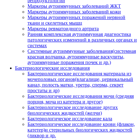
репродуктологии
Маркеры аутоиммунных заболеваний ЖКТ
Маркеры аутоиммунных заболеваний кожи
Маркеры аутоиммунных поражений нервной
ткани и скелетных мышц
Маркеры ревматоидного артрита
Ранняя комплексная аутоиммунная диагностика
патологических изменений в различных органах и
системах
Системные аутоиммунные заболевания(системная
красная волчанка, аутоиммунные васкулиты,
аутоиммунные поражения почек и др.)
Бактериологические исследования
Бактериологические исследования материала из
мочеполовых органов(влагалище, цервикальный
канал, полость матки, уретра, сперма, секрет
простаты и др)
Бактериологические исследования мочи (средняя
порция, моча из катетера и другое)
Бактериологическое исследование других
биологических жидкостей (желчи)
Бактериологическое исследование кала
Бактериологическое исследование крови (флакон,
катетер)и стерильных биологических жидкостей
(ликвор и др.