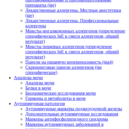
препараты (ige)
Лекарственные аллергены. Местные анестетики
(ige)
Лекарственные аллергены. Профессиональные
аллергены
Миксты ингаляционных аллергенов (определение
специфических IgE к смеси аллергенов, общий
результат)
Миксты пищевых аллергенов (определение
специфических IgE к смеси аллергенов, общий
результат)
Панели на пищевую непереносимость (igg4)
Скрининговые панели аллергенов (ige
специфические)
Анализы мочи
Анализы мочи
Белки в моче
Биохимические исследования мочи
Гормоны и метаболиты в моче
Аутоиммунная патология
Аутоиммунные маркеры поджелудочной железы
Дополнительные аутоиммунные исследования
Маркеры антифосфолипидного синдрома
Маркеры аутоиммунных заболеваний в