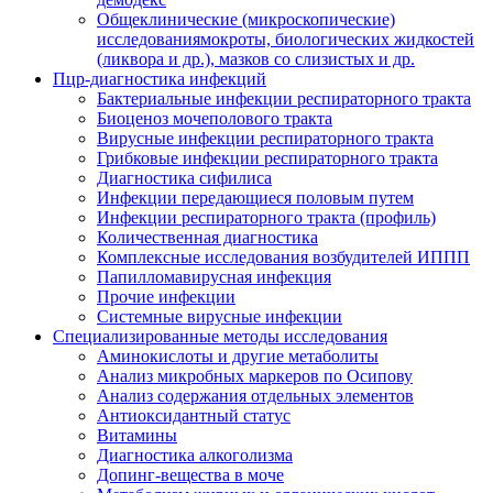
Общеклинические (микроскопические)
исследованиямокроты, биологических жидкостей
(ликвора и др.), мазков со слизистых и др.
Пцр-диагностика инфекций
Бактериальные инфекции респираторного тракта
Биоценоз мочеполового тракта
Вирусные инфекции респираторного тракта
Грибковые инфекции респираторного тракта
Диагностика сифилиса
Инфекции передающиеся половым путем
Инфекции респираторного тракта (профиль)
Количественная диагностика
Комплексные исследования возбудителей ИППП
Папилломавирусная инфекция
Прочие инфекции
Системные вирусные инфекции
Специализированные методы исследования
Аминокислоты и другие метаболиты
Анализ микробных маркеров по Осипову
Анализ содержания отдельных элементов
Антиоксидантный статус
Витамины
Диагностика алкоголизма
Допинг-вещества в моче