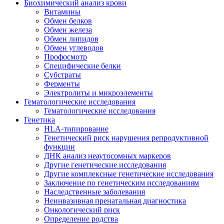
Биохимический анализ крови
Витамины
Обмен белков
Обмен железа
Обмен липидов
Обмен углеводов
Профосмотр
Специфические белки
Субстраты
Ферменты
Электролиты и микроэлементы
Гематологические исследования
Гематологические исследования
Генетика
HLA-типирование
Генетический риск нарушения репродуктивной
функции
ДНК анализ неаутосомных маркеров
Другие генетические исследования
Другие комплексные генетические исследования
Заключение по генетическим исследованиям
Наследственные заболевания
Неинвазивная пренатальная диагностика
Онкологический риск
Определение родства