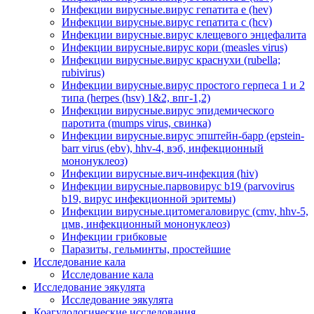
Инфекции вирусные.вирус гепатита е (hev)
Инфекции вирусные.вирус гепатита с (hcv)
Инфекции вирусные.вирус клещевого энцефалита
Инфекции вирусные.вирус кори (measles virus)
Инфекции вирусные.вирус краснухи (rubella;
rubivirus)
Инфекции вирусные.вирус простого герпеса 1 и 2
типа (herpes (hsv) 1&2, впг-1,2)
Инфекции вирусные.вирус эпидемического
паротита (mumps virus, свинка)
Инфекции вирусные.вирус эпштейн-барр (epstein-
barr virus (ebv), hhv-4, вэб, инфекционный
мононуклеоз)
Инфекции вирусные.вич-инфекция (hiv)
Инфекции вирусные.парвовирус b19 (parvovirus
b19, вирус инфекционной эритемы)
Инфекции вирусные.цитомегаловирус (cmv, hhv-5,
цмв, инфекционный мононуклеоз)
Инфекции грибковые
Паразиты, гельминты, простейшие
Исследование кала
Исследование кала
Исследование эякулята
Исследование эякулята
Коагулологические исследования