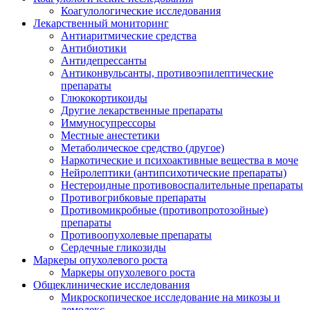
Коагулологические исследования
Лекарственный мониторинг
Антиаритмические средства
Антибиотики
Антидепрессанты
Антиконвульсанты, противоэпилептические
препараты
Глюкокортикоиды
Другие лекарственные препараты
Иммуносупрессоры
Местные анестетики
Метаболическое средство (другое)
Наркотические и психоактивные вещества в моче
Нейролептики (антипсихотические препараты)
Нестероидные противовоспалительные препараты
Противогрибковые препараты
Противомикробные (противопротозойные)
препараты
Противоопухолевые препараты
Сердечные гликозиды
Маркеры опухолевого роста
Маркеры опухолевого роста
Общеклинические исследования
Микроскопическое исследование на микозы и
демодекс