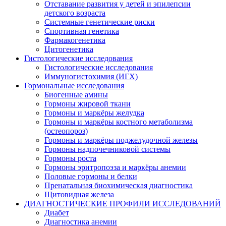
Отставание развития у детей и эпилепсии
детского возраста
Системные генетические риски
Спортивная генетика
Фармакогенетика
Цитогенетика
Гистологические исследования
Гистологические исследования
Иммуногистохимия (ИГХ)
Гормональные исследования
Биогенные амины
Гормоны жировой ткани
Гормоны и маркёры желудка
Гормоны и маркёры костного метаболизма
(остеопороз)
Гормоны и маркёры поджелудочной железы
Гормоны надпочечниковой системы
Гормоны роста
Гормоны эритропоэза и маркёры анемии
Половые гормоны и белки
Пренатальная биохимическая диагностика
Щитовидная железа
ДИАГНОСТИЧЕСКИЕ ПРОФИЛИ ИССЛЕДОВАНИЙ
Диабет
Диагностика анемии