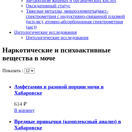
Метаболизм жирных и органических кислот
Оксидативный статус
Тяжелые металлы, микроэлементы(масс-
спектрометрия с индуктивно-связанной плазмой
(исп-мс), атомно-абсорбционная спектрометрия
(аас))
Цитологические исследования
Цитологические исследования
Наркотические и психоактивные
вещества в моче
Показать :
Амфетамин в разовой порции мочи в
Хабаровске
614
₽
В корзину
Вредные привычки (комплексный анализ) в
Хабаровске