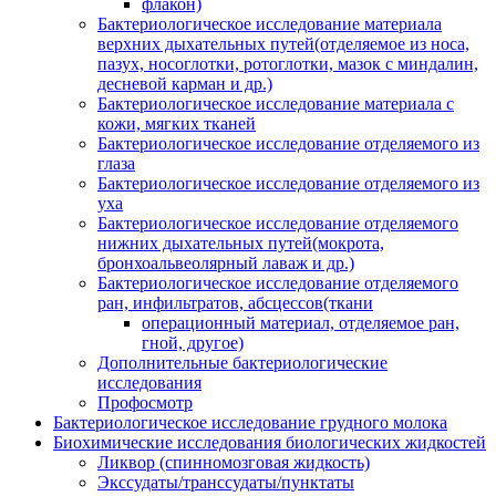
флакон)
Бактериологическое исследование материала
верхних дыхательных путей(отделяемое из носа,
пазух, носоглотки, ротоглотки, мазок с миндалин,
десневой карман и др.)
Бактериологическое исследование материала с
кожи, мягких тканей
Бактериологическое исследование отделяемого из
глаза
Бактериологическое исследование отделяемого из
уха
Бактериологическое исследование отделяемого
нижних дыхательных путей(мокрота,
бронхоальвеолярный лаваж и др.)
Бактериологическое исследование отделяемого
ран, инфильтратов, абсцессов(ткани
операционный материал, отделяемое ран,
гной, другое)
Дополнительные бактериологические
исследования
Профосмотр
Бактериологическое исследование грудного молока
Биохимические исследования биологических жидкостей
Ликвор (спинномозговая жидкость)
Экссудаты/транссудаты/пунктаты