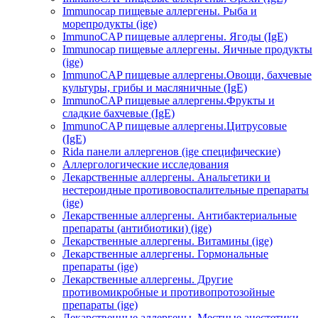
Immunocap пищевые аллергены. Рыба и
морепродукты (ige)
ImmunoCAP пищевые аллергены. Ягоды (IgE)
Immunocap пищевые аллергены. Яичные продукты
(ige)
ImmunoCAP пищевые аллергены.Овощи, бахчевые
культуры, грибы и масляничные (IgE)
ImmunoCAP пищевые аллергены.Фрукты и
сладкие бахчевые (IgE)
ImmunoCAP пищевые аллергены.Цитрусовые
(IgE)
Rida панели аллергенов (ige специфические)
Аллергологические исследования
Лекарственные аллергены. Анальгетики и
нестероидные противовоспалительные препараты
(ige)
Лекарственные аллергены. Антибактериальные
препараты (антибиотики) (ige)
Лекарственные аллергены. Витамины (ige)
Лекарственные аллергены. Гормональные
препараты (ige)
Лекарственные аллергены. Другие
противомикробные и противопротозойные
препараты (ige)
Лекарственные аллергены. Местные анестетики