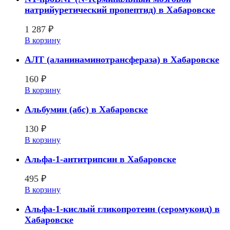
натрийуретический пропептид) в Хабаровске
1 287
₽
В корзину
АЛТ (аланинаминотрансфераза) в Хабаровске
160
₽
В корзину
Альбумин (абс) в Хабаровске
130
₽
В корзину
Альфа-1-антитрипсин в Хабаровске
495
₽
В корзину
Альфа-1-кислый гликопротеин (серомукоид) в
Хабаровске