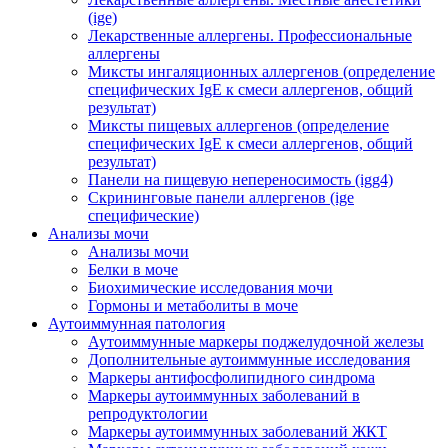
(ige)
Лекарственные аллергены. Профессиональные
аллергены
Миксты ингаляционных аллергенов (определение
специфических IgE к смеси аллергенов, общий
результат)
Миксты пищевых аллергенов (определение
специфических IgE к смеси аллергенов, общий
результат)
Панели на пищевую непереносимость (igg4)
Скрининговые панели аллергенов (ige
специфические)
Анализы мочи
Анализы мочи
Белки в моче
Биохимические исследования мочи
Гормоны и метаболиты в моче
Аутоиммунная патология
Аутоиммунные маркеры поджелудочной железы
Дополнительные аутоиммунные исследования
Маркеры антифосфолипидного синдрома
Маркеры аутоиммунных заболеваний в
репродуктологии
Маркеры аутоиммунных заболеваний ЖКТ