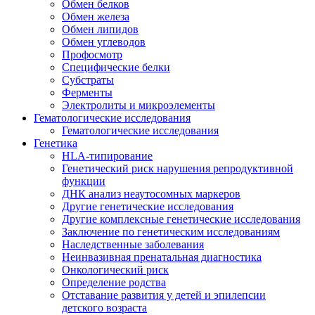
Обмен белков
Обмен железа
Обмен липидов
Обмен углеводов
Профосмотр
Специфические белки
Субстраты
Ферменты
Электролиты и микроэлементы
Гематологические исследования
Гематологические исследования
Генетика
HLA-типирование
Генетический риск нарушения репродуктивной
функции
ДНК анализ неаутосомных маркеров
Другие генетические исследования
Другие комплексные генетические исследования
Заключение по генетическим исследованиям
Наследственные заболевания
Неинвазивная пренатальная диагностика
Онкологический риск
Определение родства
Отставание развития у детей и эпилепсии
детского возраста