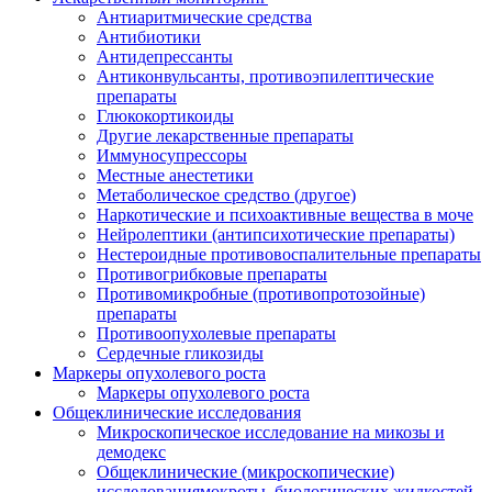
Антиаритмические средства
Антибиотики
Антидепрессанты
Антиконвульсанты, противоэпилептические
препараты
Глюкокортикоиды
Другие лекарственные препараты
Иммуносупрессоры
Местные анестетики
Метаболическое средство (другое)
Наркотические и психоактивные вещества в моче
Нейролептики (антипсихотические препараты)
Нестероидные противовоспалительные препараты
Противогрибковые препараты
Противомикробные (противопротозойные)
препараты
Противоопухолевые препараты
Сердечные гликозиды
Маркеры опухолевого роста
Маркеры опухолевого роста
Общеклинические исследования
Микроскопическое исследование на микозы и
демодекс
Общеклинические (микроскопические)
исследованиямокроты, биологических жидкостей