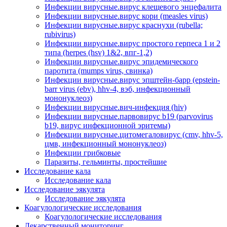
Инфекции вирусные.вирус клещевого энцефалита
Инфекции вирусные.вирус кори (measles virus)
Инфекции вирусные.вирус краснухи (rubella;
rubivirus)
Инфекции вирусные.вирус простого герпеса 1 и 2
типа (herpes (hsv) 1&2, впг-1,2)
Инфекции вирусные.вирус эпидемического
паротита (mumps virus, свинка)
Инфекции вирусные.вирус эпштейн-барр (epstein-
barr virus (ebv), hhv-4, вэб, инфекционный
мононуклеоз)
Инфекции вирусные.вич-инфекция (hiv)
Инфекции вирусные.парвовирус b19 (parvovirus
b19, вирус инфекционной эритемы)
Инфекции вирусные.цитомегаловирус (cmv, hhv-5,
цмв, инфекционный мононуклеоз)
Инфекции грибковые
Паразиты, гельминты, простейшие
Исследование кала
Исследование кала
Исследование эякулята
Исследование эякулята
Коагулологические исследования
Коагулологические исследования
Лекарственный мониторинг