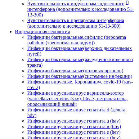
Чувствительность к индукторам эндогенного
интерферона (дополнительно к исследованию 51-
13-300)
Чувствительность к препаратам интерферона
(дополнительно к исследованию 51-13-300)
Инфекционная серология
Инфекции бактериальные.сифилис (treponema
pallidum (трепонема паллидум))
Инфекции бактериальные(верхних дыхательных
путей)
Инфекции бактериальные(желудочно-кишечного
тракта)
Инфекции бактериальные(половых органов)
Инфекции бактериальные(системные инфекции)
Инфекции вирусные. Коронавирус covid-19 (sars-
cov-2)
Инфекции вирусные.вирус варицелла-зостер
(varicella-zoster virus (vzv), hhv-3, ветряная оспа,
опоясывающий лишай)
Инфекции вирусные.вирус гепатита d (дельта,
hdv)
Инфекции вирусные.вирус гепатита а (hav)
Инфекции вирусные.вирус гепатита в (hbv)
Инфекции вирусные.вирус гепатита е (hev)
Инфекции вирусные.вирус гепатита с (hcv)