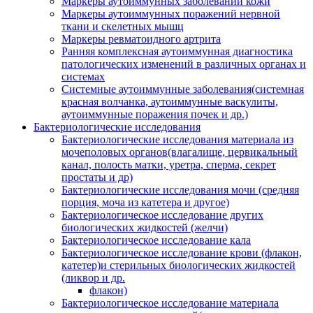
Маркеры аутоиммунных заболеваний кожи
Маркеры аутоиммунных поражений нервной
ткани и скелетных мышц
Маркеры ревматоидного артрита
Ранняя комплексная аутоиммунная диагностика
патологических изменений в различных органах и
системах
Системные аутоиммунные заболевания(системная
красная волчанка, аутоиммунные васкулиты,
аутоиммунные поражения почек и др.)
Бактериологические исследования
Бактериологические исследования материала из
мочеполовых органов(влагалище, цервикальный
канал, полость матки, уретра, сперма, секрет
простаты и др)
Бактериологические исследования мочи (средняя
порция, моча из катетера и другое)
Бактериологическое исследование других
биологических жидкостей (желчи)
Бактериологическое исследование кала
Бактериологическое исследование крови (флакон,
катетер)и стерильных биологических жидкостей
(ликвор и др.
флакон)
Бактериологическое исследование материала