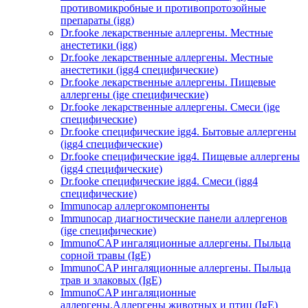
противомикробные и противопротозойные
препараты (igg)
Dr.fooke лекарственные аллергены. Местные
анестетики (igg)
Dr.fooke лекарственные аллергены. Местные
анестетики (igg4 специфические)
Dr.fooke лекарственные аллергены. Пищевые
аллергены (ige специфические)
Dr.fooke лекарственные аллергены. Смеси (ige
специфические)
Dr.fooke специфические igg4. Бытовые аллергены
(igg4 специфические)
Dr.fooke специфические igg4. Пищевые аллергены
(igg4 специфические)
Dr.fooke специфические igg4. Смеси (igg4
специфические)
Immunocap аллергокомпоненты
Immunocap диагностические панели аллергенов
(ige специфические)
ImmunoCAP ингаляционные аллергены. Пыльца
сорной травы (IgE)
ImmunoCAP ингаляционные аллергены. Пыльца
трав и злаковых (IgE)
ImmunoCAP ингаляционные
аллергены.Аллергены животных и птиц (IgE)