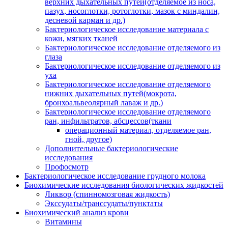
верхних дыхательных путей(отделяемое из носа,
пазух, носоглотки, ротоглотки, мазок с миндалин,
десневой карман и др.)
Бактериологическое исследование материала с
кожи, мягких тканей
Бактериологическое исследование отделяемого из
глаза
Бактериологическое исследование отделяемого из
уха
Бактериологическое исследование отделяемого
нижних дыхательных путей(мокрота,
бронхоальвеолярный лаваж и др.)
Бактериологическое исследование отделяемого
ран, инфильтратов, абсцессов(ткани
операционный материал, отделяемое ран,
гной, другое)
Дополнительные бактериологические
исследования
Профосмотр
Бактериологическое исследование грудного молока
Биохимические исследования биологических жидкостей
Ликвор (спинномозговая жидкость)
Экссудаты/транссудаты/пунктаты
Биохимический анализ крови
Витамины