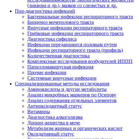
(ликвора и др.), мазков со слизистых и др.
Пцр-диагностика инфекций
Бактериальные инфекции респираторного тракта
Биоценоз мочеполового тракта
Вирусные инфекции респираторного тракта
Грибковые инфекции респираторного тракта
Диагностика сифилиса
Инфекции передающиеся половым путем
Инфекции респираторного тракта (профиль)
Количественная диагностика
Комплексные исследования возбудителей ИППП
Папилломавирусная инфекция
Прочие инфекции
Системные вирусные инфекции
Специализированные методы исследования
Аминокислоты и другие метаболиты
Анализ микробных маркеров по Осипову
Анализ содержания отдельных элементов
Антиоксидантный статус
Витамины
Диагностика алкоголизма
Допинг-вещества в моче
Метаболизм жирных и органических кислот
Оксидативный статус