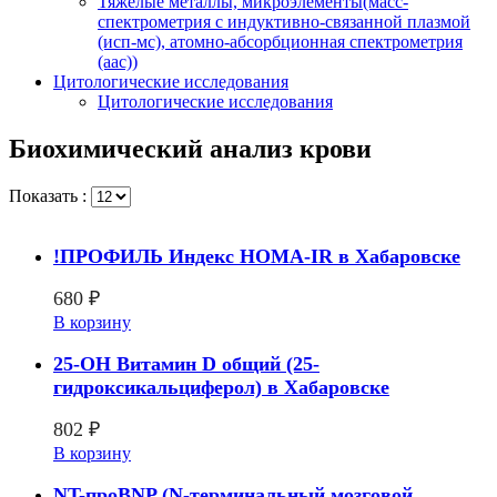
Тяжелые металлы, микроэлементы(масс-
спектрометрия с индуктивно-связанной плазмой
(исп-мс), атомно-абсорбционная спектрометрия
(аас))
Цитологические исследования
Цитологические исследования
Биохимический анализ крови
Показать :
!ПРОФИЛЬ Индекс HOMA-IR в Хабаровске
680
₽
В корзину
25-ОН Витамин D общий (25-
гидроксикальциферол) в Хабаровске
802
₽
В корзину
NT-проBNP (N-терминальный мозговой