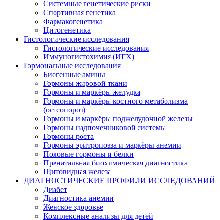
Системные генетические риски
Спортивная генетика
Фармакогенетика
Цитогенетика
Гистологические исследования
Гистологические исследования
Иммуногистохимия (ИГХ)
Гормональные исследования
Биогенные амины
Гормоны жировой ткани
Гормоны и маркёры желудка
Гормоны и маркёры костного метаболизма
(остеопороз)
Гормоны и маркёры поджелудочной железы
Гормоны надпочечниковой системы
Гормоны роста
Гормоны эритропоэза и маркёры анемии
Половые гормоны и белки
Пренатальная биохимическая диагностика
Щитовидная железа
ДИАГНОСТИЧЕСКИЕ ПРОФИЛИ ИССЛЕДОВАНИЙ
Диабет
Диагностика анемии
Женское здоровье
Комплексные анализы для детей