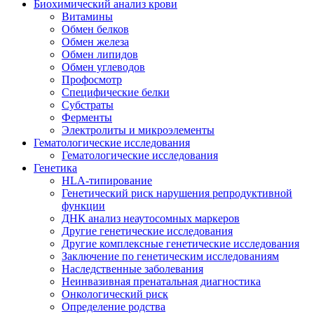
Биохимический анализ крови
Витамины
Обмен белков
Обмен железа
Обмен липидов
Обмен углеводов
Профосмотр
Специфические белки
Субстраты
Ферменты
Электролиты и микроэлементы
Гематологические исследования
Гематологические исследования
Генетика
HLA-типирование
Генетический риск нарушения репродуктивной
функции
ДНК анализ неаутосомных маркеров
Другие генетические исследования
Другие комплексные генетические исследования
Заключение по генетическим исследованиям
Наследственные заболевания
Неинвазивная пренатальная диагностика
Онкологический риск
Определение родства