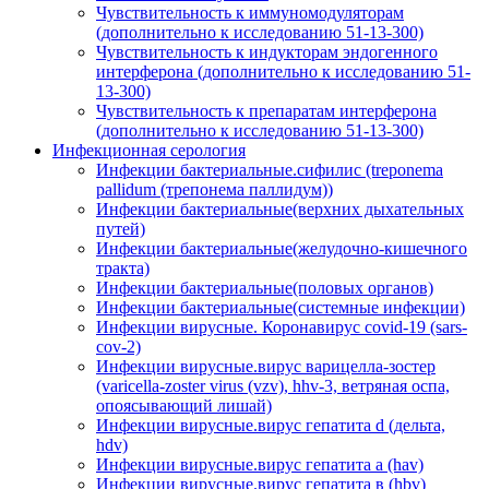
Чувствительность к иммуномодуляторам
(дополнительно к исследованию 51-13-300)
Чувствительность к индукторам эндогенного
интерферона (дополнительно к исследованию 51-
13-300)
Чувствительность к препаратам интерферона
(дополнительно к исследованию 51-13-300)
Инфекционная серология
Инфекции бактериальные.сифилис (treponema
pallidum (трепонема паллидум))
Инфекции бактериальные(верхних дыхательных
путей)
Инфекции бактериальные(желудочно-кишечного
тракта)
Инфекции бактериальные(половых органов)
Инфекции бактериальные(системные инфекции)
Инфекции вирусные. Коронавирус covid-19 (sars-
cov-2)
Инфекции вирусные.вирус варицелла-зостер
(varicella-zoster virus (vzv), hhv-3, ветряная оспа,
опоясывающий лишай)
Инфекции вирусные.вирус гепатита d (дельта,
hdv)
Инфекции вирусные.вирус гепатита а (hav)
Инфекции вирусные.вирус гепатита в (hbv)