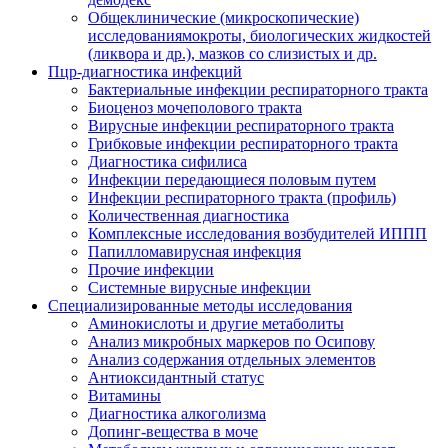
Общеклинические (микроскопические)
исследованиямокроты, биологических жидкостей
(ликвора и др.), мазков со слизистых и др.
Пцр-диагностика инфекций
Бактериальные инфекции респираторного тракта
Биоценоз мочеполового тракта
Вирусные инфекции респираторного тракта
Грибковые инфекции респираторного тракта
Диагностика сифилиса
Инфекции передающиеся половым путем
Инфекции респираторного тракта (профиль)
Количественная диагностика
Комплексные исследования возбудителей ИППП
Папилломавирусная инфекция
Прочие инфекции
Системные вирусные инфекции
Специализированные методы исследования
Аминокислоты и другие метаболиты
Анализ микробных маркеров по Осипову
Анализ содержания отдельных элементов
Антиоксидантный статус
Витамины
Диагностика алкоголизма
Допинг-вещества в моче