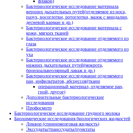
флакон)
Бактериологическое исследование материала
верхних дыхательных путей(отделяемое из носа,
пазух, носоглотки, ротоглотки, мазок с миндалин,
десневой карман и др.)
Бактериологическое исследование материала с
кожи, мягких тканей
Бактериологическое исследование отделяемого из
глаза
Бактериологическое исследование отделяемого из
уха
Бактериологическое исследование отделяемого
нижних дыхательных путей(мокрота,
бронхоальвеолярный лаваж и др.)
Бактериологическое исследование отделяемого
ран, инфильтратов, абсцессов(ткани
операционный материал, отделяемое ран,
гной, другое)
Дополнительные бактериологические
исследования
Профосмотр
Бактериологическое исследование грудного молока
Биохимические исследования биологических жидкостей
Ликвор (спинномозговая жидкость)
Экссудаты/транссудаты/пунктаты