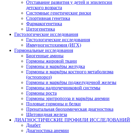
Отставание развития у детей и эпилепсии
детского возраста
Системные генетические риски
Спортивная генетика
Фармакогенетика
Цитогенетика
Гистологические исследования
Гистологические исследования
Иммуногистохимия (ИГХ)
Гормональные исследования
Биогенные амины
Гормоны жировой ткани
Гормоны и маркёры желудка
Гормоны и маркёры костного метаболизма
(остеопороз)
Гормоны и маркёры поджелудочной железы
Гормоны надпочечниковой системы
Гормоны роста
Гормоны эритропоэза и маркёры анемии
Половые гормоны и белки
Пренатальная биохимическая диагностика
Щитовидная железа
ДИАГНОСТИЧЕСКИЕ ПРОФИЛИ ИССЛЕДОВАНИЙ
Диабет
Диагностика анемии