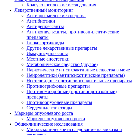
Коагулологические исследования
Лекарственный мониторинг
Антиаритмические средства
Антибиотики
Антидепрессанты
Антиконвульсанты, противоэпилептические
препараты
Глюкокортикоиды
Другие лекарственные препараты
Иммуносупрессоры
Местные анестетики
Метаболическое средство (другое)
Наркотические и психоактивные вещества в моче
Нейролептики (антипсихотические препараты)
Нестероидные противовоспалительные препараты
Противогрибковые препараты
Противомикробные (противопротозойные)
препараты
Противоопухолевые препараты
Сердечные гликозиды
Маркеры опухолевого роста
Маркеры опухолевого роста
Общеклинические исследования
Микроскопическое исследование на микозы и
демодекс