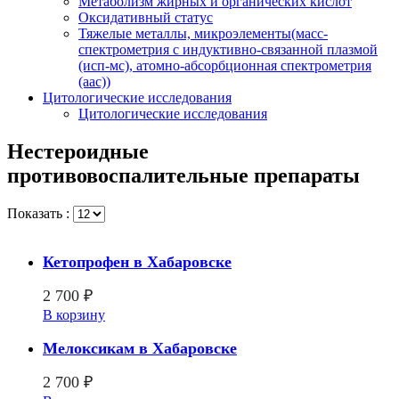
Метаболизм жирных и органических кислот
Оксидативный статус
Тяжелые металлы, микроэлементы(масс-
спектрометрия с индуктивно-связанной плазмой
(исп-мс), атомно-абсорбционная спектрометрия
(аас))
Цитологические исследования
Цитологические исследования
Нестероидные
противовоспалительные препараты
Показать :
Кетопрофен в Хабаровске
2 700
₽
В корзину
Мелоксикам в Хабаровске
2 700
₽