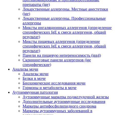
препараты (ige)
Лекарственные аллергены. Местные анестетики
(ige)
Лекарственные аллергены. Профессиональные
аллергены
Миксты ингаляционных аллергенов (определение
специфических IgE к смеси аллергенов, общий
результат)
Миксты пищевых аллергенов (определение
специфических IgE к смеси аллергенов, общий
результат)
Панели на пищевую непереносимость (igg4)
Скрининговые панели аллергенов (ige
специфические)
Анализы мочи
Анализы мочи
Белки в моче
Биохимические исследования мочи
Гормоны и метаболиты в моче
Аутоиммунная патология
Аутоиммунные маркеры поджелудочной железы
Дополнительные аутоиммунные исследования
Маркеры антифосфолипидного синдрома
Маркеры аутоиммунных заболеваний в