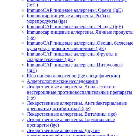
(IgE )
ImmunoCAP пищевые аллергены. Орехи (IgE)
Immunocap пищевые аллергены. Рыба и
морепродукты (ige)
ImmunoCAP пищевые аллергены. Ягоды (IgE)
Immunocap пищевые аллергены. Яичные продукты
(ige)
ImmunoCAP пищевые аллергены.Овощи, бахчевые
культуры, грибы и масляничные (IgE)
ImmunoCAP пищевые аллергены.Фрукты и
сладкие бахчевые (IgE)
ImmunoCAP пищевые аллергены.Цитрусовые
(IgE)
Rida панели аллергенов (ige специфические)
Аллергологические исследования
Лекарственные аллергены. Анальгетики и
нестероидные противовоспалительные препараты
(ige)
Лекарственные аллергены. Антибактериальные
препараты (антибиотики) (ige)
Лекарственные аллергены. Витамины (ige)
Лекарственные аллергены. Гормональные
препараты (ige)
Лекарственные аллергены. Другие
противомикробные и противопротозойные