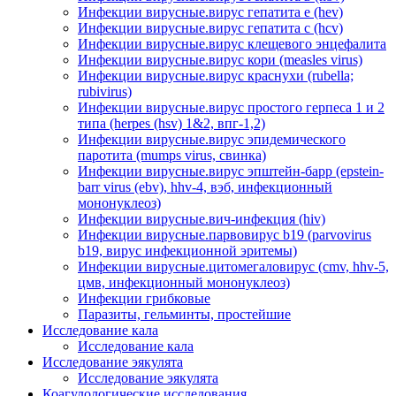
Инфекции вирусные.вирус гепатита е (hev)
Инфекции вирусные.вирус гепатита с (hcv)
Инфекции вирусные.вирус клещевого энцефалита
Инфекции вирусные.вирус кори (measles virus)
Инфекции вирусные.вирус краснухи (rubella;
rubivirus)
Инфекции вирусные.вирус простого герпеса 1 и 2
типа (herpes (hsv) 1&2, впг-1,2)
Инфекции вирусные.вирус эпидемического
паротита (mumps virus, свинка)
Инфекции вирусные.вирус эпштейн-барр (epstein-
barr virus (ebv), hhv-4, вэб, инфекционный
мононуклеоз)
Инфекции вирусные.вич-инфекция (hiv)
Инфекции вирусные.парвовирус b19 (parvovirus
b19, вирус инфекционной эритемы)
Инфекции вирусные.цитомегаловирус (cmv, hhv-5,
цмв, инфекционный мононуклеоз)
Инфекции грибковые
Паразиты, гельминты, простейшие
Исследование кала
Исследование кала
Исследование эякулята
Исследование эякулята
Коагулологические исследования