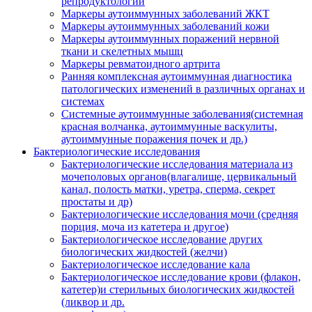
репродуктологии
Маркеры аутоиммунных заболеваний ЖКТ
Маркеры аутоиммунных заболеваний кожи
Маркеры аутоиммунных поражений нервной
ткани и скелетных мышц
Маркеры ревматоидного артрита
Ранняя комплексная аутоиммунная диагностика
патологических изменений в различных органах и
системах
Системные аутоиммунные заболевания(системная
красная волчанка, аутоиммунные васкулиты,
аутоиммунные поражения почек и др.)
Бактериологические исследования
Бактериологические исследования материала из
мочеполовых органов(влагалище, цервикальный
канал, полость матки, уретра, сперма, секрет
простаты и др)
Бактериологические исследования мочи (средняя
порция, моча из катетера и другое)
Бактериологическое исследование других
биологических жидкостей (желчи)
Бактериологическое исследование кала
Бактериологическое исследование крови (флакон,
катетер)и стерильных биологических жидкостей
(ликвор и др.