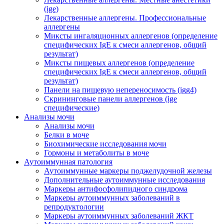
(ige)
Лекарственные аллергены. Профессиональные
аллергены
Миксты ингаляционных аллергенов (определение
специфических IgE к смеси аллергенов, общий
результат)
Миксты пищевых аллергенов (определение
специфических IgE к смеси аллергенов, общий
результат)
Панели на пищевую непереносимость (igg4)
Скрининговые панели аллергенов (ige
специфические)
Анализы мочи
Анализы мочи
Белки в моче
Биохимические исследования мочи
Гормоны и метаболиты в моче
Аутоиммунная патология
Аутоиммунные маркеры поджелудочной железы
Дополнительные аутоиммунные исследования
Маркеры антифосфолипидного синдрома
Маркеры аутоиммунных заболеваний в
репродуктологии
Маркеры аутоиммунных заболеваний ЖКТ