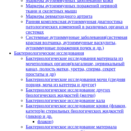
Маркеры аутоиммунных заболеваний кожи
Маркеры аутоиммунных поражений нервной
ткани и скелетных мышц
Маркеры ревматоидного артрита
Ранняя комплексная аутоиммунная диагностика
патологических изменений в различных органах и
системах
Системные аутоиммунные заболевания(системная
красная волчанка, аутоиммунные васкулиты,
аутоиммунные поражения почек и др.)
Бактериологические исследования
Бактериологические исследования материала из
мочеполовых органов(влагалище, цервикальный
канал, полость матки, уретра, сперма, секрет
простаты и др)
Бактериологические исследования мочи (средняя
порция, моча из катетера и другое)
Бактериологическое исследование других
биологических жидкостей (желчи)
Бактериологическое исследование кала
Бактериологическое исследование крови (флакон,
катетер)и стерильных биологических жидкостей
(ликвор и др.
флакон)
Бактериологическое исследование материала