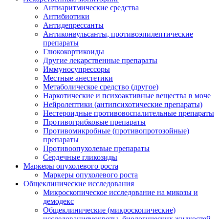
Антиаритмические средства
Антибиотики
Антидепрессанты
Антиконвульсанты, противоэпилептические
препараты
Глюкокортикоиды
Другие лекарственные препараты
Иммуносупрессоры
Местные анестетики
Метаболическое средство (другое)
Наркотические и психоактивные вещества в моче
Нейролептики (антипсихотические препараты)
Нестероидные противовоспалительные препараты
Противогрибковые препараты
Противомикробные (противопротозойные)
препараты
Противоопухолевые препараты
Сердечные гликозиды
Маркеры опухолевого роста
Маркеры опухолевого роста
Общеклинические исследования
Микроскопическое исследование на микозы и
демодекс
Общеклинические (микроскопические)
исследованиямокроты, биологических жидкостей