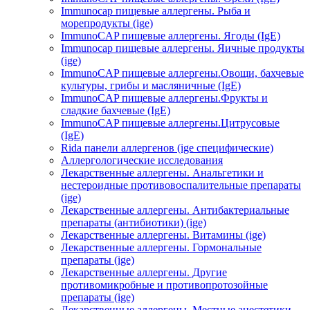
Immunocap пищевые аллергены. Рыба и
морепродукты (ige)
ImmunoCAP пищевые аллергены. Ягоды (IgE)
Immunocap пищевые аллергены. Яичные продукты
(ige)
ImmunoCAP пищевые аллергены.Овощи, бахчевые
культуры, грибы и масляничные (IgE)
ImmunoCAP пищевые аллергены.Фрукты и
сладкие бахчевые (IgE)
ImmunoCAP пищевые аллергены.Цитрусовые
(IgE)
Rida панели аллергенов (ige специфические)
Аллергологические исследования
Лекарственные аллергены. Анальгетики и
нестероидные противовоспалительные препараты
(ige)
Лекарственные аллергены. Антибактериальные
препараты (антибиотики) (ige)
Лекарственные аллергены. Витамины (ige)
Лекарственные аллергены. Гормональные
препараты (ige)
Лекарственные аллергены. Другие
противомикробные и противопротозойные
препараты (ige)
Лекарственные аллергены. Местные анестетики