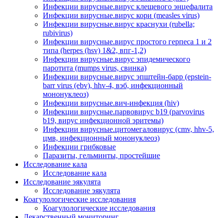
Инфекции вирусные.вирус клещевого энцефалита
Инфекции вирусные.вирус кори (measles virus)
Инфекции вирусные.вирус краснухи (rubella;
rubivirus)
Инфекции вирусные.вирус простого герпеса 1 и 2
типа (herpes (hsv) 1&2, впг-1,2)
Инфекции вирусные.вирус эпидемического
паротита (mumps virus, свинка)
Инфекции вирусные.вирус эпштейн-барр (epstein-
barr virus (ebv), hhv-4, вэб, инфекционный
мононуклеоз)
Инфекции вирусные.вич-инфекция (hiv)
Инфекции вирусные.парвовирус b19 (parvovirus
b19, вирус инфекционной эритемы)
Инфекции вирусные.цитомегаловирус (cmv, hhv-5,
цмв, инфекционный мононуклеоз)
Инфекции грибковые
Паразиты, гельминты, простейшие
Исследование кала
Исследование кала
Исследование эякулята
Исследование эякулята
Коагулологические исследования
Коагулологические исследования
Лекарственный мониторинг