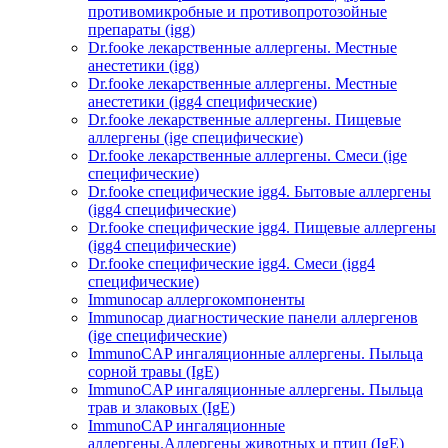
противомикробные и противопротозойные
препараты (igg)
Dr.fooke лекарственные аллергены. Местные
анестетики (igg)
Dr.fooke лекарственные аллергены. Местные
анестетики (igg4 специфические)
Dr.fooke лекарственные аллергены. Пищевые
аллергены (ige специфические)
Dr.fooke лекарственные аллергены. Смеси (ige
специфические)
Dr.fooke специфические igg4. Бытовые аллергены
(igg4 специфические)
Dr.fooke специфические igg4. Пищевые аллергены
(igg4 специфические)
Dr.fooke специфические igg4. Смеси (igg4
специфические)
Immunocap аллергокомпоненты
Immunocap диагностические панели аллергенов
(ige специфические)
ImmunoCAP ингаляционные аллергены. Пыльца
сорной травы (IgE)
ImmunoCAP ингаляционные аллергены. Пыльца
трав и злаковых (IgE)
ImmunoCAP ингаляционные
аллергены.Аллергены животных и птиц (IgE)