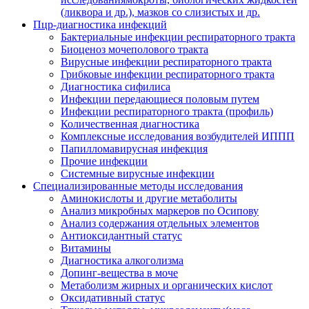
(ликвора и др.), мазков со слизистых и др.
Пцр-диагностика инфекций
Бактериальные инфекции респираторного тракта
Биоценоз мочеполового тракта
Вирусные инфекции респираторного тракта
Грибковые инфекции респираторного тракта
Диагностика сифилиса
Инфекции передающиеся половым путем
Инфекции респираторного тракта (профиль)
Количественная диагностика
Комплексные исследования возбудителей ИППП
Папилломавирусная инфекция
Прочие инфекции
Системные вирусные инфекции
Специализированные методы исследования
Аминокислоты и другие метаболиты
Анализ микробных маркеров по Осипову
Анализ содержания отдельных элементов
Антиоксидантный статус
Витамины
Диагностика алкоголизма
Допинг-вещества в моче
Метаболизм жирных и органических кислот
Оксидативный статус