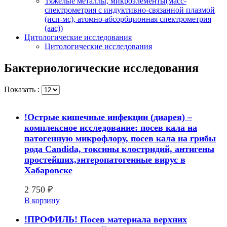
Тяжелые металлы, микроэлементы(масс-
спектрометрия с индуктивно-связанной плазмой
(исп-мс), атомно-абсорбционная спектрометрия
(аас))
Цитологические исследования
Цитологические исследования
Бактериологические исследования
Показать :
!Острые кишечные инфекции (диарея) –
комплексное исследование: посев кала на
патогенную микрофлору, посев кала на грибы
рода Candida, токсины клостридий, антигены
простейших,энтеропатогенные вирус в
Хабаровске
2 750
₽
В корзину
!ПРОФИЛЬ! Посев материала верхних