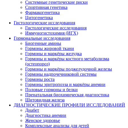
Системные генетические риски
Спортивная генетика
Фармакогенетика
Цитогенетика
Гистологические исследования
Гистологические исследования
Иммуногистохимия (ИГХ)
Гормональные исследования
Биогенные амины
Гормоны жировой ткани
Гормоны и маркёры желудка
Гормоны и маркёры костного метаболизма
(остеопороз)
Гормоны и маркёры поджелудочной железы
Гормоны надпочечниковой системы
Гормоны роста
Гормоны эритропоэза и маркёры анемии
Половые гормоны и белки
Пренатальная биохимическая диагностика
Щитовидная железа
ДИАГНОСТИЧЕСКИЕ ПРОФИЛИ ИССЛЕДОВАНИЙ
Диабет
Диагностика анемии
Женское здоровье
Комплексные анализы для детей