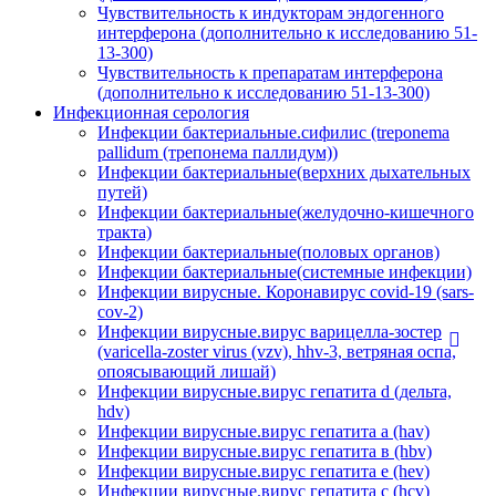
Чувствительность к индукторам эндогенного
интерферона (дополнительно к исследованию 51-
13-300)
Чувствительность к препаратам интерферона
(дополнительно к исследованию 51-13-300)
Инфекционная серология
Инфекции бактериальные.сифилис (treponema
pallidum (трепонема паллидум))
Инфекции бактериальные(верхних дыхательных
путей)
Инфекции бактериальные(желудочно-кишечного
тракта)
Инфекции бактериальные(половых органов)
Инфекции бактериальные(системные инфекции)
Инфекции вирусные. Коронавирус covid-19 (sars-
cov-2)
Инфекции вирусные.вирус варицелла-зостер
(varicella-zoster virus (vzv), hhv-3, ветряная оспа,
опоясывающий лишай)
Инфекции вирусные.вирус гепатита d (дельта,
hdv)
Инфекции вирусные.вирус гепатита а (hav)
Инфекции вирусные.вирус гепатита в (hbv)
Инфекции вирусные.вирус гепатита е (hev)
Инфекции вирусные.вирус гепатита с (hcv)