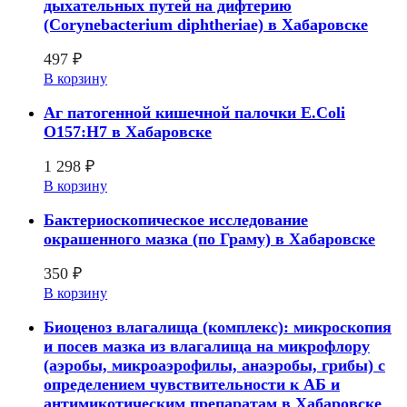
дыхательных путей на дифтерию
(Corynebacterium diphtheriae) в Хабаровске
497
₽
В корзину
Аг патогенной кишечной палочки E.Coli
O157:H7 в Хабаровске
1 298
₽
В корзину
Бактериоскопическое исследование
окрашенного мазка (по Граму) в Хабаровске
350
₽
В корзину
Биоценоз влагалища (комплекс): микроскопия
и посев мазка из влагалища на микрофлору
(аэробы, микроаэрофилы, анаэробы, грибы) с
определением чувствительности к АБ и
антимикотическим препаратам в Хабаровске