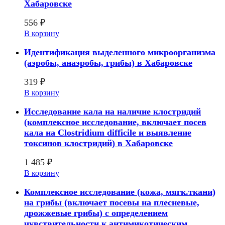
Хабаровске
556
₽
В корзину
Идентификация выделенного микроорганизма
(аэробы, анаэробы, грибы) в Хабаровске
319
₽
В корзину
Исследование кала на наличие клостридий
(комплексное исследование, включает посев
кала на Clostridium difficile и выявление
токсинов клостридий) в Хабаровске
1 485
₽
В корзину
Комплексное исследование (кожа, мягк.ткани)
на грибы (включает посевы на плесневые,
дрожжевые грибы) с определением
чувcтвительности к антимикотическим