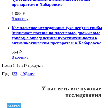
препаратам в Хабаровске
1 058
₽
В корзину
Комплексное исследование (ухо лев) на грибы
(включает посевы на плесневые, дрожжевые
грибы) с определением чувcтвительности к
антимикотическим препаратам в Хабаровске
564
₽
В корзину
Показ
1–12 217
продукта
Пред.
1
2
3
…
19
Далее
У нас есть все нужные
исследования
Каталог