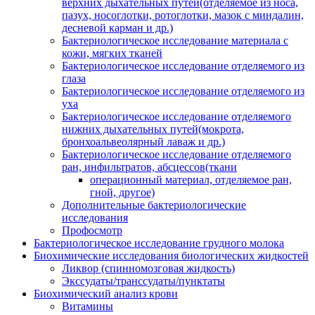
верхних дыхательных путей(отделяемое из носа,
пазух, носоглотки, ротоглотки, мазок с миндалин,
десневой карман и др.)
Бактериологическое исследование материала с
кожи, мягких тканей
Бактериологическое исследование отделяемого из
глаза
Бактериологическое исследование отделяемого из
уха
Бактериологическое исследование отделяемого
нижних дыхательных путей(мокрота,
бронхоальвеолярный лаваж и др.)
Бактериологическое исследование отделяемого
ран, инфильтратов, абсцессов(ткани
операционный материал, отделяемое ран,
гной, другое)
Дополнительные бактериологические
исследования
Профосмотр
Бактериологическое исследование грудного молока
Биохимические исследования биологических жидкостей
Ликвор (спинномозговая жидкость)
Экссудаты/транссудаты/пунктаты
Биохимический анализ крови
Витамины