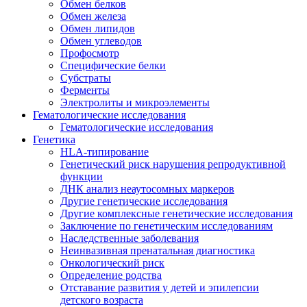
Обмен белков
Обмен железа
Обмен липидов
Обмен углеводов
Профосмотр
Специфические белки
Субстраты
Ферменты
Электролиты и микроэлементы
Гематологические исследования
Гематологические исследования
Генетика
HLA-типирование
Генетический риск нарушения репродуктивной
функции
ДНК анализ неаутосомных маркеров
Другие генетические исследования
Другие комплексные генетические исследования
Заключение по генетическим исследованиям
Наследственные заболевания
Неинвазивная пренатальная диагностика
Онкологический риск
Определение родства
Отставание развития у детей и эпилепсии
детского возраста