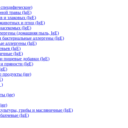
e специфические)
ной травы (IgE)
 и злаковых (IgE)
ивотных и птиц (IgE)
асекомых (IgE)
ергены (домашняя пыль, IgЕ)
бактериальные аллергены (IgE)
е аллергены (IgE)
вьев (IgE)
ичные (IgE)
и пищевые добавки (IgE)
и пряности (IgE)
IgE)
 продукты (ige)
E)
 )
ы (ige)
ige)
льтуры, грибы и масляничные (IgE)
ахчевые (IgE)