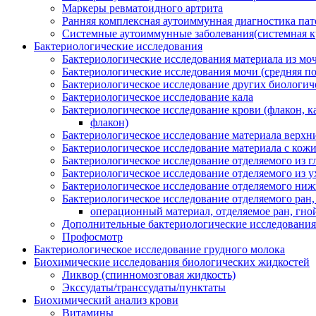
Маркеры ревматоидного артрита
Ранняя комплексная аутоиммунная диагностика пат
Системные аутоиммунные заболевания(системная кр
Бактериологические исследования
Бактериологические исследования материала из моч
Бактериологические исследования мочи (средняя пор
Бактериологическое исследование других биологич
Бактериологическое исследование кала
Бактериологическое исследование крови (флакон, к
флакон)
Бактериологическое исследование материала верхних
Бактериологическое исследование материала с кожи
Бактериологическое исследование отделяемого из г
Бактериологическое исследование отделяемого из у
Бактериологическое исследование отделяемого ниж
Бактериологическое исследование отделяемого ран,
операционный материал, отделяемое ран, гной
Дополнительные бактериологические исследования
Профосмотр
Бактериологическое исследование грудного молока
Биохимические исследования биологических жидкостей
Ликвор (спинномозговая жидкость)
Экссудаты/транссудаты/пунктаты
Биохимический анализ крови
Витамины