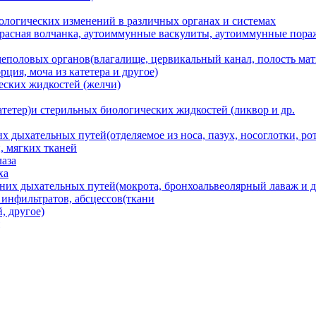
ологических изменений в различных органах и системах
асная волчанка, аутоиммунные васкулиты, аутоиммунные пораж
еполовых органов(влагалище, цервикальный канал, полость матки
ция, моча из катетера и другое)
еских жидкостей (желчи)
атетер)и стерильных биологических жидкостей (ликвор и др.
 дыхательных путей(отделяемое из носа, пазух, носоглотки, рот
, мягких тканей
лаза
ха
них дыхательных путей(мокрота, бронхоальвеолярный лаваж и д
 инфильтратов, абсцессов(ткани
, другое)