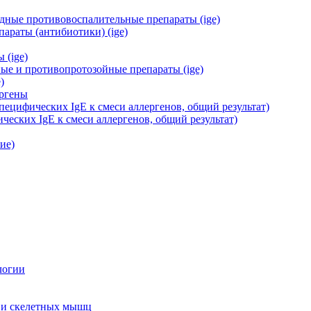
дные противовоспалительные препараты (ige)
араты (антибиотики) (ige)
 (ige)
ые и противопротозойные препараты (ige)
)
ергены
ецифических IgE к смеси аллергенов, общий результат)
еских IgE к смеси аллергенов, общий результат)
ие)
логии
 и скелетных мышц