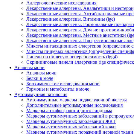
Аллергологические исследования
Лекарственные аллергены. Анальгетики и нестерои
Лекарственные аллергены. Антибактериальные преп
Лекарственные аллергены. Витамины (ige)
Лекарственные аллергены. Гормональные препараты
Лекарственные аллергены. Другие противомикробн
Лекарственные аллергены. Местные анестетики (ige
Лекарственные аллергены. Профессиональные алл
Миксты ингаляционных аллергенов (определение сп
Миксты пищевых аллергенов (определение специфич
Панели на пищевую непереносимость (igg4)
Скрининговые панели аллергенов (ige специфическ
Анализы мочи
Анализы мочи
Белки в моче
Биохимические исследования мочи
Гормоны и метаболиты в моче
Аутоиммунная патология
Аутоиммунные маркеры поджелудочной железы
Дополнительные аутоиммунные исследования
Маркеры антифосфолипидного синдрома
Маркеры аутоиммунных заболеваний в репродукто
Маркеры аутоиммунных заболеваний ЖКТ
Маркеры аутоиммунных заболеваний кожи
Маркеры аутоиммунных поражений нервной ткани