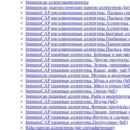
Immunocap аллергокомпоненты
Immunocap диагностические панели аллергенов (ig
ImmunoCAP ингаляционные аллергены. Пыльца сор
ImmunoCAP ингаляционные аллергены. Пыльца трав
ImmunoCAP ингаляционные аллергены.Аллергены ж
ImmunoCAP ингаляционные аллергены.Аллергены н
ImmunoCAP ингаляционные аллергены.Бытовые алл
ImmunoCAP ингаляционные аллергены.Грибковые и 
ImmunoCAP ингаляционные аллергены.Паразитарны
ImmunoCAP ингаляционные аллергены.Пыльца дере
ImmunoCAP пищевые аллергены. Бобовые и маслян
ImmunoCAP пищевые аллергены. Другие продукты 
ImmunoCAP пищевые аллергены. Зелень, приправы 
ImmunoCAP пищевые аллергены. Какао, кофе, чай (
Immunocap пищевые аллергены. Молоко и молочные
ImmunoCAP пищевые аллергены. Мука и крупы (Ig
ImmunoCAP пищевые аллергены. Мясо и птица (IgE
ImmunoCAP пищевые аллергены. Орехи (IgE)
Immunocap пищевые аллергены. Рыба и морепродукт
ImmunoCAP пищевые аллергены. Ягоды (IgE)
Immunocap пищевые аллергены. Яичные продукты (
ImmunoCAP пищевые аллергены.Овощи, бахчевые ку
ImmunoCAP пищевые аллергены.Фрукты и сладкие б
ImmunoCAP пищевые аллергены.Цитрусовые (IgE)
Rida панели аллергенов (ige специфические)