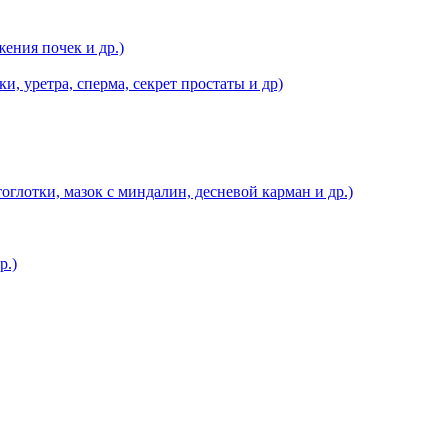
ения почек и др.)
, уретра, сперма, секрет простаты и др)
оглотки, мазок с миндалин, десневой карман и др.)
р.)