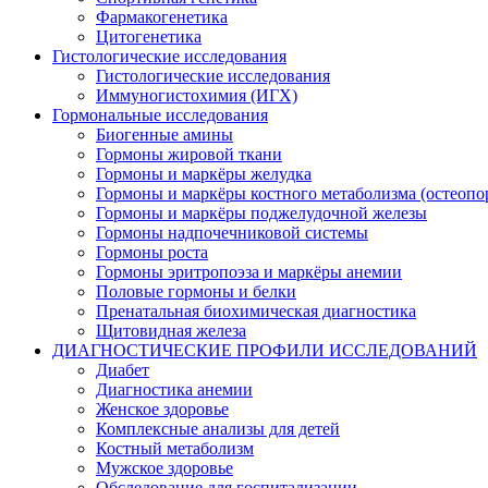
Фармакогенетика
Цитогенетика
Гистологические исследования
Гистологические исследования
Иммуногистохимия (ИГХ)
Гормональные исследования
Биогенные амины
Гормоны жировой ткани
Гормоны и маркёры желудка
Гормоны и маркёры костного метаболизма (остеопо
Гормоны и маркёры поджелудочной железы
Гормоны надпочечниковой системы
Гормоны роста
Гормоны эритропоэза и маркёры анемии
Половые гормоны и белки
Пренатальная биохимическая диагностика
Щитовидная железа
ДИАГНОСТИЧЕСКИЕ ПРОФИЛИ ИССЛЕДОВАНИЙ
Диабет
Диагностика анемии
Женское здоровье
Комплексные анализы для детей
Костный метаболизм
Мужское здоровье
Обследование для госпитализации