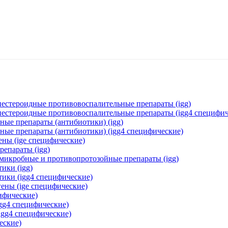
нестероидные противовоспалительные препараты (igg)
 нестероидные противовоспалительные препараты (igg4 специфич
ные препараты (антибиотики) (igg)
ные препараты (антибиотики) (igg4 специфические)
ены (ige специфические)
репараты (igg)
омикробные и противопротозойные препараты (igg)
ики (igg)
тики (igg4 специфические)
ены (ige специфические)
цифические)
igg4 специфические)
igg4 специфические)
еские)