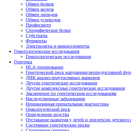
Обмен белков
Обмен железа
Обмен липидов
Обмен углеводов
Профосмотр
Специфические белки
Субстраты
Ферменты
Электролиты и микроэлементы
Гематологические исследования
Гематологические исследования
Генетика
HLA-типирование
Генетический риск нарушения репродуктивной фу
ДНК анализ неаутосомных маркеров
Другие генетические исследования
Другие комплексные генетические исследования
Заключение по генетическим исследованиям
Наследственные заболевания
Неинвазивная пренатальная диагностика
Онкологический риск
Определение родства
Отставание развития у детей и эпилепсии детского 
Системные генетические риски
Спортивная генетика