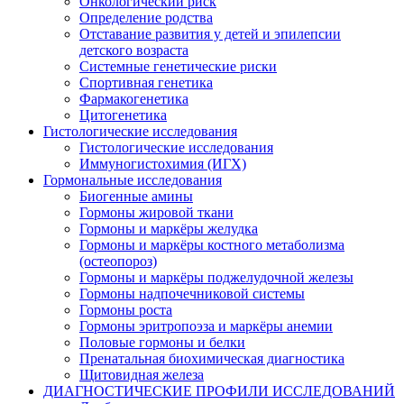
Онкологический риск
Определение родства
Отставание развития у детей и эпилепсии
детского возраста
Системные генетические риски
Спортивная генетика
Фармакогенетика
Цитогенетика
Гистологические исследования
Гистологические исследования
Иммуногистохимия (ИГХ)
Гормональные исследования
Биогенные амины
Гормоны жировой ткани
Гормоны и маркёры желудка
Гормоны и маркёры костного метаболизма
(остеопороз)
Гормоны и маркёры поджелудочной железы
Гормоны надпочечниковой системы
Гормоны роста
Гормоны эритропоэза и маркёры анемии
Половые гормоны и белки
Пренатальная биохимическая диагностика
Щитовидная железа
ДИАГНОСТИЧЕСКИЕ ПРОФИЛИ ИССЛЕДОВАНИЙ