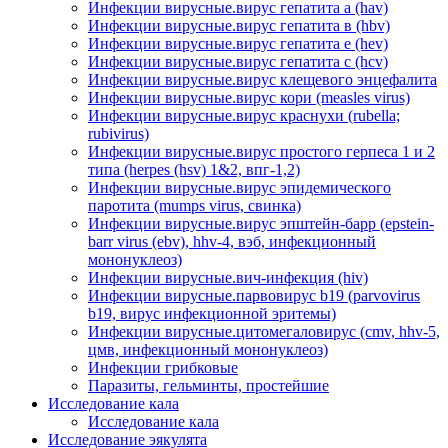
Инфекции вирусные.вирус гепатита а (hav)
Инфекции вирусные.вирус гепатита в (hbv)
Инфекции вирусные.вирус гепатита е (hev)
Инфекции вирусные.вирус гепатита с (hcv)
Инфекции вирусные.вирус клещевого энцефалита
Инфекции вирусные.вирус кори (measles virus)
Инфекции вирусные.вирус краснухи (rubella;
rubivirus)
Инфекции вирусные.вирус простого герпеса 1 и 2
типа (herpes (hsv) 1&2, впг-1,2)
Инфекции вирусные.вирус эпидемического
паротита (mumps virus, свинка)
Инфекции вирусные.вирус эпштейн-барр (epstein-
barr virus (ebv), hhv-4, вэб, инфекционный
мононуклеоз)
Инфекции вирусные.вич-инфекция (hiv)
Инфекции вирусные.парвовирус b19 (parvovirus
b19, вирус инфекционной эритемы)
Инфекции вирусные.цитомегаловирус (cmv, hhv-5,
цмв, инфекционный мононуклеоз)
Инфекции грибковые
Паразиты, гельминты, простейшие
Исследование кала
Исследование кала
Исследование эякулята