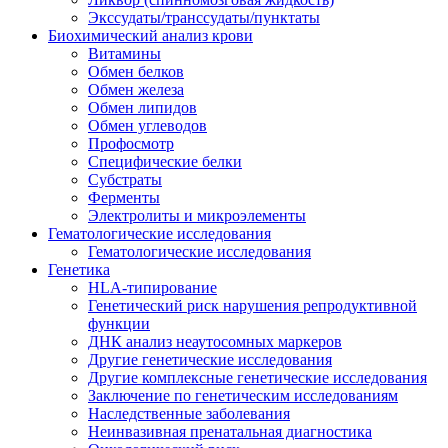
Экссудаты/транссудаты/пунктаты
Биохимический анализ крови
Витамины
Обмен белков
Обмен железа
Обмен липидов
Обмен углеводов
Профосмотр
Специфические белки
Субстраты
Ферменты
Электролиты и микроэлементы
Гематологические исследования
Гематологические исследования
Генетика
HLA-типирование
Генетический риск нарушения репродуктивной
функции
ДНК анализ неаутосомных маркеров
Другие генетические исследования
Другие комплексные генетические исследования
Заключение по генетическим исследованиям
Наследственные заболевания
Неинвазивная пренатальная диагностика