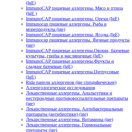
(IgE)
ImmunoCAP пищевые аллергены. Мясо и птица
(IgE )
ImmunoCAP пищевые аллергены. Орехи (IgE)
Immunocap пищевые аллергены. Рыба и
морепродукты (ige)
ImmunoCAP пищевые аллергены. Ягоды (IgE)
Immunocap пищевые аллергены. Яичные продукты
(ige)
ImmunoCAP пищевые аллергены.Овощи, бахчевые
культуры, грибы и масляничные (IgE)
ImmunoCAP пищевые аллергены.Фрукты и
сладкие бахчевые (IgE)
ImmunoCAP пищевые аллергены.Цитрусовые
(IgE)
Rida панели аллергенов (ige специфические)
Аллергологические исследования
Лекарственные аллергены. Анальгетики и
нестероидные противовоспалительные препараты
(ige)
Лекарственные аллергены. Антибактериальные
препараты (антибиотики) (ige)
Лекарственные аллергены. Витамины (ige)
Лекарственные аллергены. Гормональные
препараты (ige)