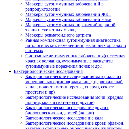
Маркеры аутоиммунных заболеваний в
репродуктологии
Маркеры аутоиммунных заболеваний ЖКТ
Маркеры аутоиммунных заболеваний кожи
Маркеры аутоиммунных поражений нервной
ткани и скелетных мышц
Маркеры ревматоидного артрита
Ранняя комплексная аутоиммунная диагностика
патологических изменений в различных органах и
системах
Системные аутоиммунные заболевания(системная
красная волчанка, аутоиммунные васкулиты,
аутоиммунные поражения почек и др.)
Бактериологические исследования
Бактериологические исследования материала из
мочеполовых органов(влагалище, цервикальный
канал, полость матки, уретра, сперма, секрет
простаты и др)
Бактериологические исследования мочи (средняя
порция, моча из катетера и другое)
Бактериологическое исследование других
биологических жидкостей (желчи)
Бактериологическое исследование кала
Бактериологическое исследование крови (флакон,
катетер)и стерильных биологических жидкостей