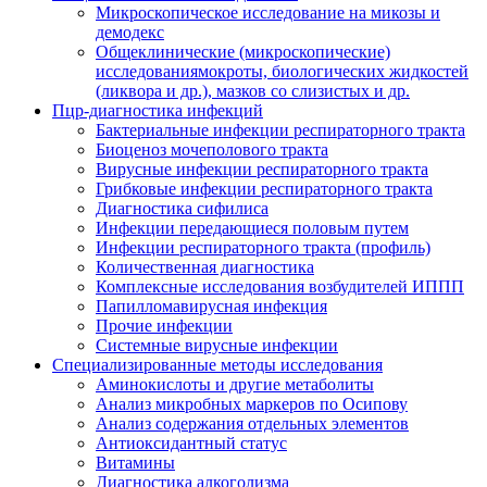
Микроскопическое исследование на микозы и
демодекс
Общеклинические (микроскопические)
исследованиямокроты, биологических жидкостей
(ликвора и др.), мазков со слизистых и др.
Пцр-диагностика инфекций
Бактериальные инфекции респираторного тракта
Биоценоз мочеполового тракта
Вирусные инфекции респираторного тракта
Грибковые инфекции респираторного тракта
Диагностика сифилиса
Инфекции передающиеся половым путем
Инфекции респираторного тракта (профиль)
Количественная диагностика
Комплексные исследования возбудителей ИППП
Папилломавирусная инфекция
Прочие инфекции
Системные вирусные инфекции
Специализированные методы исследования
Аминокислоты и другие метаболиты
Анализ микробных маркеров по Осипову
Анализ содержания отдельных элементов
Антиоксидантный статус
Витамины
Диагностика алкоголизма