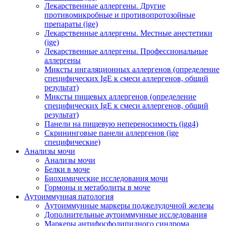
Лекарственные аллергены. Другие
противомикробные и противопротозойные
препараты (ige)
Лекарственные аллергены. Местные анестетики
(ige)
Лекарственные аллергены. Профессиональные
аллергены
Миксты ингаляционных аллергенов (определение
специфических IgE к смеси аллергенов, общий
результат)
Миксты пищевых аллергенов (определение
специфических IgE к смеси аллергенов, общий
результат)
Панели на пищевую непереносимость (igg4)
Скрининговые панели аллергенов (ige
специфические)
Анализы мочи
Анализы мочи
Белки в моче
Биохимические исследования мочи
Гормоны и метаболиты в моче
Аутоиммунная патология
Аутоиммунные маркеры поджелудочной железы
Дополнительные аутоиммунные исследования
Маркеры антифосфолипидного синдрома