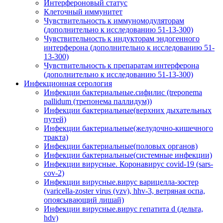
Интерфероновый статус
Клеточный иммунитет
Чувствительность к иммуномодуляторам
(дополнительно к исследованию 51-13-300)
Чувствительность к индукторам эндогенного
интерферона (дополнительно к исследованию 51-
13-300)
Чувствительность к препаратам интерферона
(дополнительно к исследованию 51-13-300)
Инфекционная серология
Инфекции бактериальные.сифилис (treponema
pallidum (трепонема паллидум))
Инфекции бактериальные(верхних дыхательных
путей)
Инфекции бактериальные(желудочно-кишечного
тракта)
Инфекции бактериальные(половых органов)
Инфекции бактериальные(системные инфекции)
Инфекции вирусные. Коронавирус covid-19 (sars-
cov-2)
Инфекции вирусные.вирус варицелла-зостер
(varicella-zoster virus (vzv), hhv-3, ветряная оспа,
опоясывающий лишай)
Инфекции вирусные.вирус гепатита d (дельта,
hdv)