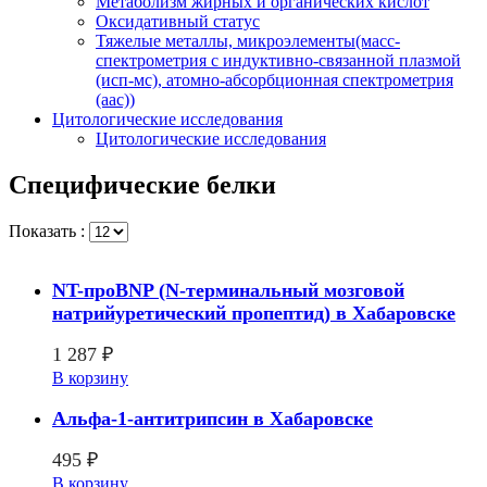
Метаболизм жирных и органических кислот
Оксидативный статус
Тяжелые металлы, микроэлементы(масс-
спектрометрия с индуктивно-связанной плазмой
(исп-мс), атомно-абсорбционная спектрометрия
(аас))
Цитологические исследования
Цитологические исследования
Специфические белки
Показать :
NT-проBNP (N-терминальный мозговой
натрийуретический пропептид) в Хабаровске
1 287
₽
В корзину
Альфа-1-антитрипсин в Хабаровске
495
₽
В корзину