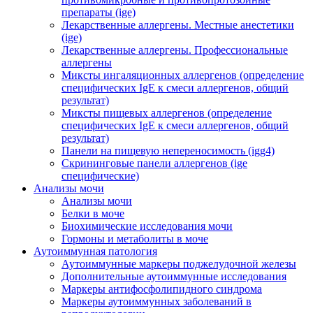
препараты (ige)
Лекарственные аллергены. Местные анестетики
(ige)
Лекарственные аллергены. Профессиональные
аллергены
Миксты ингаляционных аллергенов (определение
специфических IgE к смеси аллергенов, общий
результат)
Миксты пищевых аллергенов (определение
специфических IgE к смеси аллергенов, общий
результат)
Панели на пищевую непереносимость (igg4)
Скрининговые панели аллергенов (ige
специфические)
Анализы мочи
Анализы мочи
Белки в моче
Биохимические исследования мочи
Гормоны и метаболиты в моче
Аутоиммунная патология
Аутоиммунные маркеры поджелудочной железы
Дополнительные аутоиммунные исследования
Маркеры антифосфолипидного синдрома
Маркеры аутоиммунных заболеваний в