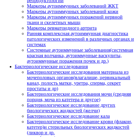
репродуктологии
Маркеры аутоиммунных заболеваний ЖКТ
Маркеры аутоиммунных заболеваний кожи
Маркеры аутоиммунных поражений нервной
ткани и скелетных мышц
Маркеры ревматоидного артрита
Ранняя комплексная аутоиммунная диагностика
патологических изменений в различных органах и
системах
Системные аутоиммунные заболевания(системная
красная волчанка, аутоиммунные васкулиты,
аутоиммунные поражения почек и др.)
Бактериологические исследования
Бактериологические исследования материала из
мочеполовых органов(влагалище, цервикальный
канал, полость матки, уретра, сперма, секрет
простаты и др)
Бактериологические исследования мочи (средняя
порция, моча из катетера и другое)
Бактериологическое исследование других
биологических жидкостей (желчи)
Бактериологическое исследование кала
Бактериологическое исследование крови (флакон,
катетер)и стерильных биологических жидкостей
(ликвор и др.