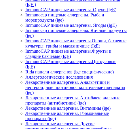
(IgE )
ImmunoCAP пищевые аллергены. Орехи (IgE)
Immunocap пищевые аллергены. Рыба и
морепродукты (ige)
ImmunoCAP пищевые аллергены. Ягоды (IgE)
Immunocap пищевые аллергены. Яичные продукты
(ige)
ImmunoCAP пищевые аллергены.Овощи, бахчевые
культуры, грибы и масляничные (IgE)
ImmunoCAP пищевые аллергены.Фрукты и
сладкие бахчевые (IgE)
ImmunoCAP пищевые аллергены.Цитрусовые
(IgE)
Rida панели аллергенов (ige специфические)
Аллергологические исследования
Лекарственные аллергены. Анальгетики и
нестероидные противовоспалительные препараты
(ige)
Лекарственные аллергены. Антибактериальные
препараты (антибиотики) (ige)
Лекарственные аллергены. Витамины (ige)
Лекарственные аллергены. Гормональные
препараты (ige)
Лекарственные аллергены. Другие
противомикробные и противопротозойные