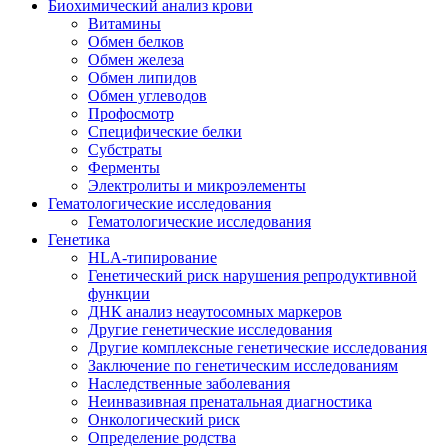
Биохимический анализ крови
Витамины
Обмен белков
Обмен железа
Обмен липидов
Обмен углеводов
Профосмотр
Специфические белки
Субстраты
Ферменты
Электролиты и микроэлементы
Гематологические исследования
Гематологические исследования
Генетика
HLA-типирование
Генетический риск нарушения репродуктивной
функции
ДНК анализ неаутосомных маркеров
Другие генетические исследования
Другие комплексные генетические исследования
Заключение по генетическим исследованиям
Наследственные заболевания
Неинвазивная пренатальная диагностика
Онкологический риск
Определение родства