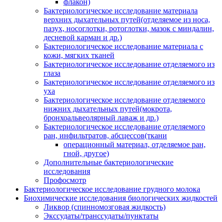
флакон)
Бактериологическое исследование материала
верхних дыхательных путей(отделяемое из носа,
пазух, носоглотки, ротоглотки, мазок с миндалин,
десневой карман и др.)
Бактериологическое исследование материала с
кожи, мягких тканей
Бактериологическое исследование отделяемого из
глаза
Бактериологическое исследование отделяемого из
уха
Бактериологическое исследование отделяемого
нижних дыхательных путей(мокрота,
бронхоальвеолярный лаваж и др.)
Бактериологическое исследование отделяемого
ран, инфильтратов, абсцессов(ткани
операционный материал, отделяемое ран,
гной, другое)
Дополнительные бактериологические
исследования
Профосмотр
Бактериологическое исследование грудного молока
Биохимические исследования биологических жидкостей
Ликвор (спинномозговая жидкость)
Экссудаты/транссудаты/пунктаты