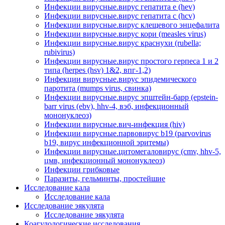
Инфекции вирусные.вирус гепатита е (hev)
Инфекции вирусные.вирус гепатита с (hcv)
Инфекции вирусные.вирус клещевого энцефалита
Инфекции вирусные.вирус кори (measles virus)
Инфекции вирусные.вирус краснухи (rubella;
rubivirus)
Инфекции вирусные.вирус простого герпеса 1 и 2
типа (herpes (hsv) 1&2, впг-1,2)
Инфекции вирусные.вирус эпидемического
паротита (mumps virus, свинка)
Инфекции вирусные.вирус эпштейн-барр (epstein-
barr virus (ebv), hhv-4, вэб, инфекционный
мононуклеоз)
Инфекции вирусные.вич-инфекция (hiv)
Инфекции вирусные.парвовирус b19 (parvovirus
b19, вирус инфекционной эритемы)
Инфекции вирусные.цитомегаловирус (cmv, hhv-5,
цмв, инфекционный мононуклеоз)
Инфекции грибковые
Паразиты, гельминты, простейшие
Исследование кала
Исследование кала
Исследование эякулята
Исследование эякулята
Коагулологические исследования