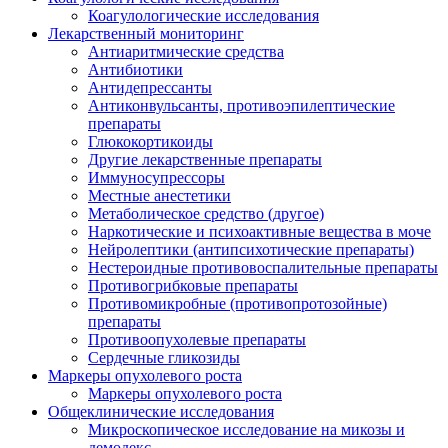
Коагулологические исследования
Лекарственный мониторинг
Антиаритмические средства
Антибиотики
Антидепрессанты
Антиконвульсанты, противоэпилептические
препараты
Глюкокортикоиды
Другие лекарственные препараты
Иммуносупрессоры
Местные анестетики
Метаболическое средство (другое)
Наркотические и психоактивные вещества в моче
Нейролептики (антипсихотические препараты)
Нестероидные противовоспалительные препараты
Противогрибковые препараты
Противомикробные (противопротозойные)
препараты
Противоопухолевые препараты
Сердечные гликозиды
Маркеры опухолевого роста
Маркеры опухолевого роста
Общеклинические исследования
Микроскопическое исследование на микозы и
демодекс