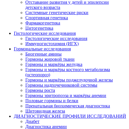
Отставание развития у детей и эпилепсии
детского возраста
Системные генетические риски
Спортивная генетика
Фармакогенетика
Цитогенетика
Гистологические исследования
Гистологические исследования
Иммуногистохимия (ИГХ)
Гормональные исследования
Биогенные амины
Гормоны жировой ткани
Гормоны и маркёры желудка
Гормоны и маркёры костного метаболизма
(остеопороз)
Гормоны и маркёры поджелудочной железы
Гормоны надпочечниковой системы
Гормоны роста
Гормоны эритропоэза и маркёры анемии
Половые гормоны и белки
Пренатальная биохимическая диагностика
Щитовидная железа
ДИАГНОСТИЧЕСКИЕ ПРОФИЛИ ИССЛЕДОВАНИЙ
Диабет
Диагностика анемии