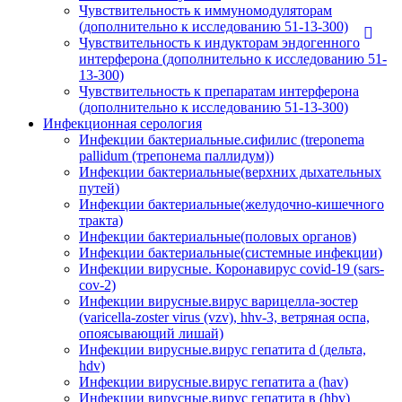
Чувствительность к иммуномодуляторам
(дополнительно к исследованию 51-13-300)
Чувствительность к индукторам эндогенного
интерферона (дополнительно к исследованию 51-
13-300)
Чувствительность к препаратам интерферона
(дополнительно к исследованию 51-13-300)
Инфекционная серология
Инфекции бактериальные.сифилис (treponema
pallidum (трепонема паллидум))
Инфекции бактериальные(верхних дыхательных
путей)
Инфекции бактериальные(желудочно-кишечного
тракта)
Инфекции бактериальные(половых органов)
Инфекции бактериальные(системные инфекции)
Инфекции вирусные. Коронавирус covid-19 (sars-
cov-2)
Инфекции вирусные.вирус варицелла-зостер
(varicella-zoster virus (vzv), hhv-3, ветряная оспа,
опоясывающий лишай)
Инфекции вирусные.вирус гепатита d (дельта,
hdv)
Инфекции вирусные.вирус гепатита а (hav)
Инфекции вирусные.вирус гепатита в (hbv)