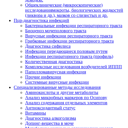
Общеклинические (микроскопические)
исследованиямокроты, биологических жидкостей
(ликвора и др.), мазков со слизистых и др.
Пцр-диагностика инфекций
Бактериальные инфекции респираторного тракта
Биоценоз мочеполового тракта
Вирусные инфекции респираторного тракта
Грибковые инфекции респираторного тракта
Диагностика сифилиса
Инфекции передающиеся половым путем
Инфекции респираторного тракта (профиль)
Количественная диагностика
Комплексные исследования возбудителей ИППП
Папилломавирусная инфекция
Прочие инфекции
Системные вирусные инфекции
Специализированные методы исследования
Аминокислоты и другие метаболиты
Анализ микробных маркеров по Осипову
Анализ содержания отдельных элементов
Антиоксидантный статус
Витамины
Диагностика алкоголизма
Допинг-вещества в моче