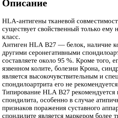
Описание
HLA-антигены тканевой совместимости
существует свойственный только ему 
класс.
Антиген HLA B27 — белок, наличие к
другими серонегативными спондилоарт
составляете около 95 %. Кроме того, 
язвенном колите, болезни Крона, син
является высокочувствительным и спе
спондилоартрита его не рекомендуется
Типирование HLA B27 рекомендуется 
спондилита, особенно в случае атипич
признаков поражения суставного аппа
спондилите является маркером более 