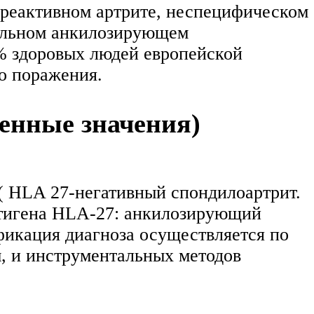
 реактивном артрите, неспецифическом
нильном анкилозирующем
% здоровых людей европейской
о поражения.
енные значения)
( HLA 27-негативный спондилоартрит.
нтигена HLA-27: анкилозирующий
фикация диагноза осуществляется по
, и инструментальных методов