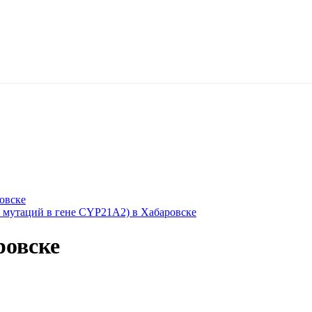
овске
1 мутаций в гене CYP21A2) в Хабаровске
ровске