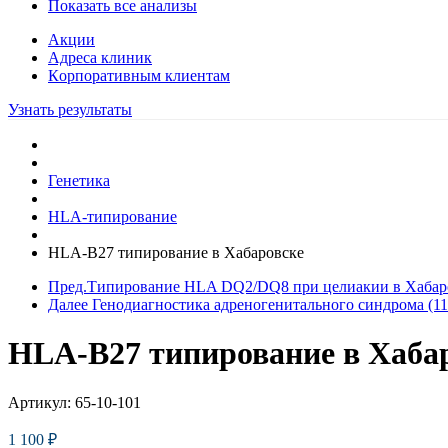
Показать все анализы
Акции
Адреса клиник
Кoрпоративным клиентам
Узнать результаты
Генетика
HLA-типирование
HLA-B27 типирование в Хабаровске
Пред.
Типирование HLA DQ2/DQ8 при целиакии в Хабар
Далее
Генодиагностика адреногенитального синдрома (1
HLA-B27 типирование в Хаба
Артикул:
65-10-101
1 100
₽