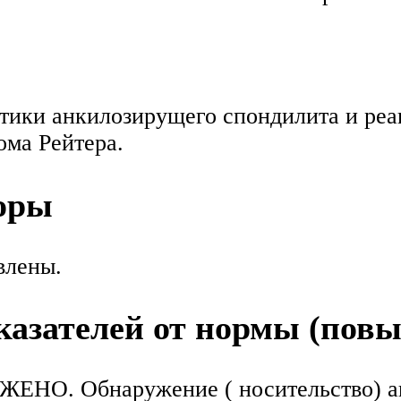
тики анкилозирущего спондилита и реа
ма Рейтера.
оры
влены.
азателей от нормы (пов
ЖЕНО. Обнаружение ( носительство) а