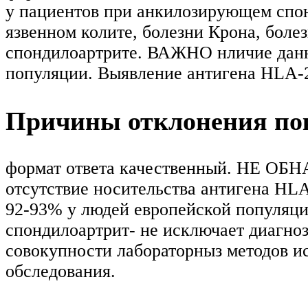
у пациентов при анкилозирующем спон
язвенном колите, болезни Крона, бол
спондилоартрите. ВАЖНО нличие данно
популяции. Выявление антигена HLA-2
Причины отклонения пок
формат ответа качественный. НЕ О
отсутствие носительства антигена HL
92-93% у людей европейской популяц
спондилоартрит- не исключает диагно
совокупности лабораторныз методов и
обследования.