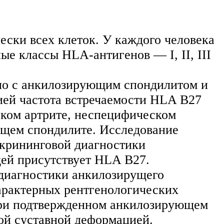
ски всех клеток. У каждого человека
е классы HLA-антигенов — I, II, III
но с анкилозирующим спондилитом и
ией частота встречаемости HLA B27
ском артрите, неспецифическом
ющем спондилите. Исследование
скрининговой диагностики
дей присутствует HLA B27.
диагностики анкилозирущего
характерных рентгенологических
 при подтвержденном анкилозирующем
ой суставной деформацией.