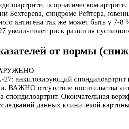
дилоартрите, псориатическом артрите,
езни Бехтерева, синдроме Рейтера, юве
го антигена так же может быть у 7-8 
7 увеличивает риск развития суставног
азателей от нормы (сниж
БНАРУЖЕНО
A-27: анкилозирующий спондилоартрит 
ии. ВАЖНО отсутствие носительства а
за спондилоартрит. Окончательная вери
сследваний данных клиничекой картины