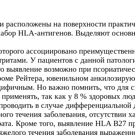
 расположены на поверхности практиче
набор HLA-антигенов. Выделяют основны
оторого ассоциировано преимуществен
ритами. У пациентов с данной патолог
его выявление возможно при псориатиче
дроме Рейтера, ювенильном анкилозиру
цифичным. Но важно помнить, что для 
 применять, так как у 8 % здоровых лю
проводить в случае дифференциальной 
ного течения заболевания, отсутствии 
рата. Кроме того, выявление HLA B27
тяжелого течения заболевания выраженн