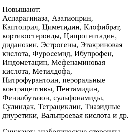
Повышают:
Аспарагиназа, Азатиоприн,
Каптоприл, Циметидин, Клофибрат,
кортикостероиды, Ципрогептадин,
диданозин, Эстрогены, Этакриновая
кислота, Фуросемид, Ибупрофен,
Индометацин, Мефенаминовая
кислота, Метилдофа,
Нитрофурантоин, пероральные
контрацептивы, Пентамидин,
Фенилбутазон, сульфонамиды,
Сулиндак, Тетрациклин, Тиазидные
диуретики, Вальпроевая кислота и др.
Снижают: анаболические стероиды.