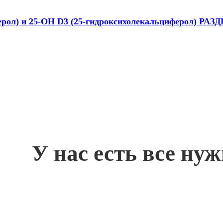
ерол) и 25-OH D3 (25-гидроксихолекальциферол) РАЗ
У нас есть все ну