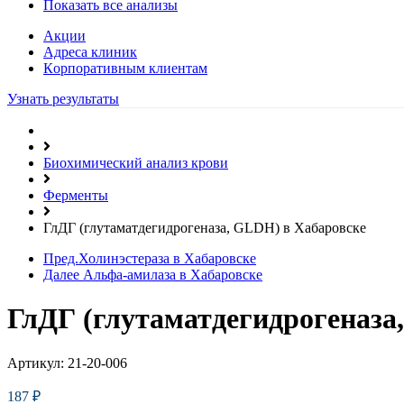
Показать все анализы
Акции
Адреса клиник
Кoрпоративным клиентам
Узнать результаты
Биохимический анализ крови
Ферменты
ГлДГ (глутаматдегидрогеназа, GLDH) в Хабаровске
Пред.
Холинэстераза в Хабаровске
Далее
Альфа-амилаза в Хабаровске
ГлДГ (глутаматдегидрогеназа
Артикул:
21-20-006
187
₽