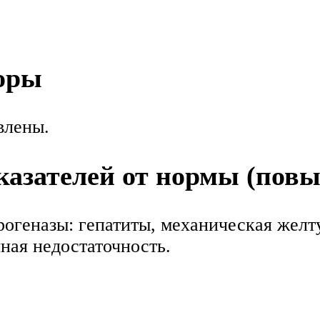
оры
влены.
азателей от нормы (пов
геназы: гепатиты, механическая желту
ная недостаточность.