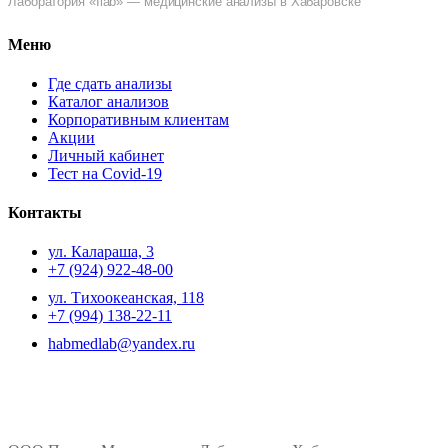
Лаборатория «Ilab» — медицинские анализы в Хабаровске
Меню
Где сдать анализы
Каталог анализов
Корпоративным клиентам
Акции
Личный кабинет
Тест на Covid-19
Контакты
ул. ​Калараша, 3
+7 (924) 922-48-00
ул. ​Тихоокеанская, 118
+7 (994) 138-22-11
habmedlab@yandex.ru