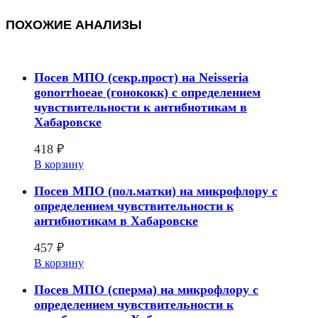
ПОХОЖИЕ АНАЛИЗЫ
Посев МПО (секр.прост) на Neisseria
gonorrhoeae (гонококк) с определением
чувcтвительности к антибиотикам в
Хабаровске
418
₽
В корзину
Посев МПО (пол.матки) на микрофлору с
определением чувcтвительности к
антибиотикам в Хабаровске
457
₽
В корзину
Посев МПО (сперма) на микрофлору с
определением чувcтвительности к