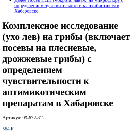
Далее
Посев НДП (мокрота, лаваж) на микрофлору с
определением чувcтвительности к антибиотикам в
Хабаровске
Комплексное исследование
(ухо лев) на грибы (включает
посевы на плесневые,
дрожжевые грибы) с
определением
чувcтвительности к
антимикотическим
препаратам в Хабаровске
Артикул:
99-632-812
564
₽