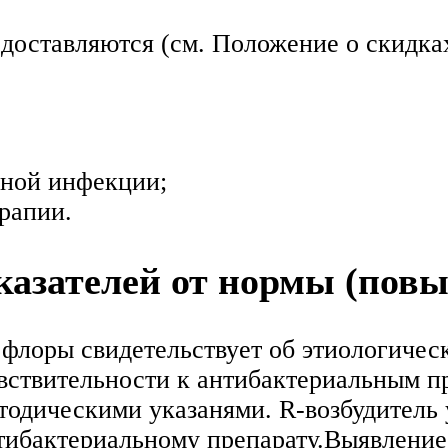
едоставляются (см. Положение о скидка
ной инфекции;
рапии.
азателей от нормы (пов
флоры свидетельствует об этиологичес
вствительности к антибактериальным п
одическими указанями. R-возбудитель 
нтибактериальному препарату.Выявление