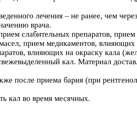
веденного лечения – не ранее, чем чере
начению врача.
ь прием слабительных препаратов, прие
, масел, прием медикаментов, влияющих
паратов, влияющих на окраску кала (же
 свежевыделенный кал. Материал достав
акже после приема бария (при рентгено
ть кал во время месячных.