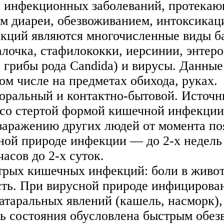
 инфекционных заболеваний, протека
ем диареи, обезвоживанием, интоксикац
кций являются многочисленные виды ба
лочка, стафилококки, иерсинии, энтеро
, грибы рода Candida) и вирусы. Данны
ом числе на предметах обихода, руках.
оральный и контактно-бытовой. Источн
со стертой формой кишечной инфекции,
аражению других людей от момента по
сной природе инфекции — до 2-х недель
асов до 2-х суток.
рых кишечных инфекций: боли в живот
сть. При вирусной природе инфицирован
таральных явлений (кашель, насморк), 
ть состояния обусловлена быстрым обез