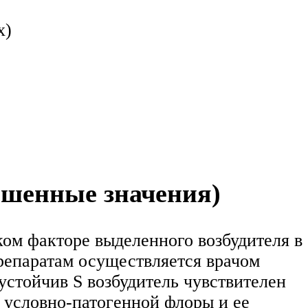
х)
ышенные значения)
ком факторе выделенного возбудителя в
репаратам осуществляется врачом
устойчив S возбудитель чувствителен
 условно-патогенной флоры и ее