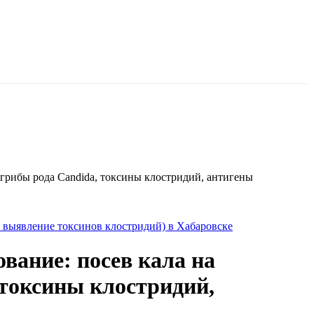
 грибы рода Candida, токсины клостридий, антигены
 и выявление токсинов клостридий) в Хабаровске
вание: посев кала на
 токсины клостридий,