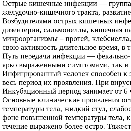
Острые кишечные инфекции — группа
желудочно-кишечного тракта, развити
Возбудителями острых кишечных инфе
дизентерии, сальмонеллы, кишечная па
микроорганизмы – протей, клебсиелла
свою активность длительное время, в т
Путь передачи инфекции — фекально-
ярко выраженными симптомами, так и 
Инфицированный человек способен к з
весь период их проявления. При виру
Инкубационный период занимает от 6 ч
Основные клинические проявления ост
температуры тела, жидкий стул, слабо
фоне повышенной температуры тела, ка
течение выражено более остро. Тяжес