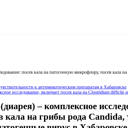
едование: посев кала на патогенную микрофлору, посев кала на
 чувствительности к антимикотическим препаратам в Хабаровске
ное исследование, включает посев кала на Clostridium difficile
диарея) – комплексное исследо
 кала на грибы рода Candida,
атогенные вирус в Хабаровске