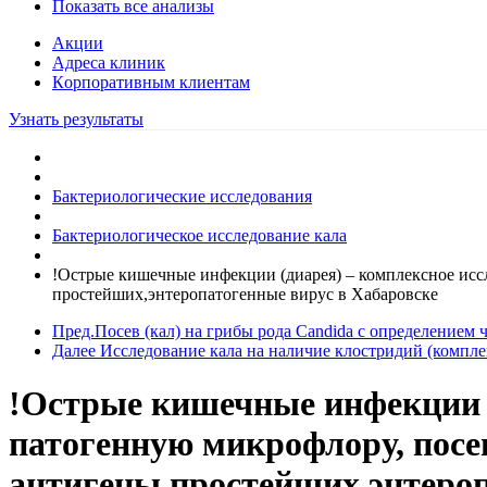
Показать все анализы
Акции
Адреса клиник
Кoрпоративным клиентам
Узнать результаты
Бактериологические исследования
Бактериологическое исследование кала
!Острые кишечные инфекции (диарея) – комплексное иссл
простейших,энтеропатогенные вирус в Хабаровске
Пред.
Посев (кал) на грибы рода Candida с определением
Далее
Исследование кала на наличие клостридий (комплекс
!Острые кишечные инфекции (
патогенную микрофлору, посев
антигены простейших,энтероп