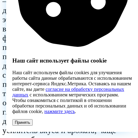
– в конфетах, тортах, пирожных,
джемах, желе, мороженом. Помимо
этого, краситель добавляют во
всевозможные консервы – овощи,
фрукты, горчицу. В кисломолочных
продуктах тартразин Е102
присутствует в различных йогуртах и
Наш сайт использует файлы cookie
десертах. Добавляют краситель и в
Наш сайт используем файлы cookies для улучшения
супы и в пюре быстрого
работы сайта данные обрабатываются с использованием
приготовления. Также используют
интернет-сервиса Яндекс.Метрика. Оставаясь на нашем
сайте, вы даете
согласие на обработку персональных
тартразин в фармакологической
данных
с использованием метрических программ.
Чтобы ознакомиться с политикой в отношении
отрасли;
обработки персональных данных и об использовании
глутамат – аллерген F225 (пищевая
файлов cookie,
нажмите здесь
.
добавка Е621), используют как
Принять
усилитель вкуса и аромата, чаще