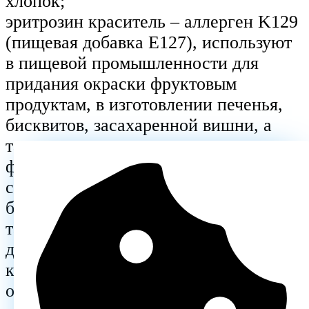
хлопок;
эритрозин краситель – аллерген K129
(пищевая добавка Е127), используют
в пищевой промышленности для
придания окраски фруктовым
продуктам, в изготовлении печенья,
бисквитов, засахаренной вишни, а
также для окрашивания
фармацевтических и косметических
средств (декоративная косметика) и
бытовой косметики (зубные пасты);
тартразин – аллерген C112 (пищевая
добавка Е102), используют как
краситель в напитках жёлтых
оттенков и в кондитерской продукции