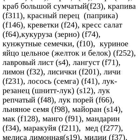
краб большой сумчатый(f23), крапива
(f311), красный перец (паприка)
(f146), креветки (f24), кресс салат
(f64),кукуруза (зерно) (f74),
кунжутные семечки, (f10), куриное
яйцо цельное (желток и белок) (f252),
лавровый лист (s4), лангуст (f71),
лимон (f32), лисички (f201), личи
(f231), лосось (семга) (f41), лук-
резанец (шнитт-лук) (s12), лук
репчатый (f48), лук порей (f66),
льняное семя (f98), майоран (s14),
мак (f128), манго (f91), мандарин
(f34), маракуйя (f211), мед (f277),
мелиcа лимонная(s19), мидии (f37),