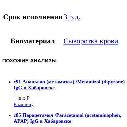
Срок исполнения
3 р.д.
Биоматериал
Сыворотка крови
ПОХОЖИЕ АНАЛИЗЫ
c91 Анальгин (метамизол) /Metamizol (dipyrone)
IgG в Хабаровске
1 080
₽
В корзину
c85 Парацетамол /Paracetamol (acetaminophen,
APAP) IgG в Хабаровске