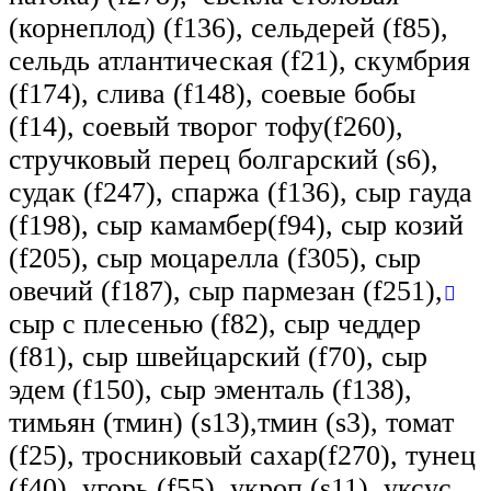
(корнеплод) (f136), сельдерей (f85),
сельдь атлантическая (f21), скумбрия
(f174), слива (f148), соевые бобы
(f14), соевый творог тофу(f260),
стручковый перец болгарский (s6),
судак (f247), спаржа (f136), сыр гауда
(f198), сыр камамбер(f94), сыр козий
(f205), сыр моцарелла (f305), сыр
овечий (f187), сыр пармезан (f251),
сыр с плесенью (f82), сыр чеддер
(f81), сыр швейцарский (f70), сыр
эдем (f150), сыр эменталь (f138),
тимьян (тмин) (s13),тмин (s3), томат
(f25), тросниковый сахар(f270), тунец
(f40), угорь (f55), укроп (s11), уксус