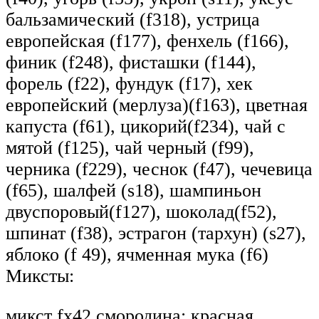
бальзамический (f318), устрица
европейская (f177), фенхель (f166),
финик (f248), фисташки (f144),
форель (f22), фундук (f17), хек
европейский (мерлуза)(f163), цветная
капуста (f61), цикорий(f234), чай с
мятой (f125), чай черный (f99),
черника (f229), чеснок (f47), чечевица
(f65), шалфей (s18), шампиньон
двуспоровый(f127), шоколад(f52),
шпинат (f38), эстрагон (тархун) (s27),
яблоко (f 49), ячменная мука (f6)
Миксты:
микст fx42 смородина: красная,