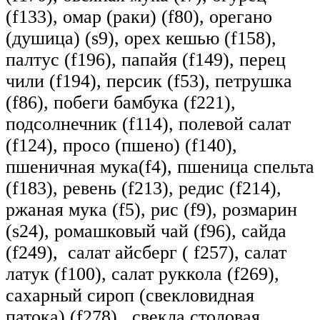
(f133), омар (раки) (f80), орегано
(душица) (s9), орех кешью (f158),
палтус (f196), папайя (f149), перец
чили (f194), персик (f53), петрушка
(f86), побеги бамбука (f221),
подсолнечник (f114), полевой салат
(f124), просо (пшено) (f140),
пшеничная мука(f4), пшеница спельта
(f183), ревень (f213), редис (f214),
ржаная мука (f5), рис (f9), розмарин
(s24), ромашковый чай (f96), сайда
(f249), салат айсберг ( f257), салат
латук (f100), салат руккола (f269),
сахарный сироп (свекловидная
патока) (f278), свекла столовая