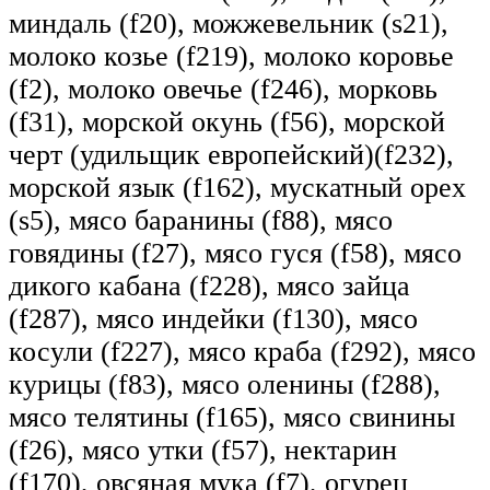
миндаль (f20), можжевельник (s21),
молоко козье (f219), молоко коровье
(f2), молоко овечье (f246), морковь
(f31), морской окунь (f56), морской
черт (удильщик европейский)(f232),
морской язык (f162), мускатный орех
(s5), мясо баранины (f88), мясо
говядины (f27), мясо гуся (f58), мясо
дикого кабана (f228), мясо зайца
(f287), мясо индейки (f130), мясо
косули (f227), мясо краба (f292), мясо
курицы (f83), мясо оленины (f288),
мясо телятины (f165), мясо свинины
(f26), мясо утки (f57), нектарин
(f170), овсяная мука (f7), огурец