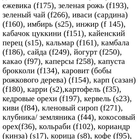
ежевика (f175), зеленая рожь (f193),
зеленый чай (f266), иваси (сардина)
(f160), имбирь (s25), инжир (f 145),
кабачок цуккини (f151), кайенский
перец (s15), кальмар (f161), камбала
(f186), сайда (f249), йогурт (f250),
какао (f97), каперсы f258), капуста
брокколи (f134), каровит (бобы
рожкового дерева) (f154), карп (сазан)
(f180), карри (s2),картофель (f35),
кедровые орехи (f197), кервель (s23),
киви (f84), кленовый сироп (f271),
клубника/ земляника (f44), кокосовый
орех(f36), кольраби (f102), кориандр
(кинза) (s17), корица (s8), кофе (f95),