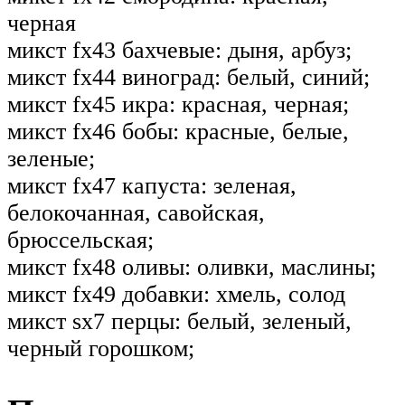
черная
микст fx43 бахчевые: дыня, арбуз;
микст fx44 виноград: белый, синий;
микст fx45 икра: красная, черная;
микст fx46 бобы: красные, белые,
зеленые;
микст fx47 капуста: зеленая,
белокочанная, савойская,
брюссельская;
микст fx48 оливы: оливки, маслины;
микст fx49 добавки: хмель, солод
микст sx7 перцы: белый, зеленый,
черный горошком;