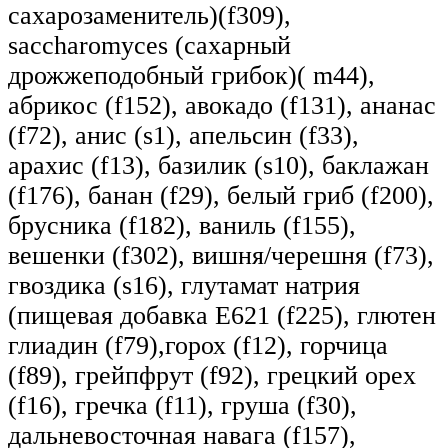
сахарозаменитель)(f309),
saccharomyces (сахарный
дрожжеподобный грибок)( m44),
абрикос (f152), авокадо (f131), ананас
(f72), анис (s1), апельсин (f33),
арахис (f13), базилик (s10), баклажан
(f176), банан (f29), белый гриб (f200),
брусника (f182), ваниль (f155),
вешенки (f302), вишня/черешня (f73),
гвоздика (s16), глутамат натрия
(пищевая добавка Е621 (f225), глютен
глиадин (f79),горох (f12), горчица
(f89), грейпфрут (f92), грецкий орех
(f16), гречка (f11), груша (f30),
дальневосточная навага (f157),