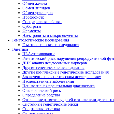
Обмен железа
Обмен липидов
Обмен углеводов
Профосмотр
Специфические белки
Субстраты
Ферменты
Электролиты и микроэлементы
Гематологические исследования
Гематологические исследования
Генетика
HLA-типирование
Генетический риск нарушения репродуктивной фу
ДНК анализ неаутосомных маркеров
Другие генетические исследования
Другие комплексные генетические исследования
Заключение по генетическим исследованиям
Наследственные заболевания
Неинвазивная пренатальная диагностика
Онкологический риск
Определение родства
Отставание развития у детей и эпилепсии детского 
Системные генетические риски
Спортивная генетика
Фармакогенетика