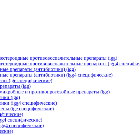
нестероидные противовоспалительные препараты (igg)
 нестероидные противовоспалительные препараты (igg4 специфич
ные препараты (антибиотики) (igg)
ные препараты (антибиотики) (igg4 специфические)
ены (ige специфические)
репараты (igg)
омикробные и противопротозойные препараты (igg)
ики (igg)
тики (igg4 специфические)
ены (ige специфические)
цифические)
igg4 специфические)
igg4 специфические)
еские)