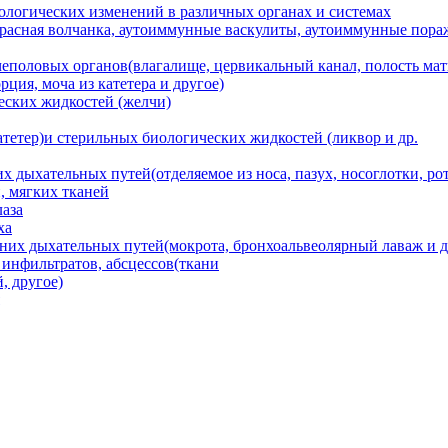
ологических изменений в различных органах и системах
асная волчанка, аутоиммунные васкулиты, аутоиммунные пораж
еполовых органов(влагалище, цервикальный канал, полость матки
ция, моча из катетера и другое)
еских жидкостей (желчи)
атетер)и стерильных биологических жидкостей (ликвор и др.
 дыхательных путей(отделяемое из носа, пазух, носоглотки, рот
, мягких тканей
лаза
ха
них дыхательных путей(мокрота, бронхоальвеолярный лаваж и д
 инфильтратов, абсцессов(ткани
, другое)