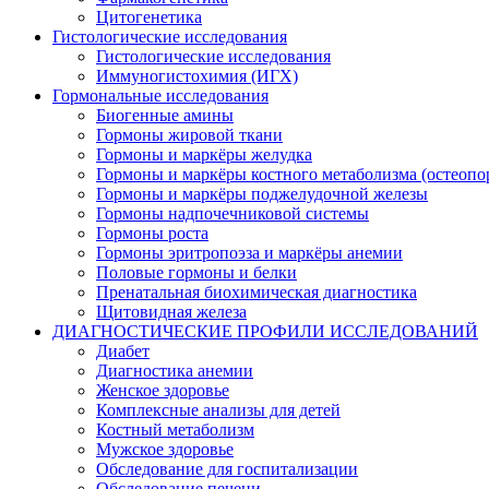
Цитогенетика
Гистологические исследования
Гистологические исследования
Иммуногистохимия (ИГХ)
Гормональные исследования
Биогенные амины
Гормоны жировой ткани
Гормоны и маркёры желудка
Гормоны и маркёры костного метаболизма (остеопо
Гормоны и маркёры поджелудочной железы
Гормоны надпочечниковой системы
Гормоны роста
Гормоны эритропоэза и маркёры анемии
Половые гормоны и белки
Пренатальная биохимическая диагностика
Щитовидная железа
ДИАГНОСТИЧЕСКИЕ ПРОФИЛИ ИССЛЕДОВАНИЙ
Диабет
Диагностика анемии
Женское здоровье
Комплексные анализы для детей
Костный метаболизм
Мужское здоровье
Обследование для госпитализации
Обследование печени