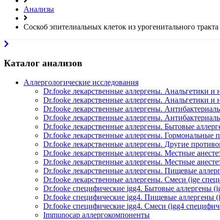
Анализы
Соскоб эпителиальных клеток из урогенитального тракта
Каталог анализов
Аллергологические исследования
Dr.fooke лекарственные аллергены. Анальгетики и 
Dr.fooke лекарственные аллергены. Анальгетики и
Dr.fooke лекарственные аллергены. Антибактериаль
Dr.fooke лекарственные аллергены. Антибактериаль
Dr.fooke лекарственные аллергены. Бытовые аллерг
Dr.fooke лекарственные аллергены. Гормональные п
Dr.fooke лекарственные аллергены. Другие против
Dr.fooke лекарственные аллергены. Местные анестет
Dr.fooke лекарственные аллергены. Местные анесте
Dr.fooke лекарственные аллергены. Пищевые аллерг
Dr.fooke лекарственные аллергены. Смеси (ige спе
Dr.fooke специфические igg4. Бытовые аллергены (
Dr.fooke специфические igg4. Пищевые аллергены (
Dr.fooke специфические igg4. Смеси (igg4 специфич
Immunocap аллергокомпоненты