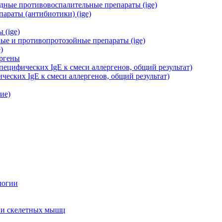
дные противовоспалительные препараты (ige)
араты (антибиотики) (ige)
 (ige)
ые и противопротозойные препараты (ige)
)
ергены
ецифических IgE к смеси аллергенов, общий результат)
еских IgE к смеси аллергенов, общий результат)
ие)
логии
 и скелетных мышц