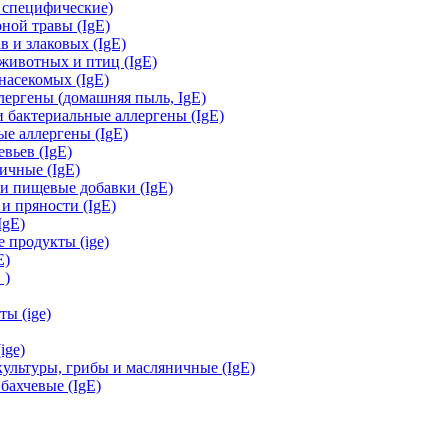
e специфические)
ной травы (IgE)
 и злаковых (IgE)
ивотных и птиц (IgE)
асекомых (IgE)
ергены (домашняя пыль, IgЕ)
бактериальные аллергены (IgE)
е аллергены (IgE)
вьев (IgE)
ичные (IgE)
и пищевые добавки (IgE)
и пряности (IgE)
IgE)
 продукты (ige)
E)
 )
ы (ige)
ige)
льтуры, грибы и масляничные (IgE)
ахчевые (IgE)