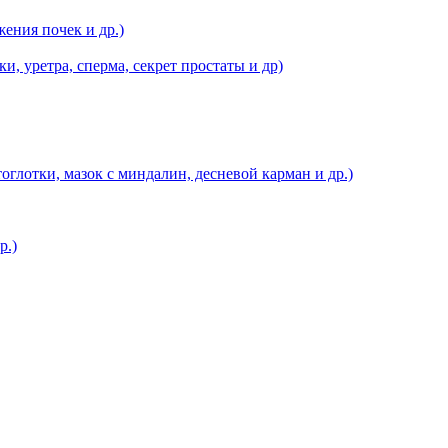
ения почек и др.)
, уретра, сперма, секрет простаты и др)
оглотки, мазок с миндалин, десневой карман и др.)
р.)