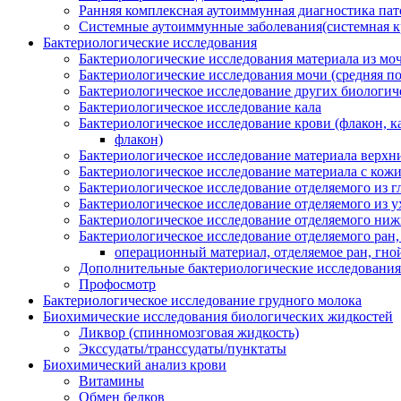
Ранняя комплексная аутоиммунная диагностика пат
Системные аутоиммунные заболевания(системная кр
Бактериологические исследования
Бактериологические исследования материала из моч
Бактериологические исследования мочи (средняя пор
Бактериологическое исследование других биологич
Бактериологическое исследование кала
Бактериологическое исследование крови (флакон, к
флакон)
Бактериологическое исследование материала верхних
Бактериологическое исследование материала с кожи
Бактериологическое исследование отделяемого из г
Бактериологическое исследование отделяемого из у
Бактериологическое исследование отделяемого ниж
Бактериологическое исследование отделяемого ран,
операционный материал, отделяемое ран, гной
Дополнительные бактериологические исследования
Профосмотр
Бактериологическое исследование грудного молока
Биохимические исследования биологических жидкостей
Ликвор (спинномозговая жидкость)
Экссудаты/транссудаты/пунктаты
Биохимический анализ крови
Витамины
Обмен белков