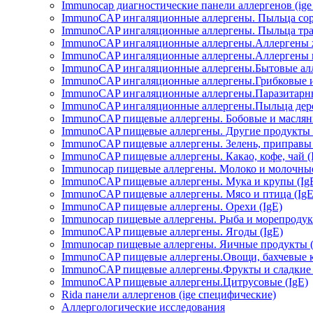
Immunocap диагностические панели аллергенов (ig
ImmunoCAP ингаляционные аллергены. Пыльца сор
ImmunoCAP ингаляционные аллергены. Пыльца трав
ImmunoCAP ингаляционные аллергены.Аллергены ж
ImmunoCAP ингаляционные аллергены.Аллергены н
ImmunoCAP ингаляционные аллергены.Бытовые алл
ImmunoCAP ингаляционные аллергены.Грибковые и 
ImmunoCAP ингаляционные аллергены.Паразитарны
ImmunoCAP ингаляционные аллергены.Пыльца дере
ImmunoCAP пищевые аллергены. Бобовые и маслян
ImmunoCAP пищевые аллергены. Другие продукты 
ImmunoCAP пищевые аллергены. Зелень, приправы 
ImmunoCAP пищевые аллергены. Какао, кофе, чай (
Immunocap пищевые аллергены. Молоко и молочные
ImmunoCAP пищевые аллергены. Мука и крупы (Ig
ImmunoCAP пищевые аллергены. Мясо и птица (IgE
ImmunoCAP пищевые аллергены. Орехи (IgE)
Immunocap пищевые аллергены. Рыба и морепродукт
ImmunoCAP пищевые аллергены. Ягоды (IgE)
Immunocap пищевые аллергены. Яичные продукты (
ImmunoCAP пищевые аллергены.Овощи, бахчевые ку
ImmunoCAP пищевые аллергены.Фрукты и сладкие б
ImmunoCAP пищевые аллергены.Цитрусовые (IgE)
Rida панели аллергенов (ige специфические)
Аллергологические исследования