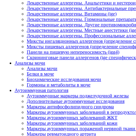
Лекарственные аллергены. Анальгетики и нестерои
Лекарственные аллергены. Антибактериальные преп
Лекарственные аллергены. Витамины (ige)
Лекарственные аллергены. Гормональные препараты
Лекарственные аллергены. Другие противомикробн
Лекарственные аллергены. Местные анестетики (ige
Лекарственные аллергены. Профессиональные алл
Миксты ингаляционных аллергенов (определение сп
Миксты пищевых аллергенов (определение специфич
Панели на пищевую непереносимость (igg4)
Скрининговые панели аллергенов (ige специфическ
Анализы мочи
Анализы мочи
Белки в моче
Биохимические исследования мочи
Гормоны и метаболиты в моче
Аутоиммунная патология
Аутоиммунные маркеры поджелудочной железы
Дополнительные аутоиммунные исследования
Маркеры антифосфолипидного синдрома
Маркеры аутоиммунных заболеваний в репродукто
Маркеры аутоиммунных заболеваний ЖКТ
Маркеры аутоиммунных заболеваний кожи
Маркеры аутоиммунных поражений нервной ткани
Маркеры ревматоидного артрита