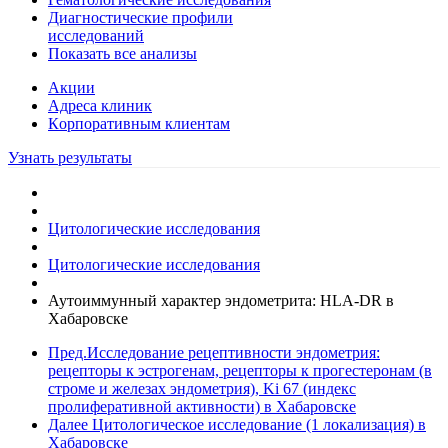
Диагностические профили
исследований
Показать все анализы
Акции
Адреса клиник
Кoрпоративным клиентам
Узнать результаты
Цитологические исследования
Цитологические исследования
Аутоиммунный характер эндометрита: HLA-DR в
Хабаровске
Пред.
Исследование рецептивности эндометрия:
рецепторы к эстрогенам, рецепторы к прогестеронам (в
строме и железах эндометрия), Ki 67 (индекс
пролиферативной активности) в Хабаровске
Далее
Цитологическое исследование (1 локализация) в
Хабаровске