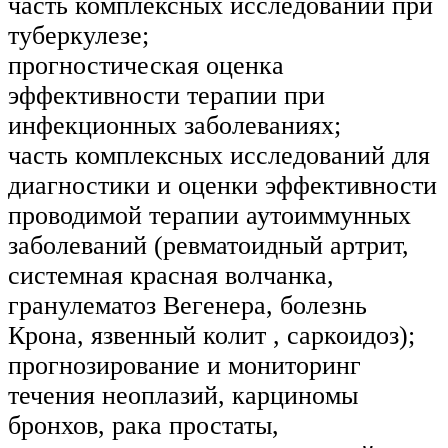
часть комплексных исследований при
туберкулезе;
прогностическая оценка
эффективности терапии при
инфекционных заболеваниях;
часть комплексных исследований для
диагностики и оценки эффективности
проводимой терапии аутоиммунных
заболеваний (ревматоидный артрит,
системная красная волчанка,
гранулематоз Вегенера, болезнь
Крона, язвенный колит , саркоидоз);
прогнозирование и мониторинг
течения неоплазий, карциномы
бронхов, рака простаты,