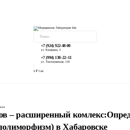
+7 (924) 922-48-00
ул. ​Калараша, 3
+7 (994) 138‒22‒11
ул. ​Тихоокеанская, 118
0
₽
Cart
пределение мутаций в генах BRCA1/2, FGFR2 и СНЕК2 (21 полиморфизм) в Хабаровске
вске
ов – расширенный комлекс:Опред
полиморфизм) в Хабаровске