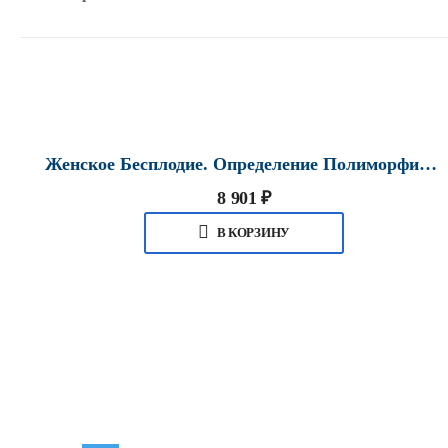
Женское Бесплодие. Определение Полиморфизмов, Ассоциированных С Развитием Женского Бесплодия (7 Полиморфизмов) В Хабаровске
8 901
₽
В КОРЗИНУ