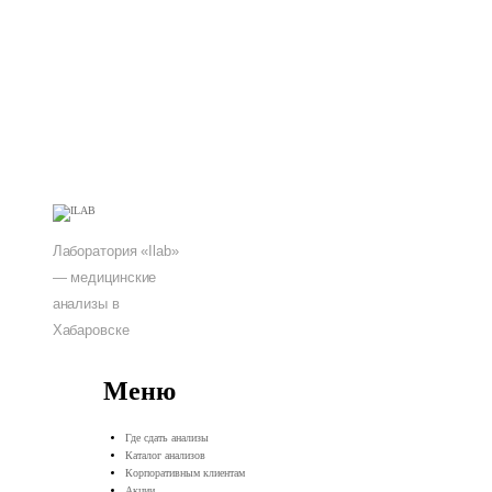
Лаборатория «Ilab»
— медицинские
анализы в
Хабаровске
Меню
Где сдать анализы
Каталог анализов
Корпоративным клиентам
Акции