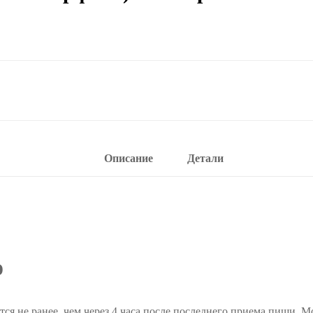
Описание
Детали
ю
ся не ранее, чем через 4 часа после последнего приема пищи. М