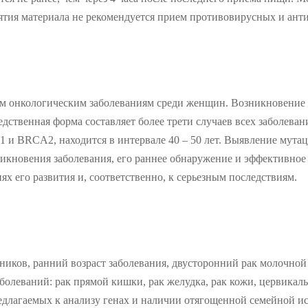
зятия материала не рекомендуется прием противовирусных и ант
м онкологическим заболеваниям среди женщин. Возникновение и
дственная форма составляет более трети случаев всех заболеван
 и BRCA2, находится в интервале 40 – 50 лет. Выявление мутац
никновения заболевания, его раннее обнаружение и эффективное
х его развития и, соответственно, к серьезным последствиям.
иков, ранний возраст заболевания, двусторонний рак молочной
заболеваний: рак прямой кишки, рак желудка, рак кожи, цервика
редлагаемых к анализу генах и наличии отягощенной семейной и