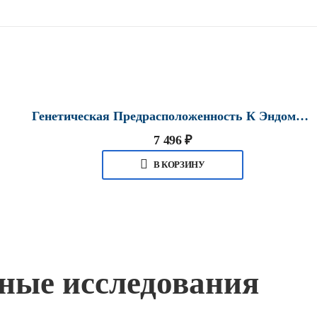
Генетическая Предрасположенность К Эндометриозу В Хабаровске
7 496
₽
В КОРЗИНУ
жные исследования