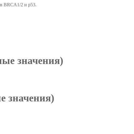
ов BRCA1/2 и p53.
ые значения)
е значения)