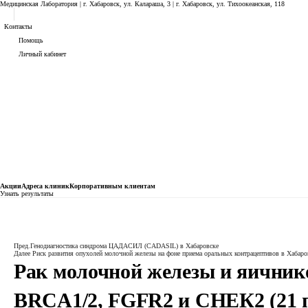
Медицинская Лаборатория | г. Хабаровск, ул. Калараша, 3 | г. Хабаровск, ул. ​Тихоокеанская, 118
Контакты
Помощь
Личный кабинет
Анализы
Акции
Адреса клиник
Кoрпоративным клиентам
Узнать результаты
Генетика
Онкологический риск
Рак молочной железы и яичников – расширенный комлекс:О
Пред.
Генодиагностика синдрома ЦАДАСИЛ (CADASIL) в Хабаровске
Далее
Риск развития опухолей молочной железы на фоне приема оральных контрацептивов в Хабаро
Рак молочной железы и яичник
BRCA1/2, FGFR2 и СНЕК2 (21 