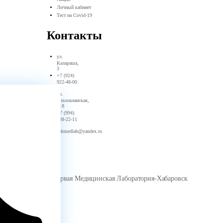
Личный кабинет
Тест на Covid-19
Контакты
ул. ​
Калараша,
3
+7 (924)
922-48-00
ул. ​
Тихоокеанская,
118
+7 (994)
138-22-11
habmedlab@yandex.ru
ООО Первая Медицинская Лаборатория-Хабаровск