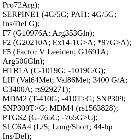
Pro72Arg);
SERPINE1 (4G/5G; PAI1: 4G/5G;
Ins/Del G);
F7 (G10976A; Arg353Gln);
F2 (G20210A; Ex14-1G>A; *97G>A);
F5 (Factor V Leeiden; G1691A;
Arg506Gln);
HTR1A (C-1019G; -1019C/G);
LIF (Val64Met; Val86Met; 3400 G/A;
G3400A; rs929271);
MDM2 (T-410G; -410T>G; SNP309;
SNP309T>G; MDM4 (rs1563828);
PTGS2 (G-765C; -765G>C);
SLC6A4 (L/S; Long/Short; 44-bp
Ins/Del);