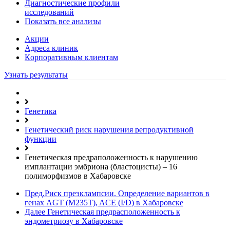
Диагностические профили
исследований
Показать все анализы
Акции
Адреса клиник
Кoрпоративным клиентам
Узнать результаты
Генетика
Генетический риск нарушения репродуктивной
функции
Генетическая предраположенность к нарушению
имплантации эмбриона (бластоцисты) – 16
полиморфизмов в Хабаровске
Пред.
Риск преэклампсии. Определение вариантов в
генах AGT (M235T), ACE (I/D) в Хабаровске
Далее
Генетическая предрасположенность к
эндометриозу в Хабаровске