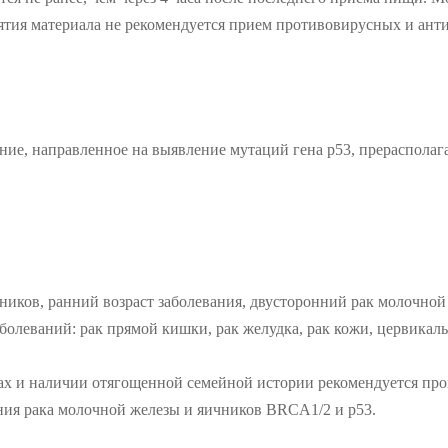
зятия материала не рекомендуется прием противовирусных и ант
ание, направленное на выявление мутаций гена р53, прераспола
иков, ранний возраст заболевания, двусторонний рак молочной
заболеваний: рак прямой кишки, рак желудка, рак кожи, цервика
нах и наличии отягощенной семейной истории рекомендуется про
ния рака молочной железы и яичников BRCA1/2 и p53.