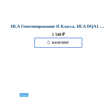
HLA Генотипирование II Класса. HLA DQA1 В Хабаровске
1 540
₽
В КОРЗИНУ
Каталог