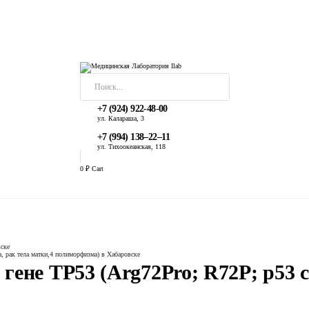
+7 (924) 922-48-00
ул. ​Калараша, 3
+7 (994) 138‒22‒11
ул. ​Тихоокеанская, 118
0
₽
Cart
p53 codon 72)(рак молочной железы) в Хабаровске
вске
 рак тела матки,4 полиморфизма) в Хабаровске
гене TР53 (Arg72Pro; R72P; p53 c