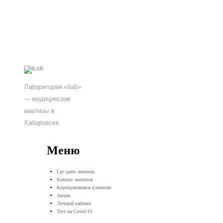
Лаборатория «Ilab»
— медицинские
анализы в
Хабаровске
Меню
Где сдать анализы
Каталог анализов
Корпоративным клиентам
Акции
Личный кабинет
Тест на Covid-19