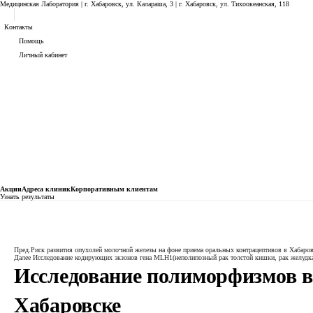
Медицинская Лаборатория | г. Хабаровск, ул. Калараша, 3 | г. Хабаровск, ул. ​Тихоокеанская, 118
Контакты
Помощь
Личный кабинет
Анализы
Акции
Адреса клиник
Кoрпоративным клиентам
Узнать результаты
Генетика
Онкологический риск
Исследование полиморфизмов в гене TР53 (Arg72Pro; R72P; 
Пред.
Риск развития опухолей молочной железы на фоне приема оральных контрацептивов в Хабаро
Далее
Исследование кодирующих экзонов гена MLH1(неполипозный рак толстой кишки, рак желудка,
Исследование полиморфизмов в 
Хабаровске