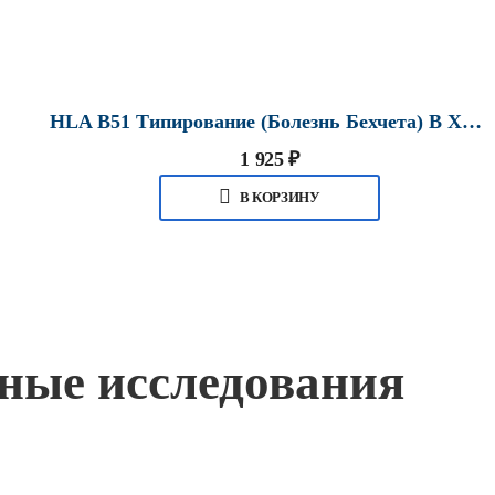
HLA B51 Типирование (болезнь Бехчета) В Хабаровске
1 925
₽
В КОРЗИНУ
жные исследования