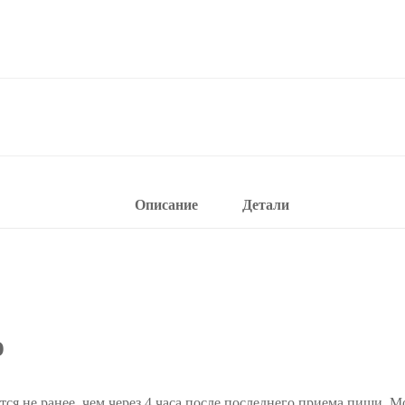
Описание
Детали
ю
ся не ранее, чем через 4 часа после последнего приема пищи. М