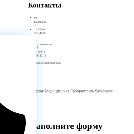
Контакты
ул. ​
Калараша,
3
+7 (924)
922-48-00
ул. ​
Тихоокеанская,
118
+7 (994)
138-22-11
habmedlab@yandex.ru
ООО Первая Медицинская Лаборатория-Хабаровск
Заполните форму