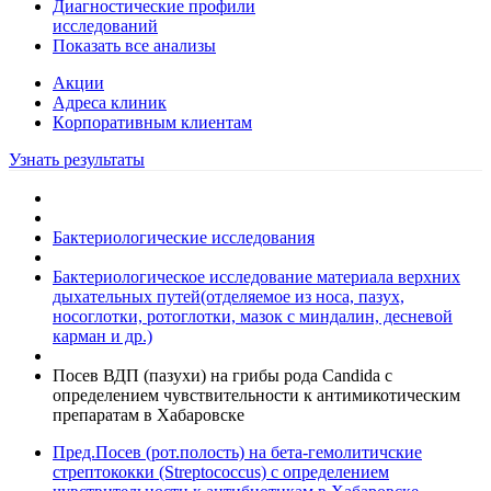
Диагностические профили
исследований
Показать все анализы
Акции
Адреса клиник
Кoрпоративным клиентам
Узнать результаты
Бактериологические исследования
Бактериологическое исследование материала верхних
дыхательных путей(отделяемое из носа, пазух,
носоглотки, ротоглотки, мазок с миндалин, десневой
карман и др.)
Посев ВДП (пазухи) на грибы рода Candida с
определением чувствительности к антимикотическим
препаратам в Хабаровске
Пред.
Посев (рот.полость) на бета-гемолитичские
стрептококки (Streptococcus) с определением