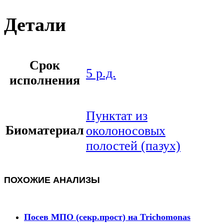
Детали
Срок
5 р.д.
исполнения
Пунктат из
Биоматериал
околоносовых
полостей (пазух)
ПОХОЖИЕ АНАЛИЗЫ
Посев МПО (секр.прост) на Trichomonas