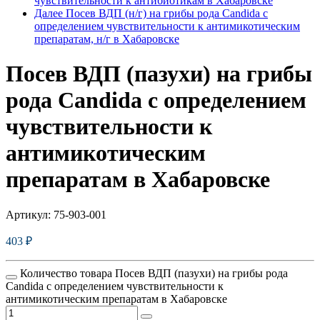
чувcтвительности к антибиотикам в Хабаровске
Далее
Посев ВДП (н/г) на грибы рода Candida с
определением чувствительности к антимикотическим
препаратам, н/г в Хабаровске
Посев ВДП (пазухи) на грибы
рода Candida с определением
чувствительности к
антимикотическим
препаратам в Хабаровске
Артикул:
75-903-001
403
₽
Количество товара Посев ВДП (пазухи) на грибы рода
Candida с определением чувствительности к
антимикотическим препаратам в Хабаровске