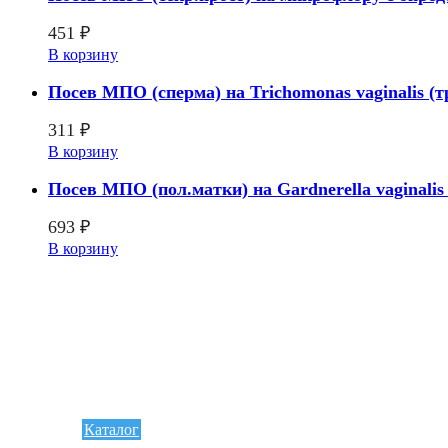
451
₽
В корзину
Посев МПО (сперма) на Trichomonas vaginalis (
311
₽
В корзину
Посев МПО (пол.матки) на Gardnerella vaginalis
693
₽
В корзину
Каталог