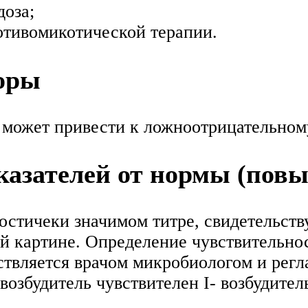
оза;
отивомикотической терапии.
оры
ожет привести к ложноотрицательному
азателей от нормы (пов
ностичеки значимом титре, свидетельств
ой картине. Определение чувствительно
твляется врачом микробиологом и рег
возбудитель чувствителен I- возбудите