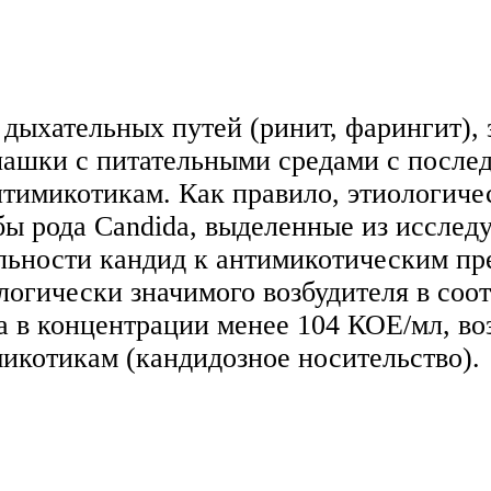
дыхательных путей (ринит, фарингит),
 чашки с питательными средами с пос
антимикотикам. Как правило, этиологич
ы рода Candida, выделенные из исследу
ьности кандид к антимикотическим пре
логически значимого возбудителя в со
 в концентрации менее 104 КОЕ/мл, во
икотикам (кандидозное носительство).