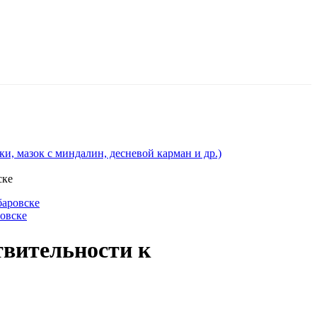
и, мазок с миндалин, десневой карман и др.)
ске
баровске
ровске
твительности к