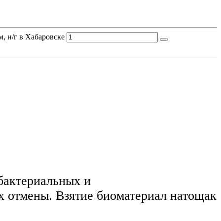
, н/г в Хабаровске
ибактериальных и
их отмены. Взятие биоматериал натощак