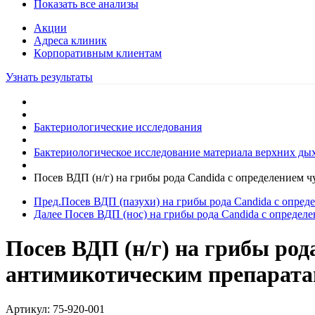
Показать все анализы
Акции
Адреса клиник
Кoрпоративным клиентам
Узнать результаты
Бактериологические исследования
Бактериологическое исследование материала верхних дыха
Посев ВДП (н/г) на грибы рода Candida с определением ч
Пред.
Посев ВДП (пазухи) на грибы рода Candida с опре
Далее
Посев ВДП (нос) на грибы рода Candida с определ
Посев ВДП (н/г) на грибы род
антимикотическим препаратам
Артикул:
75-920-001