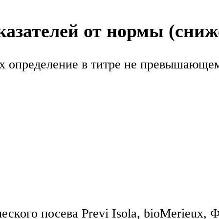
азателей от нормы (сниж
 их определение в титре не превышающе
ского посева Previ Isola, bioMerieux,