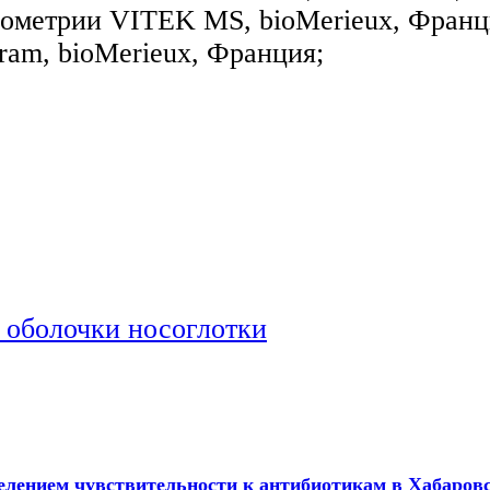
ометрии VITEK MS, bioMerieux, Франци
am, bioMerieux, Франция;
 оболочки носоглотки
елением чувcтвительности к антибиотикам в Хабаров