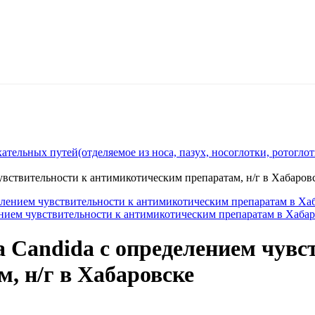
тельных путей(отделяемое из носа, пазух, носоглотки, ротоглотк
увствительности к антимикотическим препаратам, н/г в Хабаров
делением чувствительности к антимикотическим препаратам в Ха
ением чувствительности к антимикотическим препаратам в Хаба
а Candida с определением чувс
, н/г в Хабаровске