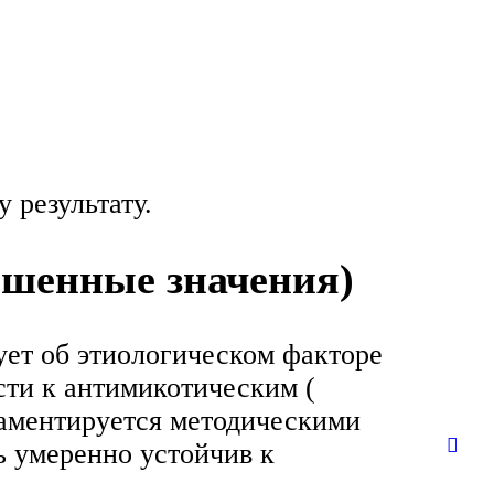
 результату.
ышенные значения)
ует об этиологическом факторе
сти к антимикотическим (
ламентируется методическими
ль умеренно устойчив к