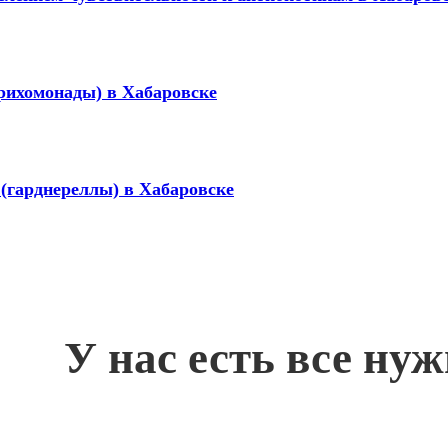
трихомонады) в Хабаровске
 (гарднереллы) в Хабаровске
У нас есть все ну