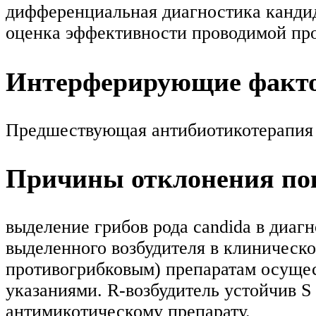
дифференциальная диагностика кандид
оценка эффективности проводимой пр
Интерферирующие факт
Предшествующая антибиотикотерапия м
Причины отклонения пок
выделение грибов рода candida в диаг
выделенного возбудителя в клиническ
противогрибковым) препаратам осущес
указаниями. R-возбудитель устойчив S 
антимикотическому препарату.