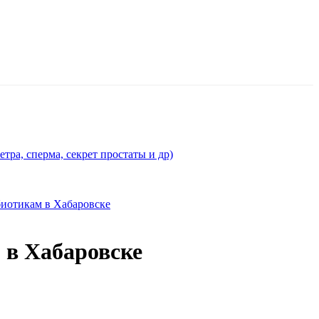
ра, сперма, секрет простаты и др)
биотикам в Хабаровске
 в Хабаровске