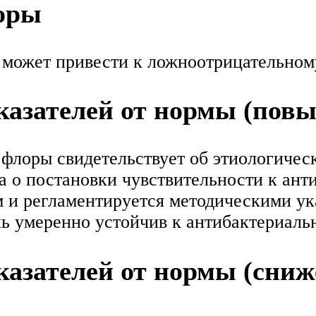
оры
ожет привести к ложноотрицательному
азателей от нормы (пов
флоры свидетельствует об этиологичес
а о постановки чувствительности к ан
 и регламентируется методическими ука
ель умеренно устойчив к антибактериаль
азателей от нормы (сниж