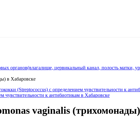
ых органов(влагалище, цервикальный канал, полость матки, урет
ды) в Хабаровске
ококки (Streptococcus) с определением чувcтвительности к анти
ем чувcтвительности к антибиотикам в Хабаровске
monas vaginalis (трихомонады)