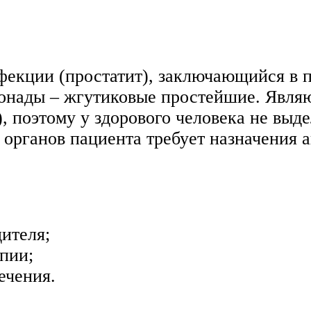
екции (простатит), заключающийся в п
онады – жгутиковые простейшие. Явля
поэтому у здорового человека не выд
 органов пациента требует назначения 
дителя;
апии;
ечения.