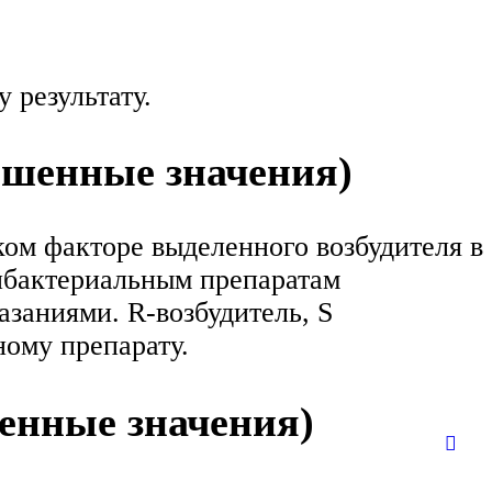
 результату.
ышенные значения)
ком факторе выделенного возбудителя в
тибактериальным препаратам
заниями. R-возбудитель, S
ному препарату.
енные значения)