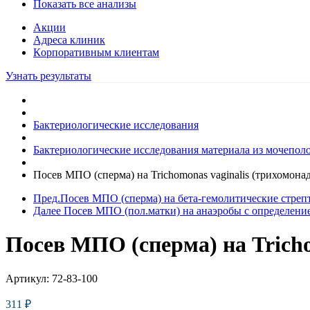
Показать все анализы
Акции
Адреса клиник
Кoрпоративным клиентам
Узнать результаты
Бактериологические исследования
Бактериологические исследования материала из мочеполов
Посев МПО (сперма) на Trichomonas vaginalis (трихомона
Пред.
Посев МПО (сперма) на бета-гемолитические стрепт
Далее
Посев МПО (пол.матки) на анаэробы с определени
Посев МПО (сперма) на Tricho
Артикул:
72-83-100
311
₽