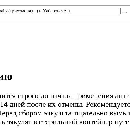
alis (трихомонады) в Хабаровске
нию
дится строго до начала применения ант
-14 дней после их отмены. Рекомендует
 Перед сбором эякулята тщательно вымы
ь эякулят в стерильный контейнер пут