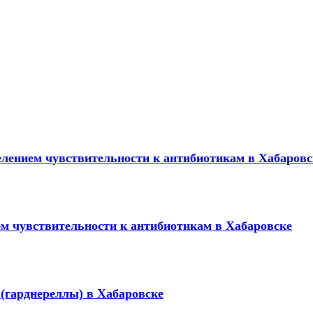
елением чувcтвительности к антибиотикам в Хабаровс
м чувcтвительности к антибиотикам в Хабаровске
 (гарднереллы) в Хабаровске