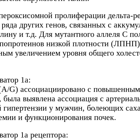
ероксисомной пролиферации дельта-ре
 ряда других генов, связанных с аккуму
лину и т.д. Для мутантного аллеля С п
попротеинов низкой плотности (ЛПНП)
ьным увеличением уровня общего холест
атор 1a:
 (A/G) ассоциациировано с повышенны
 была выявлена ассоциация с артериаль
й гипертензии у мужчин, болеющих сах
демии и функционирования почек.
атор 1a рецептора: