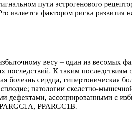
игнальном пути эстрогенового рецепто
ro является фактором риска развития н
збыточному весу – один из весомых фак
х последствий. К таким последствиям 
ая болезнь сердца, гипертоническая бо
есплодие; патологии скелетно-мышечно
ми дефектами, ассоциированными с изб
 PPARGC1A, PPARGC1B.