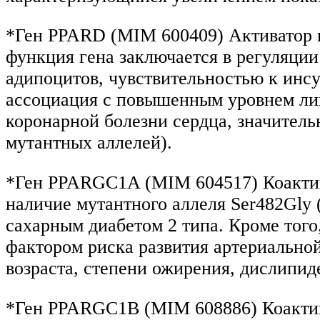
*Ген PPARD (MIM 600409) Активатор п
функция гена заключается в регуляции
адипоцитов, чувствительностью к инсу
ассоциация с повышенным уровнем ли
коронарной болезни сердца, значител
мутантных аллелей).
*Ген PPARGC1A (MIM 604517) Коактив
наличие мутантного аллеля Ser482Gly
сахарным диабетом 2 типа. Кроме того,
фактором риска развития артериально
возраста, степени ожирения, дислипи
*Ген PPARGC1B (MIM 608886) Коактив