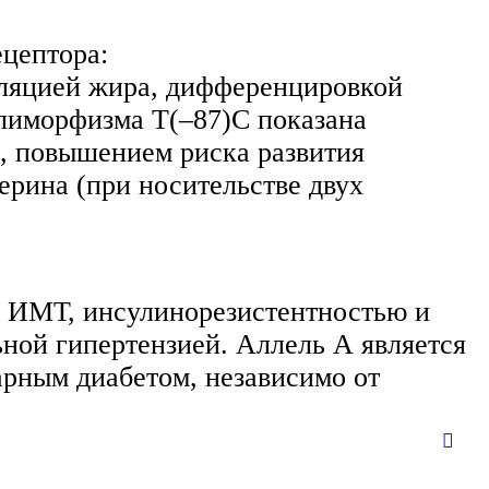
цептора:
ляцией жира, дифференцировкой
олиморфизма T(–87)C показана
, повышением риска развития
ерина (при носительстве двух
м ИМТ, инсулинорезистентностью и
ной гипертензией. Аллель А является
арным диабетом, независимо от