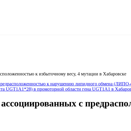
сположенностью к избыточному весу, 4 мутации в Хабаровске
предрасположенностью к нарушению липидного обмена (ЛИПО-ск
та UGT1A1*28) в промоторной области гена UGT1A1 в Хабаро
 ассоциированных с предраспо