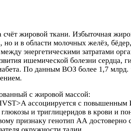
счёт жировой ткани. Избыточная жиро
 но и в области молочных желёз, бёде
 между энергетическими затратами орга
звития ишемической болезни сердца, г
диабета. По данным ВОЗ более 1,7 млрд.
рением.
анный с жировой массой:
 IVST>A ассоциируется с повышенным
, глюкозы и триглицеридов в крови и п
вому признаку генотип АА достоверно с
ателя окружности талии.