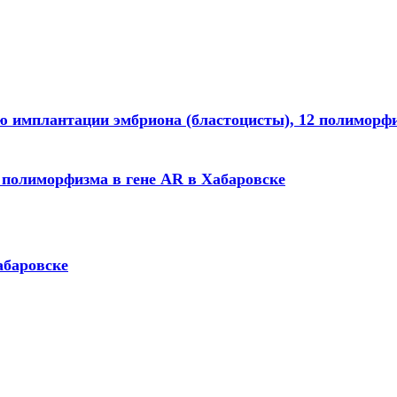
ю имплантации эмбриона (бластоцисты), 12 полиморф
4 полиморфизма в гене АR в Хабаровске
абаровске