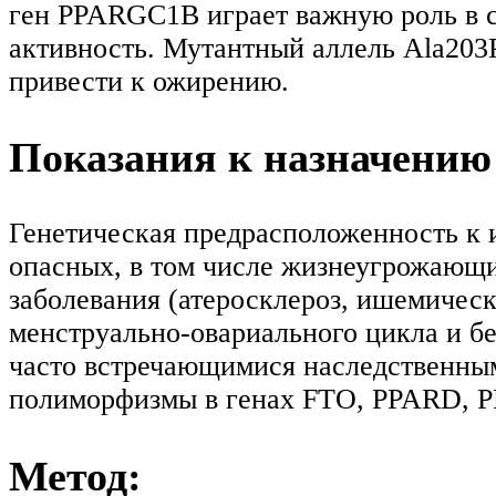
ген PPARGC1B играет важную роль в с
активность. Мутантный аллель Аla203Р
привести к ожирению.
Показания к назначению
Генетическая предрасположенность к и
опасных, в том числе жизнеугрожающи
заболевания (атеросклероз, ишемическ
менструально-овариального цикла и б
часто встречающимися наследственны
полиморфизмы в генах FTO, PPARD,
Метод: