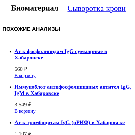
Биоматериал
Сыворотка крови
ПОХОЖИЕ АНАЛИЗЫ
Ат к фосфолипидам IgG суммарные в
Хабаровске
660
₽
В корзину
Иммуноблот антифосфолипидных антител IgG,
IgM в Хабаровске
3 549
₽
В корзину
Ат к тромбоцитам IgG (нРИФ) в Хабаровске
1 107
₽