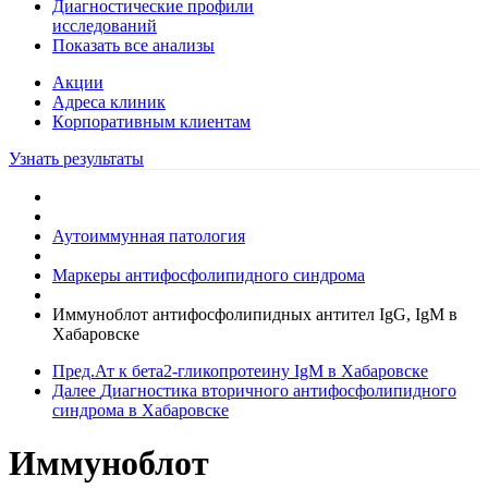
Диагностические профили
исследований
Показать все анализы
Акции
Адреса клиник
Кoрпоративным клиентам
Узнать результаты
Аутоиммунная патология
Маркеры антифосфолипидного синдрома
Иммуноблот антифосфолипидных антител IgG, IgM в
Хабаровске
Пред.
Ат к бета2-гликопротеину IgM в Хабаровске
Далее
Диагностика вторичного антифосфолипидного
синдрома в Хабаровске
Иммуноблот