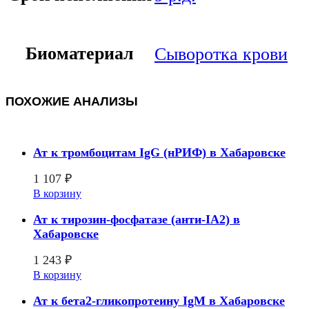
Биоматериал
Сыворотка крови
ПОХОЖИЕ АНАЛИЗЫ
Ат к тромбоцитам IgG (нРИФ) в Хабаровске
1 107
₽
В корзину
Ат к тирозин-фосфатазе (анти-IA2) в
Хабаровске
1 243
₽
В корзину
Ат к бета2-гликопротеину IgM в Хабаровске