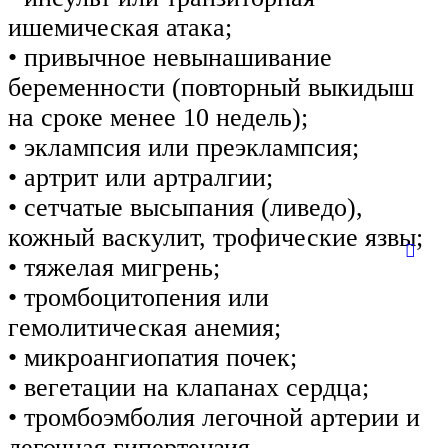
ишемическая атака;
• привычное невынашивание
беременности (повторный выкидыш
на сроке менее 10 недель);
• эклампсия или преэклампсия;
• артрит или артралгии;
• сетчатые высыпания (ливедо),
кожный васкулит, трофические язвы;
• тяжелая мигрень;
• тромбоцитопения или
гемолитическая анемия;
• микроангиопатия почек;
• вегетации на клапанах сердца;
• тромбоэмболия легочной артерии и
легочная гипертензия.