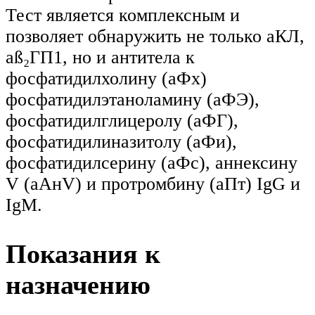
Тест является комплексным и
позволяет обнаружить не только аКЛ,
аß₂ГП1, но и антитела к
фосфатидилхолину (аФх)
фосфатидилэтаноламину (аФЭ),
фосфатидилглицеролу (аФГ),
фосфатидилиназитолу (аФи),
фосфатидилсерину (аФс), аннексину
V (аАнV) и протромбину (аПт) IgG и
IgM.
Показания к
назначению