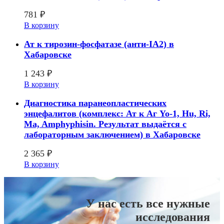
781
₽
В корзину
Ат к тирозин-фосфатазе (анти-IA2) в
Хабаровске
1 243
₽
В корзину
Диагностика паранеопластических
энцефалитов (комплекс: Ат к Аг Yo-1, Hu, Ri,
Ma, Amphyphisin. Результат выдаётся с
лабораторным заключением) в Хабаровске
2 365
₽
В корзину
У нас есть все нужные
исследования