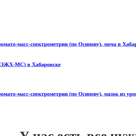
омато-масс-спектрометрии (по Осипову), моча в Хаба
 ВЭЖХ-МС) в Хабаровске
омато-масс-спектрометрии (по Осипову), мазок из уро
У нас есть все ну