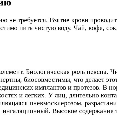
нию
ю не требуется. Взятие крови проводитс
стимо пить чистую воду. Чай, кофе, сок
емент. Биологическая роль неясна. Чис
нертны, биосовместимы, что делает этот
дицинских имплантов и протезов. В нор
 костях и легких. У лиц, длительно кон
являющаяся пневмосклерозом, разрастан
, ингаляционный. Высокое содержание т