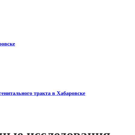
ровске
генитального тракта в Хабаровске
жные исследования