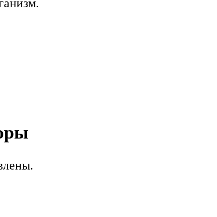
ганизм.
оры
влены.