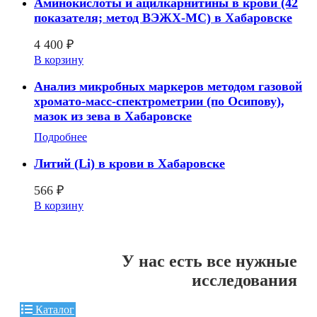
Аминокислоты и ацилкарнитины в крови (42
показателя; метод ВЭЖХ-МС) в Хабаровске
4 400
₽
В корзину
Анализ микробных маркеров методом газовой
хромато-масс-спектрометрии (по Осипову),
мазок из зева в Хабаровске
Подробнее
Литий (Li) в крови в Хабаровске
566
₽
В корзину
У нас есть все нужные
исследования
Каталог