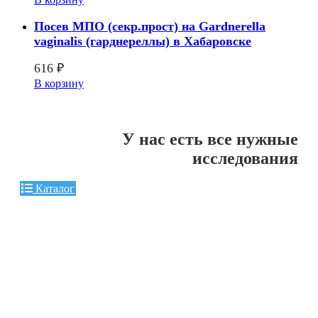
Посев МПО (секр.прост) на Gardnerella
vaginalis (гарднереллы) в Хабаровске
616
₽
В корзину
У нас есть все нужные
исследования
Каталог