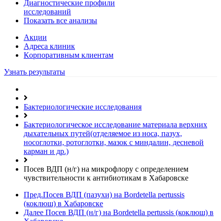
Диагностические профили
исследований
Показать все анализы
Акции
Адреса клиник
Кoрпоративным клиентам
Узнать результаты
Бактериологические исследования
Бактериологическое исследование материала верхних
дыхательных путей(отделяемое из носа, пазух,
носоглотки, ротоглотки, мазок с миндалин, десневой
карман и др.)
Посев ВДП (н/г) на микрофлору с определением
чувcтвительности к антибиотикам в Хабаровске
Пред.
Посев ВДП (пазухи) на Bordetella pertussis
(коклюш) в Хабаровске
Далее
Посев ВДП (н/г) на Bordetella pertussis (коклюш) в