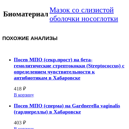
Мазок со слизистой
Биоматериал
оболочки носоглотки
ПОХОЖИЕ АНАЛИЗЫ
Посев МПО (секр.прост) на бета-
гемолитические стрептококки (Streptococcus) с
определением чувcтвительности к
антибиотикам в Хабаровске
418
₽
В корзину
Посев МПО (сперма) на Gardnerella vaginalis
(гарднереллы) в Хабаровске
403
₽
В корзину