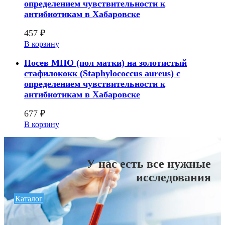
определением чувcтвительности к
антибиотикам в Хабаровске
457
₽
В корзину
Посев МПО (пол матки) на золотистый
стафилококк (Staphylococcus aureus) с
определением чувcтвительности к
антибиотикам в Хабаровске
677
₽
В корзину
У нас есть все нужные
исследования
Каталог