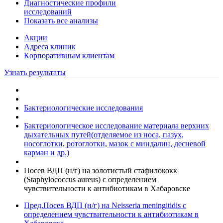
Диагностические профили
исследований
Показать все анализы
Акции
Адреса клиник
Кoрпоративным клиентам
Узнать результаты
Бактериологические исследования
Бактериологическое исследование материала верхних
дыхательных путей(отделяемое из носа, пазух,
носоглотки, ротоглотки, мазок с миндалин, десневой
карман и др.)
Посев ВДП (н/г) на золотистый стафилококк
(Staphylococcus aureus) с определением
чувcтвительности к антибиотикам в Хабаровске
Пред.
Посев ВДП (н/г) на Neisseria meningitidis с
определением чувcтвительности к антибиотикам в