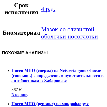
Срок
4 р.д.
исполнения
Мазок со слизистой
Биоматериал
оболочки носоглотки
ПОХОЖИЕ АНАЛИЗЫ
Посев МПО (сперма) на Neisseria gonorrhoeae
(гонококк) с определением чувcтвительности к
антибиотикам в Хабаровске
367
₽
В корзину
Посев МПО (цервикс) на микрофлору с