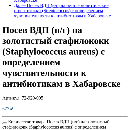
Хабаровске
Далее
Посев ВДП (н/г) на бета-гемолитические
стрептококки (Streptococcus) с определением
чувcтвительности к антибиотикам в Хабаровске
Посев ВДП (н/г) на
золотистый стафилококк
(Staphylococcus aureus) с
определением
чувcтвительности к
антибиотикам в Хабаровске
Артикул:
72-920-005
677
₽
Количество товара Посев ВДП (н/г) на золотистый
стафилококк (Staphylococcus aureus) с определением