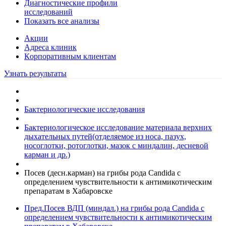
Диагностические профили
исследований
Показать все анализы
Акции
Адреса клиник
Кoрпоративным клиентам
Узнать результаты
Бактериологические исследования
Бактериологическое исследование материала верхних
дыхательных путей(отделяемое из носа, пазух,
носоглотки, ротоглотки, мазок с миндалин, десневой
карман и др.)
Посев (десн.карман) на грибы рода Candida с
определением чувствительности к антимикотическим
препаратам в Хабаровске
Пред.
Посев ВДП (миндал.) на грибы рода Candida с
определением чувствительности к антимикотическим