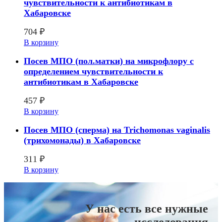
чувcтвительности к антибиотикам в
Хабаровске
704
₽
В корзину
Посев МПО (пол.матки) на микрофлору с
определением чувcтвительности к
антибиотикам в Хабаровске
457
₽
В корзину
Посев МПО (сперма) на Trichomonas vaginalis
(трихомонады) в Хабаровске
311
₽
В корзину
У нас есть все нужные