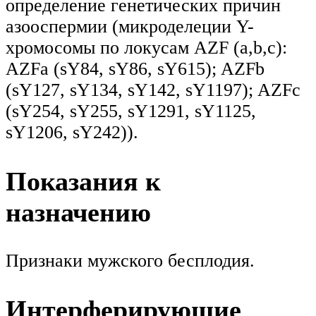
определение генетических причин
азооспермии (микроделеции Y-
хромосомы по локусам AZF (a,b,c):
AZFa (sY84, sY86, sY615); AZFb
(sY127, sY134, sY142, sY1197); AZFc
(sY254, sY255, sY1291, sY1125,
sY1206, sY242)).
Показания к
назначению
Признаки мужского бесплодия.
Интерферирующие