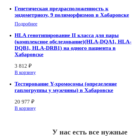
Генетическая предрасположенность к
эндометриозу, 9 полиморфизмов в Хабаровске
Подробнее
HLA генотипирование II класса для пары
(комплексное обследование)(HLA-DQA1, HLA-
DQB1, HLA-DRB1) на одного пациента в
Хабаровске
3 812
₽
В корзину
Тестирование Y-хромосомы (определение
гаплогруппы у мужчины) в Хабаровске
20 977
₽
В корзину
У нас есть все нужные