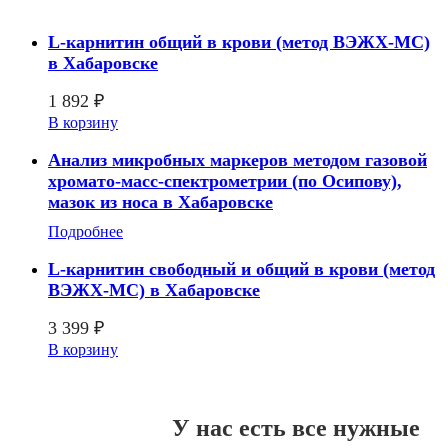
L-карнитин общий в крови (метод ВЭЖХ-МС)
в Хабаровске
1 892
₽
В корзину
Анализ микробных маркеров методом газовой
хромато-масс-спектрометрии (по Осипову),
мазок из носа в Хабаровске
Подробнее
L-карнитин свободный и общий в крови (метод
ВЭЖХ-МС) в Хабаровске
3 399
₽
В корзину
У нас есть все нужные