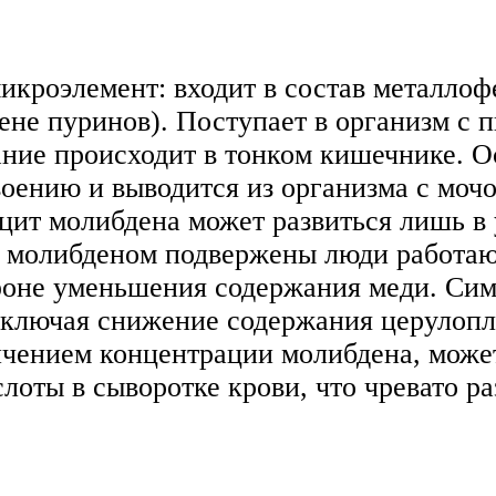
роэлемент: входит в состав металлоф
мене пуринов). Поступает в организм с 
ание происходит в тонком кишечнике. О
оению и выводится из организма с мочо
ит молибдена может развиться лишь в 
 молибденом подвержены люди работаю
фоне уменьшения содержания меди. Си
ключая снижение содержания церулопл
ичением концентрации молибдена, может
оты в сыворотке крови, что чревато ра