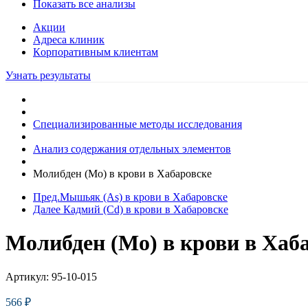
Показать все анализы
Акции
Адреса клиник
Кoрпоративным клиентам
Узнать результаты
Специализированные методы исследования
Анализ содержания отдельных элементов
Молибден (Mo) в крови в Хабаровске
Пред.
Мышьяк (As) в крови в Хабаровске
Далее
Кадмий (Cd) в крови в Хабаровске
Молибден (Mo) в крови в Хаб
Артикул:
95-10-015
566
₽