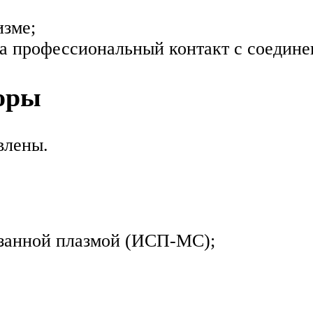
изме;
на профессиональный контакт с соедин
оры
влены.
язанной плазмой (ИСП-МС);