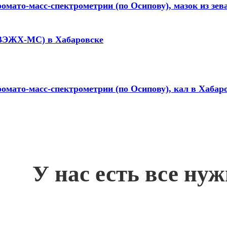
мато-масс-спектрометрии (по Осипову), мазок из зев
 ВЭЖХ-МС) в Хабаровске
омато-масс-спектрометрии (по Осипову), кал в Хабар
У нас есть все ну