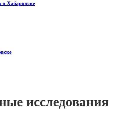
а в Хабаровске
овске
жные исследования