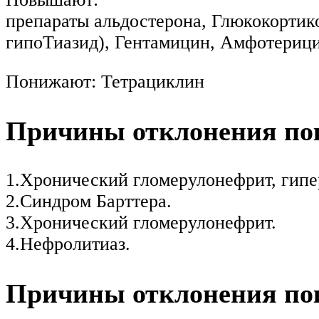
препараты альдостерона, Глюкокортик
гипоТиазид), Гентамицин, Амфотериц
Понижают: Тетрациклин
Причины отклонения пок
1.Хронический гломерулонефрит, гипе
2.Синдром Барттера.
3.Хронический гломерулонефрит.
4.Нефролитиаз.
Причины отклонения пок