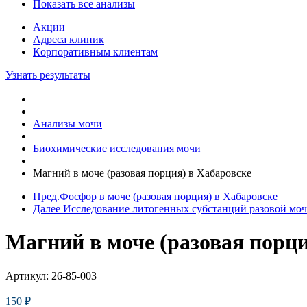
Показать все анализы
Акции
Адреса клиник
Кoрпоративным клиентам
Узнать результаты
Анализы мочи
Биохимические исследования мочи
Магний в моче (разовая порция) в Хабаровске
Пред.
Фосфор в моче (разовая порция) в Хабаровске
Далее
Исследование литогенных субстанций разовой моч
Магний в моче (разовая порци
Артикул:
26-85-003
150
₽