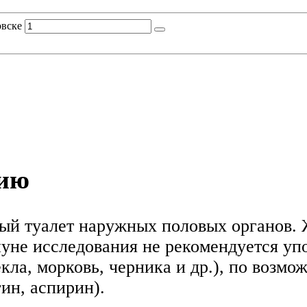
овске
нию
ый туалет наружных половых органов. 
нуне исследования не рекомендуется уп
екла, морковь, черника и др.), по возм
ин, аспирин).