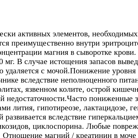
ески активных элементов, необходимых
ся преимущественно внутри эритроцит
нцентрации магния в сыворотке крови. 
0 мг. В случае истощения запасов выве
 удаляется с мочой.Понижение уровня 
нике вследствие неполноценного питан
олитах, язвенном колите, острой кишеч
ой недостаточности.Часто пониженные з
ми лития, гипотиреозе, лактацидозе, ге
 развивается вследствие гиперкальцие
икозидов, циклоспорина. Любые повреж
 Отношение магний / креатинин в моче