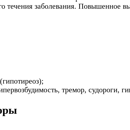
о течения заболевания. Повышенное вы
(гипотиреоз);
гипервозбудимость, тремор, судороги, г
оры