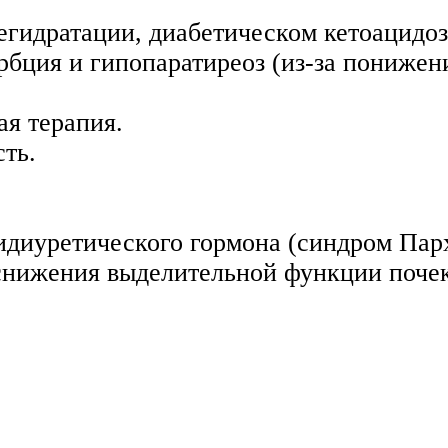
егидратации, диабетическом кетоацидоз
бция и гипопаратиреоз (из-за понижен
ая терапия.
ть.
идиуретического гормона (синдром Пар
 снижения выделительной функции почек