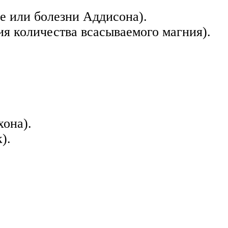
е или болезни Аддисона).
ия количества всасываемого магния).
хона).
).