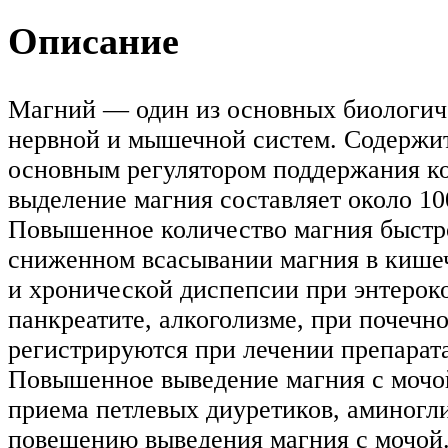
Описание
Магний — один из основных биологич
нервной и мышечной систем. Содержит
основным регулятором поддержания ко
выделение магния составляет около 10
Повышенное количество магния быстро
сниженном всасывании магния в кишеч
и хронической диспепсии при энтерок
панкреатите, алкоголизме, при почечн
регистрируются при лечении препарата
Повышенное выведение магния с мочой
приема петлевых диуретиков, аминогл
повешению выведения магния с мочой.