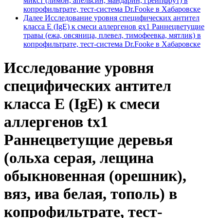
микст (лимон, апельсин, мандарин, грейпфрут) в
копрофильтрате, тест-система Dr.Fooke в Хабаровске
Далее
Исследование уровня специфических антител
класса E (IgE) к смеси аллергенов gx1 Раннецветущие
травы (ежа, овсяница, плевел, тимофеевка, мятлик) в
копрофильтрате, тест-система Dr.Fooke в Хабаровске
Исследование уровня
специфических антител
класса E (IgE) к смеси
аллергенов tx1
Раннецветущие деревья
(ольха серая, лещина
обыкновенная (орешник),
вяз, ива белая, тополь) в
копрофильтрате, тест-