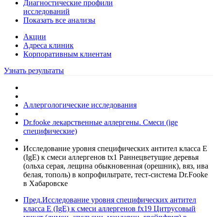
Диагностические профили
исследований
Показать все анализы
Акции
Адреса клиник
Кoрпоративным клиентам
Узнать результаты
Аллергологические исследования
Dr.fooke лекарственные аллергены. Смеси (ige
специфические)
Исследование уровня специфических антител класса E
(IgE) к смеси аллергенов tx1 Раннецветущие деревья
(ольха серая, лещина обыкновенная (орешник), вяз, ива
белая, тополь) в копрофильтрате, тест-система Dr.Fooke
в Хабаровске
Пред.
Исследование уровня специфических антител
класса E (IgE) к смеси аллергенов fx19 Цитрусовый