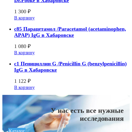
Dr.Fooke в Хабаровске
1 300
₽
В корзину
c85 Парацетамол /Paracetamol (acetaminophen,
APAP) IgG в Хабаровске
1 080
₽
В корзину
c1 Пенициллин G /Penicillin G (benzylpenicillin)
IgG в Хабаровске
1 122
₽
В корзину
У нас есть все нужные
исследования
Каталог