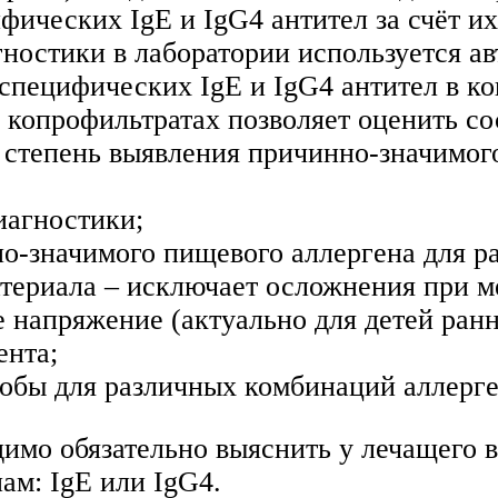
ических IgE и IgG4 антител за счёт и
остики в лаборатории используется ав
специфических IgE и IgG4 антител в к
 копрофильтратах позволяет оценить с
 степень выявления причинно-значимого
иагностики;
о-значимого пищевого аллергена для р
атериала – исключает осложнения при 
 напряжение (актуально для детей ранне
ента;
робы для различных комбинаций аллерге
мо обязательно выяснить у лечащего в
ам: IgE или IgG4.