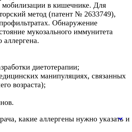
х мобилизации в кишечнике. Для
торский метод (патент № 2633749),
опрофильтратах. Обнаружение
остояние мукозального иммунитета
 аллергена.
азработки диетотерапии;
медицинских манипуляциях, связанных
го возраста);
нов.
рача, какие аллергены нужно указать и