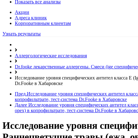
Показать все анализы
Акции
Адреса клиник
Кoрпоративным клиентам
Узнать результаты
Аллергологические исследования
Dr.fooke лекарственные аллергены. Смеси (ige специфиче
Исследование уровня специфических антител класса E (Ig
Dr.Fooke в Хабаровске
Пред.
Исследование уровня специфических антител класса 
копрофильтрате, тест-система Dr.Fooke в Хабаровске
Далее
Исследование уровня специфических антител класса
орех) в копрофильтрате, тест-система Dr.Fooke в Хабаров
Исследование уровня специфич
Раннецветущие травы (ежа, ов