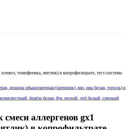
плевел, тимофеевка, мятлик) в копрофильтрате, тест-система
рая, лещина обыкновенная (орешник), вяз, ива белая, тополь) в
сенелистный, берёза белая, бук лесной, дуб белый, грецкий
к смеси аллергенов gx1
мятлик) в копрофильтрате,