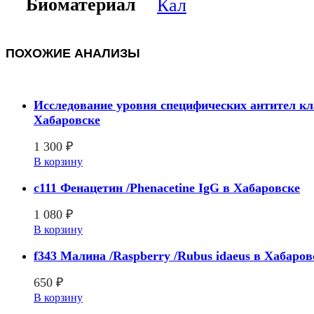
Биоматериал
Кал
ПОХОЖИЕ АНАЛИЗЫ
Исследование уровня специфических антител кла
Хабаровске
1 300
₽
В корзину
c111 Фенацетин /Phenacetine IgG в Хабаровске
1 080
₽
В корзину
f343 Малина /Raspberry /Rubus idaeus в Хабаров
650
₽
В корзину