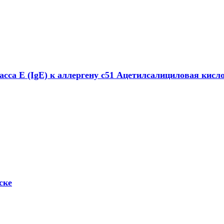
сса E (IgE) к аллергену c51 Ацетилсалициловая кисло
ске