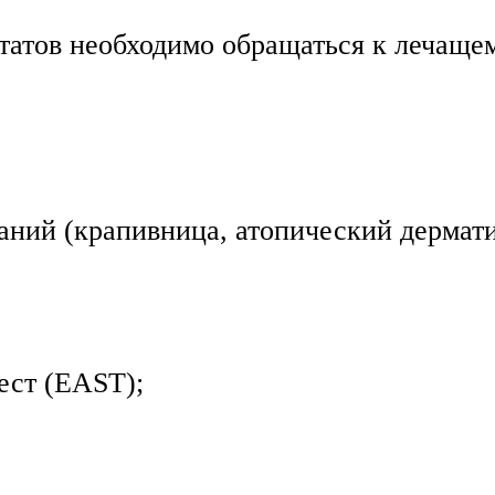
татов необходимо обращаться к лечащем
аний (крапивница, атопический дерматит
ест (EAST);