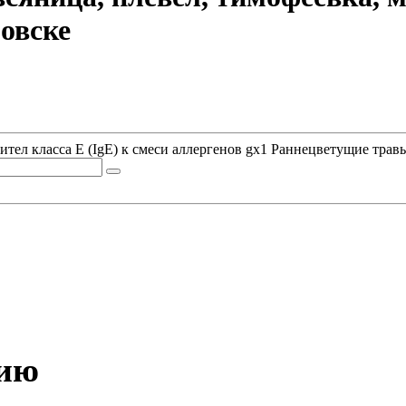
ровске
ел класса E (IgE) к смеси аллергенов gx1 Раннецветущие травы 
нию