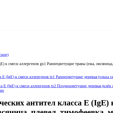
ские)
E) к смеси аллергенов gx1 Раннецветущие травы (ежа, овсяница, 
E (IgE) к смеси аллергенов tx1 Раннецветущие деревья (ольха се
 E (IgE) к смеси аллергенов tx2 Поздноцветущие деревья (клён я
ске
еских антител класса E (IgE) 
сяница, плевел, тимофеевка, 