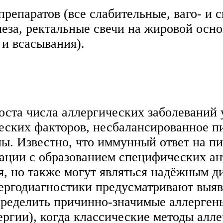
репаратов (все слабительные, ваго- и 
леза, ректальные свечи на жировой осно
и всасывания).
ста числа аллергических заболеваний у
еских факторов, несбалансированное п
ы. Известно, что иммунный ответ на п
ации с образованием специфических ан
я, но также могут являться надёжным 
ергодиагностики предусматривают выя
определить причинно-значимые аллерген
ргии), когда классические методы алл