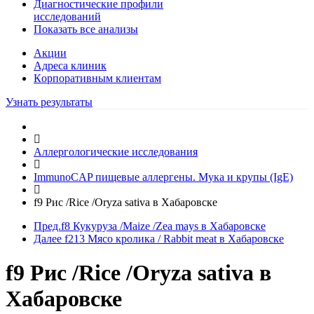
Диагностические профили
исследований
Показать все анализы
Акции
Адреса клиник
Кoрпоративным клиентам
Узнать результаты
Аллергологические исследования
ImmunoCAP пищевые аллергены. Мука и крупы (IgE)
f9 Рис /Rice /Oryza sativa в Хабаровске
Пред.
f8 Кукуруза /Maize /Zea mays в Хабаровске
Далее
f213 Мясо кролика / Rabbit meat в Хабаровске
f9 Рис /Rice /Oryza sativa в
Хабаровске