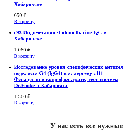
Хабаровске
650
₽
В корзину
c93 Индометацин /Indomethacine IgG в
Хабаровске
1 080
₽
В корзину
Исследование уровня специфических антител
подкласса G4 (IgG4) к аллергену с111
Фенацетин в копрофильтрате, тест-система
Dr.Fooke в Хабаровске
1 300
₽
В корзину
У нас есть все нужные