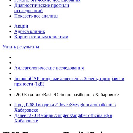
Диагностические профили
исследований
Показать все анализы
Акции
Адреса клиник
Кoрпоративным клиентам
Узнать результаты
Аллергологические исследования
ImmunoCAP пищевые аллергены. Зелень, приправы и
пряности (IgE)
f269 Базилик /Basil /Ocimum basilicum в Хабаровске
Пред.
f268 Гвоздика /Clove /Syzygium aromaticum в
Хабаровске
Далее
f270 Имбирь /Ginger /Zingiber officinaleф в
Хабаровске