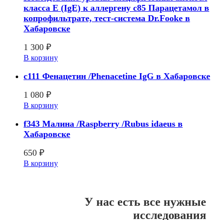
класса E (IgE) к аллергену с85 Парацетамол в
копрофильтрате, тест-система Dr.Fooke в
Хабаровске
1 300
₽
В корзину
c111 Фенацетин /Phenacetine IgG в Хабаровске
1 080
₽
В корзину
f343 Малина /Raspberry /Rubus idaeus в
Хабаровске
650
₽
В корзину
У нас есть все нужные
исследования