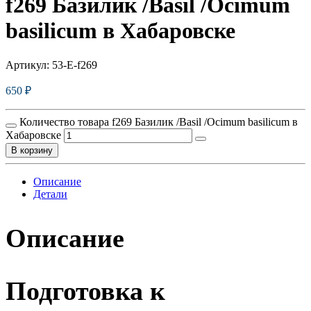
f269 Базилик /Basil /Ocimum
basilicum в Хабаровске
Артикул:
53-E-f269
650
₽
Количество товара f269 Базилик /Basil /Ocimum basilicum в
Хабаровске
В корзину
Описание
Детали
Описание
Подготовка к