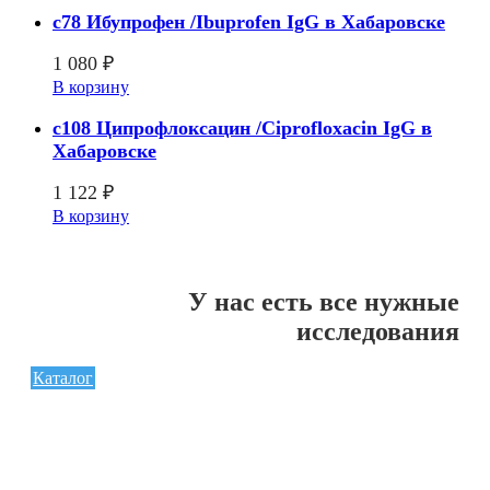
c78 Ибупрофен /Ibuprofen IgG в Хабаровске
1 080
₽
В корзину
c108 Ципрофлоксацин /Ciprofloxacin IgG в
Хабаровске
1 122
₽
В корзину
У нас есть все нужные
исследования
Каталог