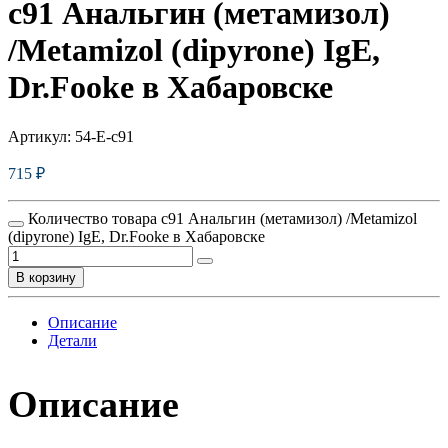
c91 Анальгин (метамизол)
/Metamizol (dipyrone) IgE,
Dr.Fooke в Хабаровске
Артикул:
54-E-c91
715
₽
Количество товара c91 Анальгин (метамизол) /Metamizol
(dipyrone) IgE, Dr.Fooke в Хабаровске
В корзину
Описание
Детали
Описание