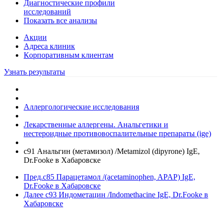
Диагностические профили
исследований
Показать все анализы
Акции
Адреса клиник
Кoрпоративным клиентам
Узнать результаты
Аллергологические исследования
Лекарственные аллергены. Анальгетики и
нестероидные противовоспалительные препараты (ige)
c91 Анальгин (метамизол) /Metamizol (dipyrone) IgE,
Dr.Fooke в Хабаровске
Пред.
c85 Парацетамол /(acetaminophen, APAP) IgE,
Dr.Fooke в Хабаровске
Далее
c93 Индометацин /Indomethacine IgE, Dr.Fooke в
Хабаровске