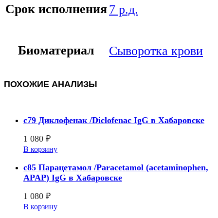
Срок исполнения
7 р.д.
Биоматериал
Сыворотка крови
ПОХОЖИЕ АНАЛИЗЫ
c79 Диклофенак /Diclofenac IgG в Хабаровске
1 080
₽
В корзину
c85 Парацетамол /Paracetamol (acetaminophen,
APAP) IgG в Хабаровске
1 080
₽
В корзину