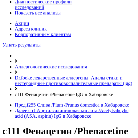
Диагностические профили
исследований
Показать все анализы
Акции
Адреса клиник
Кoрпоративным клиентам
Узнать результаты
Аллергологические исследования
Dr.fooke лекарственные аллергены. Анальгетики и
нестероидные противовоспалительные препараты (igg)
c111 Фенацетин /Phenacetine IgG в Хабаровске
Пред.
f255 Слива /Plum /Prunus domestica в Хабаровске
Далее
c51 Ацетилсалициловая кислота /Acetylsalicylic
acid (ASA, aspirin) IgG в Хабаровске
c111 Фенацетин /Phenacetine