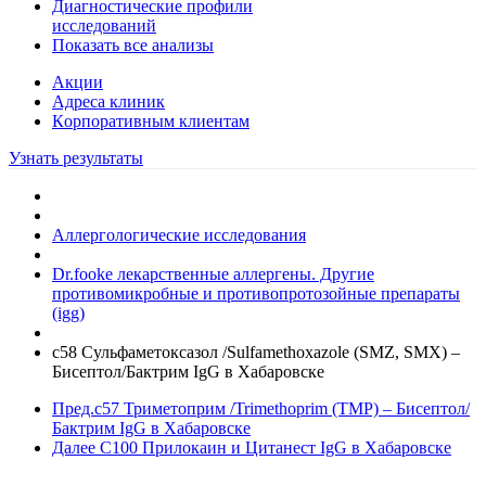
Диагностические профили
исследований
Показать все анализы
Акции
Адреса клиник
Кoрпоративным клиентам
Узнать результаты
Аллергологические исследования
Dr.fooke лекарственные аллергены. Другие
противомикробные и противопротозойные препараты
(igg)
c58 Сульфаметоксазол /Sulfamethoxazole (SMZ, SMX) –
Бисептол/Бактрим IgG в Хабаровске
Пред.
c57 Триметоприм /Trimethoprim (TMP) – Бисептол/
Бактрим IgG в Хабаровске
Далее
C100 Прилокаин и Цитанест IgG в Хабаровске