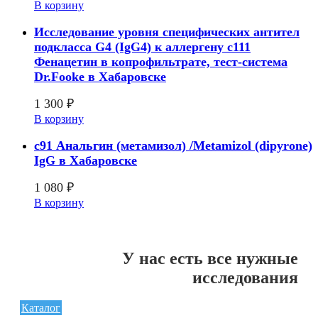
В корзину
Исследование уровня специфических антител
подкласса G4 (IgG4) к аллергену с111
Фенацетин в копрофильтрате, тест-система
Dr.Fooke в Хабаровске
1 300
₽
В корзину
c91 Анальгин (метамизол) /Metamizol (dipyrone)
IgG в Хабаровске
1 080
₽
В корзину
У нас есть все нужные
исследования
Каталог