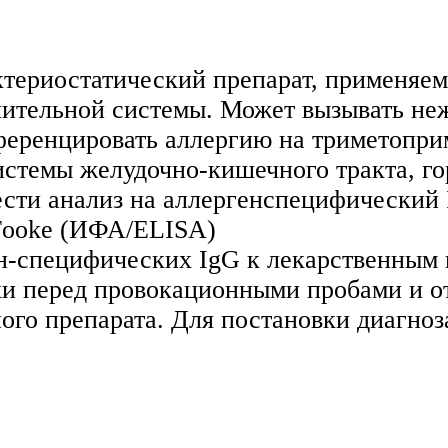
териостатический препарат, применяем
тельной системы. Может вызывать неж
ференцировать аллергию на триметопри
истемы желудочно-кишечного тракта, г
вести анализ на аллергенспецифический
Fooke (ИФА/ELISA)
-специфических IgG к лекарственным п
и перед провокационными пробами и от
го препарата. Для постановки диагноз