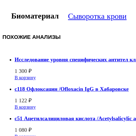
Биоматериал
Сыворотка крови
ПОХОЖИЕ АНАЛИЗЫ
Исследование уровня специфических антител кла
1 300
₽
В корзину
c118 Офлоксацин /Ofloxacin IgG в Хабаровске
1 122
₽
В корзину
c51 Ацетилсалициловая кислота /Acetylsalicylic a
1 080
₽