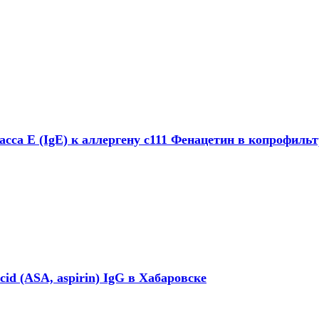
сса E (IgE) к аллергену с111 Фенацетин в копрофильтр
cid (ASA, aspirin) IgG в Хабаровске