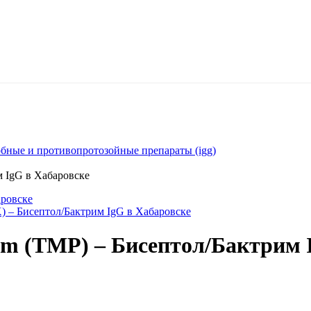
обные и противопротозойные препараты (igg)
м IgG в Хабаровске
аровске
X) – Бисептол/Бактрим IgG в Хабаровске
im (TMP) – Бисептол/Бактрим 