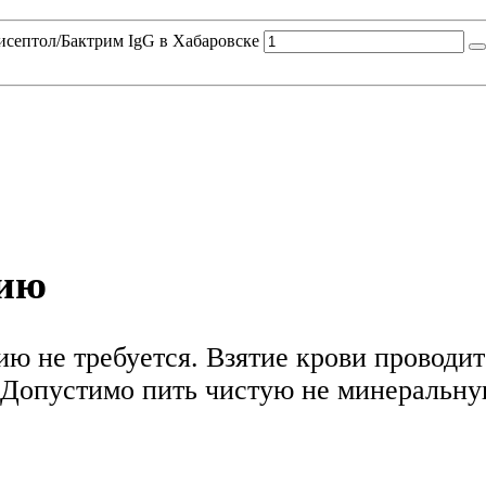
Бисептол/Бактрим IgG в Хабаровске
нию
ю не требуется. Взятие крови проводитс
Допустимо пить чистую не минеральную