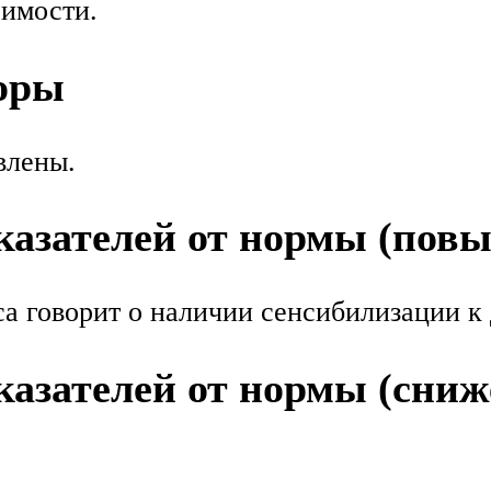
симости.
оры
влены.
азателей от нормы (пов
а говорит о наличии сенсибилизации к
азателей от нормы (сниж