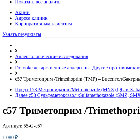
Показать все анализы
Акции
Адреса клиник
Кoрпоративным клиентам
Узнать результаты
Аллергологические исследования
Dr.fooke лекарственные аллергены. Другие противомикр
c57 Триметоприм /Trimethoprim (TMP) – Бисептол/Бактри
Пред.
c153 Метронидазол /Metronidazole (MNZ) IgG в Хаб
Далее
c58 Сульфаметоксазол /Sulfamethoxazole (SMZ, SM
c57 Триметоприм /Trimethopr
Артикул:
55-G-c57
1 080
₽