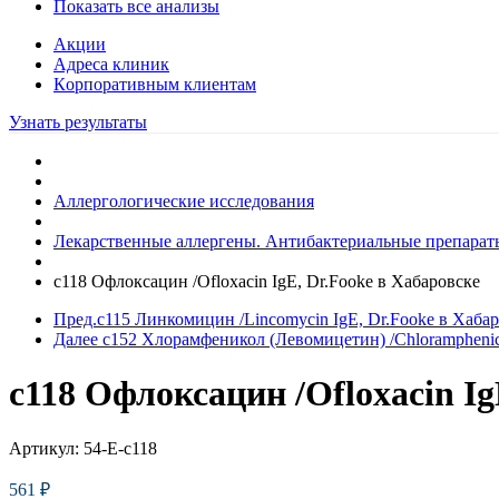
Показать все анализы
Акции
Адреса клиник
Кoрпоративным клиентам
Узнать результаты
Аллергологические исследования
Лекарственные аллергены. Антибактериальные препараты
c118 Офлоксацин /Ofloxacin IgE, Dr.Fooke в Хабаровске
Пред.
c115 Линкомицин /Lincomycin IgE, Dr.Fooke в Хаба
Далее
c152 Хлорамфеникол (Левомицетин) /Chloramphenic
c118 Офлоксацин /Ofloxacin Ig
Артикул:
54-E-c118
561
₽