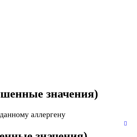
ышенные значения)
 данному аллергену
енные значения)