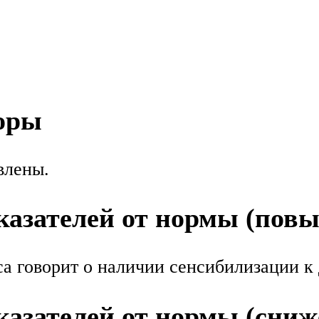
оры
влены.
азателей от нормы (пов
а говорит о наличии сенсибилизации к
азателей от нормы (сниж