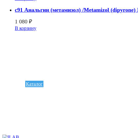
c91 Анальгин (метамизол) /Metamizol (dipyrone)
1 080
₽
В корзину
Каталог