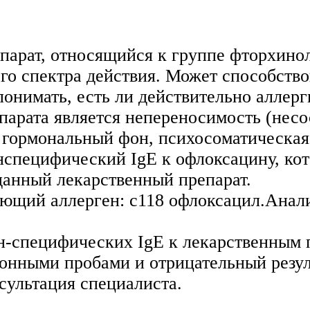
арат, относящийся к группе фторхинол
 спектра действия. Может способство
онимать, есть ли действительно аллер
парата является непереносимость (нес
 гормональный фон, психосоматическая
енспецифический IgE к офлоксацину, ко
данный лекарственный препарат.
ующий аллерген: с118 офлоксацил.Анал
-специфических IgE к лекарственным п
онными пробами и отрицательный резул
сультация специалиста.