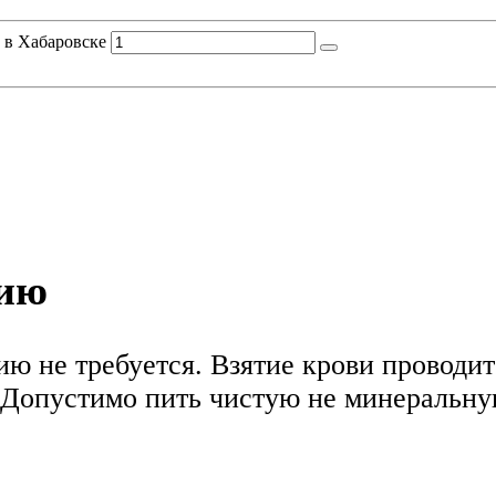
e в Хабаровске
нию
ю не требуется. Взятие крови проводитс
Допустимо пить чистую не минеральную