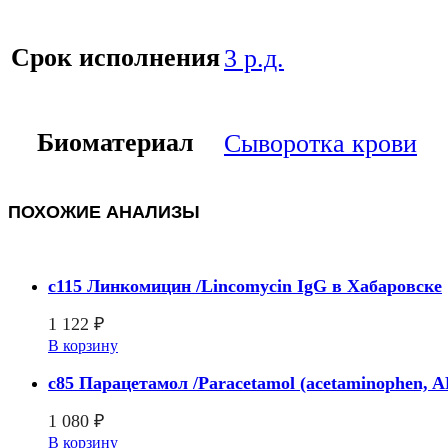
Срок исполнения
3 р.д.
Биоматериал
Сыворотка крови
ПОХОЖИЕ АНАЛИЗЫ
c115 Линкомицин /Lincomycin IgG в Хабаровске
1 122
₽
В корзину
c85 Парацетамол /Paracetamol (acetaminophen, 
1 080
₽
В корзину