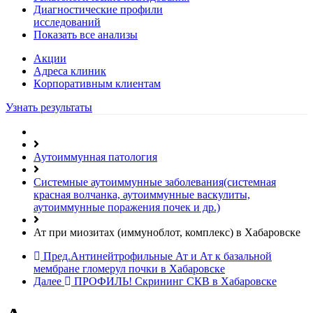
Диагностические профили
исследований
Показать все анализы
Акции
Адреса клиник
Кoрпоративным клиентам
Узнать результаты
Аутоиммунная патология
Системные аутоиммунные заболевания(системная
красная волчанка, аутоиммунные васкулиты,
аутоиммунные поражения почек и др.)
Ат при миозитах (иммуноблот, комплекс) в Хабаровске
Пред.
Антинейтрофильные Ат и Ат к базальной
мембране гломерул почки в Хабаровске
Далее
ПРОФИЛЬ! Скрининг СКВ в Хабаровске