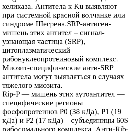
хеликаза. Антитела к Ku выявляют
при системной красной волчанке или
синдроме Шегрена.SRP-антиген-
мишень этих антител – сигнал-
узнающая частица (SRP),
цитоплазматический
рибонуклеопротеиновый комплекс.
Миозит-специфические анти-SRP
антитела могут выявляться в случаях
тяжелого миозита.
Rip-P — мишень этих аутоантител —
специфические регионы
фосфопротеинов P0 (38 кДа), P1 (19
кДа) и P2 (17 кДа) – субъединицы 60S
рибосомального комплекса. Анти-Rib-