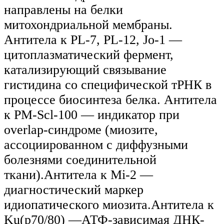
направлены на белки
митохондриальной мембраны.
Антитела к PL-7, PL-12, Jo-1 —
цитоплазматический фермент,
катализирующий связывание
гистидина со специфической тРНК в
процессе биосинтеза белка. Антитела
к PM-Scl-100 — индикатор при
overlap-синдроме (миозите,
ассоциированном с диффузными
болезнями соединительной
ткани).Антитела к Mi-2 —
диагностический маркер
идиопатического миозита.Антитела к
Ku(p70/80) —АТФ-зависимая ДНК-