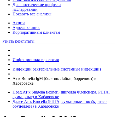
Диагностические профили
исследований
Показать все анализы
Акции
Адреса клиник
Кoрпоративным клиентам
Узнать результаты
Инфекционная серология
Инфекции бактериальные(системные инфекции)
Ат к Borrelia IgM (болезнь Лайма, боррелиоз) в
Хабаровске
Пред.
Ат к Shigella flexneri (шигелла Флекснера, РПГА,
суммарные) в Хабаровске
Далее
Ат к Brucella (РПГА, суммарные – возбудитель
бруцеллёза) в Хабаровске