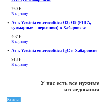
760
₽
В корзину
Ат к Yersinia enterocolitica O3; О9 (РПГА,
суммарные – иерсиниоз) в Хабаровске
407
₽
В корзину
Ат к Yersinia enterocolitica IgG в Хабаровске
913
₽
В корзину
У нас есть все нужные
исследования
Каталог